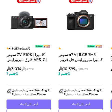
)
التقييمات
283
(
4.5
سوني a7 V | ILCE-7M5 |
سوني ZV-E10K | كاميرا
لة
كاميرا ميرورليس فل فريم |
فلوق ميرورليس APS-C |
33 ميجابكسل | جسم
24.2 ميجابكسل | كيت
3,074
10,399
الكاميرا فقط | أسود
عدسة باور زوم 16–50mm
3,299
10,699
%
خصم
3
%
خصم
7
| أسود
Tue, Aug 11
Tue, Aug 11
احصل عليه بحلول
احصل عليه بحلول
9 hrs 13 mins
9 hrs 13 mins
إذا تم الطلب خلال
إذا تم الطلب خلال
أضف إلى السلة
أضف إلى السلة