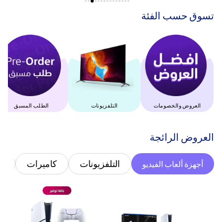
‫تسوق حسب الفئة‬
العروض والخصومات
التلفزيونات
الطلب المسبق
‫العروض الرائجة‬
التلفزيونات
كاميرات
غ
أجهزة ألعاب الفيديو