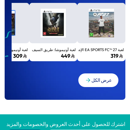
لعبة EA SPORTS FC™ 27 الإصدار القياسي لجهاز بلايستيشن 5 (PS5)
لعبة أونيموشا: طريق السيف الإصدار الفاخر المميز (Premium Deluxe Edition) - بلايستي
لعبة أونيموشا: طريق السيف إصد
309
449
319
عرض الكل
اشترك للحصول على أحدث العروض والخصومات والمزيد