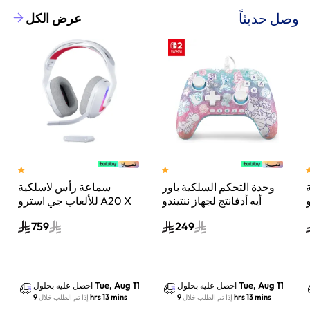
وصل حديثاً
عرض الكل
وحدة التحكم السلكية باور
سماعة رأس لاسلكية
A
أيه أدفانتج لجهاز ننتيندو
للألعاب جي استرو A20 X
سويتش 2 مملكة الفطر
لايت سبيد، لبلاي ستيشن 5
759
249
س
واكس بوكس وسويتش
والكمبيوتر - أبيض
Tue, Aug 11
Tue, Aug 11
احصل عليه بحلول
احصل عليه بحلول
9 hrs 13 mins
9 hrs 13 mins
إذا تم الطلب خلال
إذا تم الطلب خلال