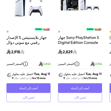
 سوني بلايستيشن®5 |
جهاز Sony PlayStation 5
جهاز بلايستيشن 5 الإصدار
اء
Digital Edition Console
رقمي مع سوني دوال
سعة 825 جيجابايت مع
سينس وحدة تحكم لاسلكية
2,918
2,829
-
وحدة تحكم إضافية
بلايستيشن 5 لؤلؤي لامع
DualSense Wireless
Controller لاسلكية – أبيض
ز
2,744
السعر المميز
2,842
السعر المميز
Tue, Aug 11
Tue, Aug 11
احصل عليه بحلول
احصل عليه بحلول
9 hrs 13 mins
9 hrs 13 mins
إذا تم الطلب خلال
إذا تم الطلب خلال
أضف إلى السلة
أضف إلى السلة
اشترِ الآن
اشترِ الآن