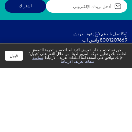
اشتراك
اتصل بالدعم
دعونا ندردش
8001207669
واتس اب
:راسلنا عبر البريد الإلكتروني
متاجر
نحن نستخدم ملفات تعريف الارتباط لتحسين تجربة التصفح
mestores@modern-electronics.com
ابحث عن متجر
الخاصة بك وتحليل حركة المرور لدينا. من خلال النقر على "قبول"،
قبول
‫الطلبات‬
فإنك توافق على استخدامنا لملفات تعريف الارتباط.
سياسة
ملفات تعريف الارتباط
‫تتبع الطلب‬
‫حول‬
‫العملاء‬
معلومات عنا
‫حسابي‬
اتصل بنا
‫خدمات المنزل‬