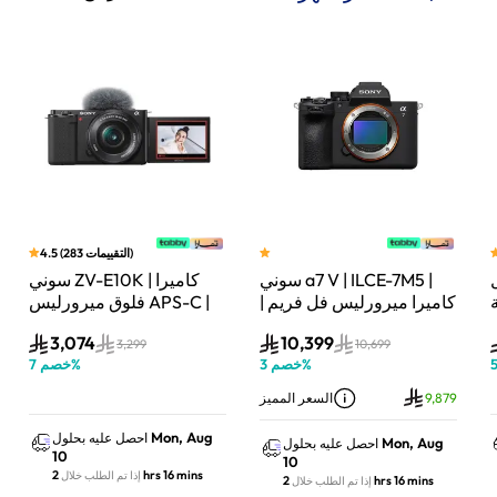
)
التقييمات
283
(
4.5
سوني a7 V | ILCE-7M5 |
سوني ZV-E10K | كاميرا
لة
كاميرا ميرورليس فل فريم |
فلوق ميرورليس APS-C |
33 ميجابكسل | جسم
24.2 ميجابكسل | كيت
3,074
10,399
الكاميرا فقط | أسود
عدسة باور زوم 16–50mm
3,299
10,699
%
خصم
3
%
خصم
7
| أسود
9,879
السعر المميز
Mon, Aug
احصل عليه بحلول
Mon, Aug
احصل عليه بحلول
10
10
2 hrs 16 mins
إذا تم الطلب خلال
2 hrs 16 mins
إذا تم الطلب خلال