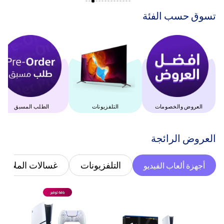
‫تسوق حسب الفئة‬
العروض والخصومات
التلفزيونات
الطلب المسبق
‫العروض الرائجة‬
التلفزيونات
غسالات الملابس
أجهزة ألعاب الفيديو