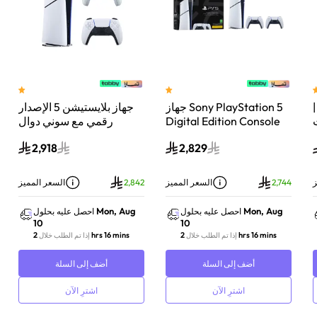
 سوني بلايستيشن®5 |
جهاز Sony PlayStation 5
جهاز بلايستيشن 5 الإصدار
اء
Digital Edition Console
رقمي مع سوني دوال
سعة 825 جيجابايت مع
سينس وحدة تحكم لاسلكية
2,918
2,829
-
وحدة تحكم إضافية
بلايستيشن 5 لؤلؤي لامع
DualSense Wireless
Controller لاسلكية – أبيض
ز
2,744
السعر المميز
2,842
السعر المميز
Mon, Aug
Mon, Aug
احصل عليه بحلول
احصل عليه بحلول
10
10
2 hrs 16 mins
2 hrs 16 mins
إذا تم الطلب خلال
إذا تم الطلب خلال
أضف إلى السلة
أضف إلى السلة
اشترِ الآن
اشترِ الآن