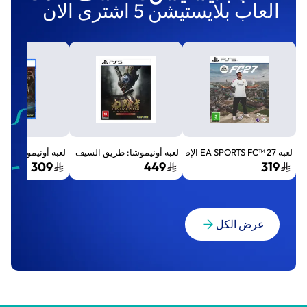
العاب بلايستيشن 5 اشترى الان
لعبة EA SPORTS FC™ 27 الإصدار القياسي لجهاز بلايستيشن 5 (PS5)
لعبة أونيموشا: طريق السيف الإصدار الفاخر المميز (Premium Deluxe Edition) - بلايستي
لعبة أونيموشا: طريق السيف إصد
309
449
319
عرض الكل