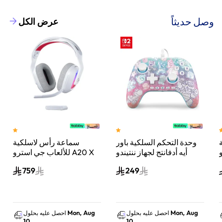
وصل حديثاً
عرض الكل
وحدة التحكم السلكية باور
سماعة رأس لاسلكية
A
أيه أدفانتج لجهاز ننتيندو
للألعاب جي استرو A20 X
سويتش 2 مملكة الفطر
لايت سبيد، لبلاي ستيشن 5
759
249
س
واكس بوكس وسويتش
والكمبيوتر - أبيض
Mon, Aug
Mon, Aug
احصل عليه بحلول
احصل عليه بحلول
10
10