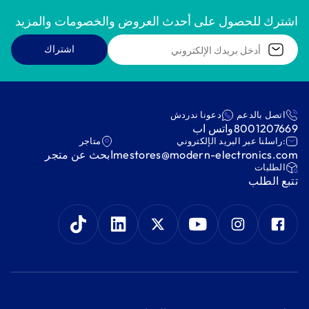
اشترك للحصول على أحدث العروض والخصومات والمزيد
اشتراك
اتصل بالدعم
دعونا ندردش
8001207669
واتس اب
:راسلنا عبر البريد الإلكتروني
متاجر
mestores@modern-electronics.com
ابحث عن متجر
‫الطلبات‬
‫تتبع الطلب‬