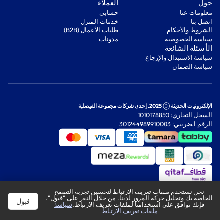
‫حول‬
‫العملاء‬
معلومات عنا
‫حسابي‬
اتصل بنا
‫خدمات المنزل‬
‫الشروط والأحكام‬
‫طلبات الأعمال (B2B)‬
‫سياسة الخصوصية‬
مدونات
‫الأسئلة الشائعة‬
‫سياسة الاستبدال والإرجاع‬
‫سياسة الضمان‬
الإلكترونيات الحديثة
2025. إحدى شركات مجموعة الفيصلية
السجل التجاري: 1010178850
الرقم الضريبي: 301244989910003
نحن نستخدم ملفات تعريف الارتباط لتحسين تجربة التصفح
الخاصة بك وتحليل حركة المرور لدينا. من خلال النقر على "قبول"،
قبول
فإنك توافق على استخدامنا لملفات تعريف الارتباط.
سياسة
ملفات تعريف الارتباط