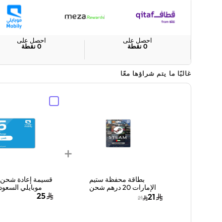
احصل على
احصل على
0
نقطة
0
نقطة
غالبًا ما يتم شراؤها معًا
+
بطاقة محفظة ستيم
قسيمة إعادة شحن 
الإمارات 20 درهم شحن
عبر البريد الإلكتروني كود
ريال سعودي
25
21
21
رقمي