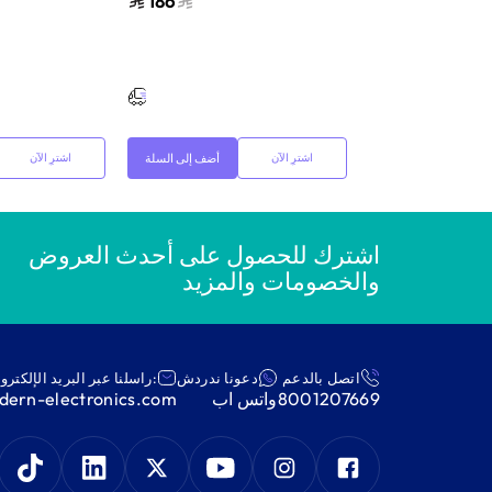
186
126
متعددة
متعددة
أضف إلى السلة
أضف إلى السلة
اشترِ الآن
اشترِ الآن
اشترك للحصول على أحدث العروض
والخصومات والمزيد
اتصل بالدعم
دعونا ندردش
:راسلنا عبر البريد الإلكترو
8001207669
واتس اب
ern-electronics.com