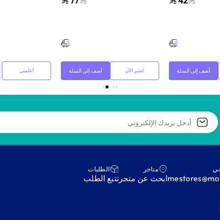
77
42
متعددة
متعددة
أضف إلى السلة
أضف إلى السلة
اشترِ الآن
أعلمني
ني
متاجر
‫الطلبات‬
mestores@mod
ابحث عن متجر
‫تتبع الطلب‬