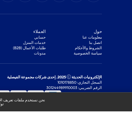
‫حول‬
‫العملاء‬
معلومات عنا
‫حسابي‬
اتصل بنا
‫خدمات المنزل‬
‫الشروط والأحكام‬
‫طلبات الأعمال (B2B)‬
‫سياسة الخصوصية‬
مدونات
الإلكترونيات الحديثة
2025. إحدى شركات مجموعة الفيصلية
السجل التجاري: 1010178850
الرقم الضريبي: 301244989910003
نحن نستخدم ملفات تعريف الار
توا