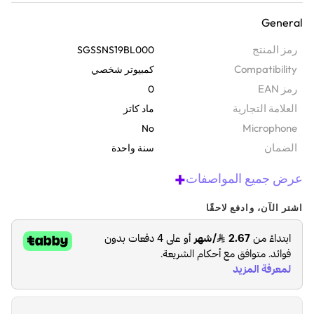
المتين والسيليكون، مما يجعلها ثابتة في مكانها وتوفر قبضة قوية. بالإضافة
General
إلى ذلك، فهي مقاومة للماء لتحمّل جلسات اللعب المكثفة. تُفرش بسرعة
وتُنظف بسهولة بمسحة سريعة، مما يجعلها مثالية للمسابقات والألعاب أثناء
رمز المنتج
SGSSNS19BL000
التنقل.
Compatibility
كمبيوتر شخصي
رمز EAN
0
‫العلامة التجارية
ماد كاتز
Microphone
No
الضمان‬
سنة واحدة
+
عرض جميع المواصفات
اشتر الآن، وادفع لاحقًا