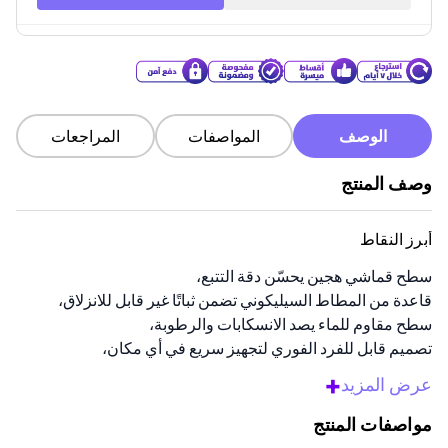
الوصف
المواصفات
المراجعات
وصف المنتج
أبرز النقاط
سطح قماشي هجين يحسّن دقة التتبع،
قاعدة من المطاط السيليكوني تضمن ثباتًا غير قابل للانزلاق،
سطح مقاوم للماء يصد الانسكابات والرطوبة،
تصميم قابل للفرد الفوري لتجهيز سريع في أي مكان،
حواف مقاومة للتآكل تحافظ على المتانة طويلة الأمد.
+
عرض المزيد
نظرة عامة
مواصفات المنتج
استمتع باللعب بسهولة مع لوحة ماوس الألعاب هذه. مصنوعة من القماش