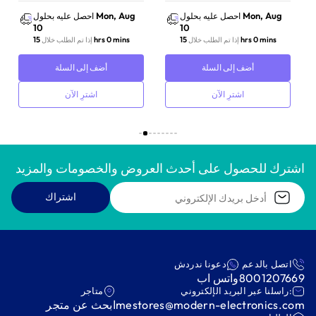
Mon, Aug
Mon, Aug
احصل عليه بحلول
احصل عليه بحلول
10
10
15 hrs 0 mins
15 hrs 0 mins
إذا تم الطلب خلال
إذا تم الطلب خلال
أضف إلى السلة
أضف إلى السلة
اشترِ الآن
اشترِ الآن
اشترك للحصول على أحدث العروض والخصومات والمزيد
اشتراك
اتصل بالدعم
دعونا ندردش
8001207669
واتس اب
:راسلنا عبر البريد الإلكتروني
متاجر
mestores@modern-electronics.com
ابحث عن متجر