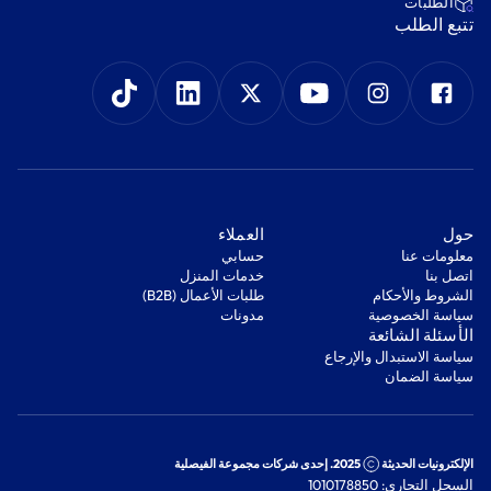
‫الطلبات‬
‫تتبع الطلب‬
‫حول‬
‫العملاء‬
معلومات عنا
‫حسابي‬
اتصل بنا
‫خدمات المنزل‬
‫الشروط والأحكام‬
‫طلبات الأعمال (B2B)‬
‫سياسة الخصوصية‬
مدونات
‫الأسئلة الشائعة‬
‫سياسة الاستبدال والإرجاع‬
‫سياسة الضمان‬
الإلكترونيات الحديثة
2025. إحدى شركات مجموعة الفيصلية
السجل التجاري: 1010178850