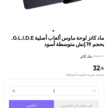
ماد كاتز لوحة ماوس ألعاب أصلية G.L.I.D.E.
بحجم 19 إنش متوسطة أسود
ماد كاتز
32
(
شامل ضريبة القيمة المضافة
)
غير متوفر في المخزون
أعلمني