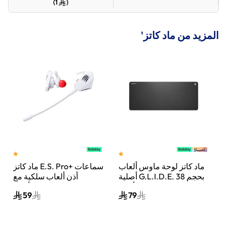
)
1
(
المزيد من ماد كاتز'
ماد كاتز لوحة ماوس ألعاب
ماد كاتز E.S. Pro+ سماعات
 21
أصلية G.L.I.D.E. بحجم 38
أذن ألعاب سلكية مع
إنش كبيرة جدًا أسود
ميكروفون مزدوج – أبيض
59
79