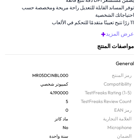
يضمن مستشعر DPI دقة تتبع فائقة
توفر المساند القابلة للتعديل راحة مريحة ومخصصة حسب
احتياجاتك الشخصية
11 زرًا تتيح تعيينًا متقدمًا للتحكم في الألعاب
ملفات تعريف مدمجة لحفظ الإعدادات وتبديلها على الفور
+
عرض المزيد
اتصال سلكي للاستخدام الفوري
مواصفات المنتج
نظرة عامة
استمتع بالدقة والقوة مع فأرة الألعاب السلكية البصرية هذه. مزودة
General
بمستشعر بصري عالي الدقة، و11 زرًا قابلاً للتخصيص، وتصميم مريح قابل
للتعديل بالكامل ليتكيف مع كل حركة تقوم بها. كما تتميز بمفاتيح OMRON
رمز المنتج
MR05DCINBL000
فائقة المتانة وإضاءة RGB قابلة للتخصيص، مما يجعلها مصممة لتحمل
Compatibility
كمبيوتر شخصي
ساعات طويلة من اللعب المكثف مع الحفاظ على أعلى مستويات الراحة
TestFreaks Rating (1-5)
4.190000
والأداء.
TestFreaks Review Count
5
رمز EAN
0
‫العلامة التجارية
ماد كاتز
Microphone
No
الضمان‬
سنة واحدة