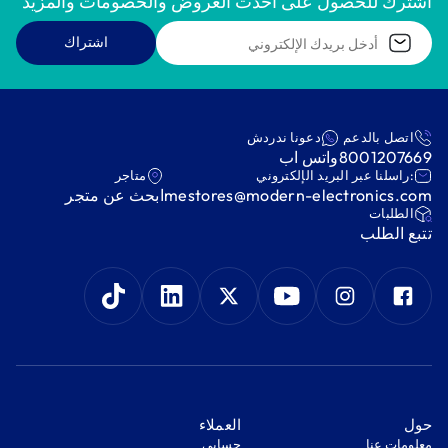
اشترك للحصول على أحدث العروض والخصومات والمزيد
اشتراك
اتصل بالدعم
دعونا ندردش
8001207669
واتس اب
:راسلنا عبر البريد الإلكتروني
متاجر
mestores@modern-electronics.com
ابحث عن متجر
‫الطلبات‬
‫تتبع الطلب‬
‫حول‬
‫العملاء‬
معلومات عنا
‫حسابي‬