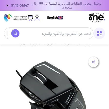
توصيل مجاني للطلبات التي تزيد قيمتها عن 99 ريال
×
51:13:01:147
سعودي
English
الصفحة الرئيسية
/
إكسسوارات الكمبيوتر
/
كمبيوتر مكتبي وقطع غيار
/
ماد كاتز