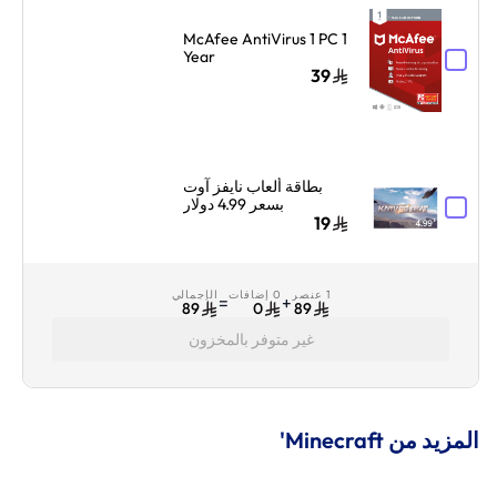
McAfee AntiVirus 1 PC 1
Year
39
بطاقة ألعاب نايفز آوت
بسعر 4.99 دولار
19
1 عنصر
0 إضافات
الإجمالي
=
+
89
0
89
غير متوفر بالمخزون
المزيد من Minecraft'