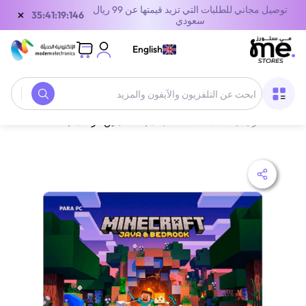
توصيل مجاني للطلبات التي تزيد قيمتها عن 99 ريال
×
35:41:19:146
سعودي
English
الصفحة الرئيسية
/
معدات الألعاب
/
بطاقة ماين كرافت جافا وبيدروك الكمبيوتر الشخصي أسود