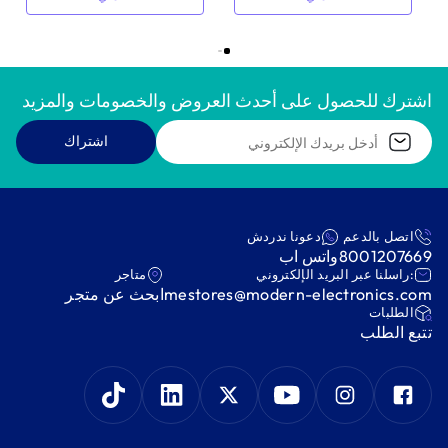
اشترك للحصول على أحدث العروض والخصومات والمزيد
اشتراك
اتصل بالدعم
دعونا ندردش
8001207669
واتس اب
:راسلنا عبر البريد الإلكتروني
متاجر
mestores@modern-electronics.com
ابحث عن متجر
‫الطلبات‬
‫تتبع الطلب‬