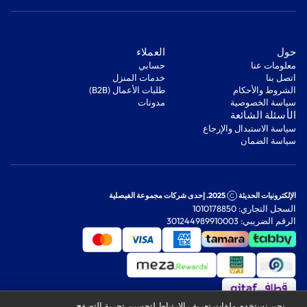
‫حول‬
‫العملاء‬
معلومات عنا
‫حسابي‬
اتصل بنا
‫خدمات المنزل‬
‫الشروط والأحكام‬
‫طلبات الأعمال (B2B)‬
‫سياسة الخصوصية‬
مدونات
‫الأسئلة الشائعة‬
‫سياسة الاستبدال والإرجاع‬
‫سياسة الضمان‬
الإلكترونيات الحديثة
2025. إحدى شركات مجموعة الفيصلية
السجل التجاري: 1010178850
الرقم الضريبي: 301244989910003
نحن نستخدم ملفات تعريف الارتباط لتحسين تجربة التصفح