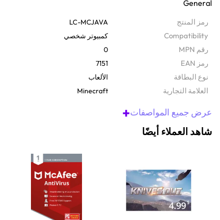
General
يمكنك التبديل بسهولة بين المنصات أو استكشاف مجموعة من التعديلات.
هذه البطاقة الرقمية جاهزة للكمبيوتر الشخصي الذي يعمل بنظام ويندوز،
رمز المنتج
LC-MCJAVA
بحيث يمكنك البدء على الفور - لا حاجة إلى أقراص ولا انتظار.
Compatibility
كمبيوتر شخصي
رقم MPN
0
رمز EAN
7151
نوع البطاقة
الألعاب
‫العلامة التجارية
Minecraft
+
عرض جميع المواصفات
شاهد العملاء أيضًا