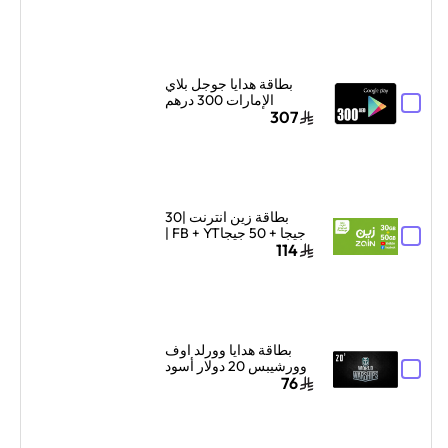
متعددة
بطاقة هدايا جوجل بلاي
الإمارات 300 درهم
إماراتي إرسال الكود
307
الرقمي بالبريد الإلكتروني
أسود
بطاقة زين انترنت |30
جيجا + 50 جيجاFB + YT |
لمدة شهر1
114
بطاقة هدايا وورلد اوف
وورشيبس 20 دولار أسود
76