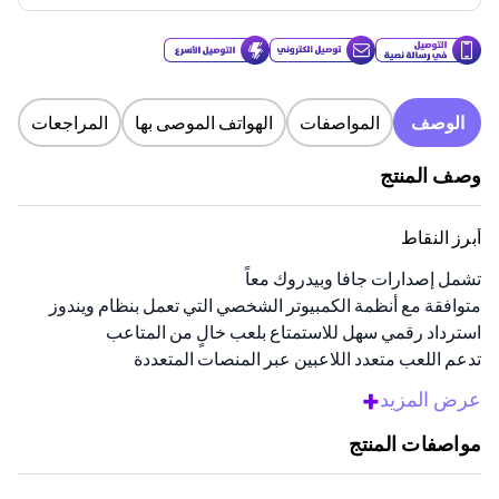
الوصف
المواصفات
الهواتف الموصى بها
المراجعات
وصف المنتج
أبرز النقاط
تشمل إصدارات جافا وبيدروك معاً
متوافقة مع أنظمة الكمبيوتر الشخصي التي تعمل بنظام ويندوز
استرداد رقمي سهل للاستمتاع بلعب خالٍ من المتاعب
تدعم اللعب متعدد اللاعبين عبر المنصات المتعددة
رائعة للاعبين الجدد وذوي الخبرة
+
عرض المزيد
نظرة عامة
مواصفات المنتج
احصل على بطاقة اللعبة هذه واستمتع بكل من إصداري Minecraft Java
وBedrock. إنها رائعة لأي شخص يحب تخصيص لعبته واللعب مع الأصدقاء.