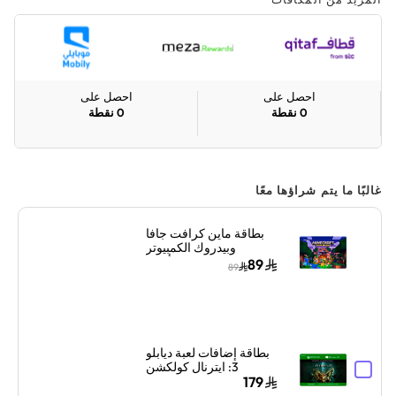
احصل على
احصل على
0
نقطة
0
نقطة
غالبًا ما يتم شراؤها معًا
بطاقة ماين كرافت جافا
وبيدروك الكمبيوتر
الشخصي أسود
89
89
بطاقة إضافات لعبة ديابلو
3: ايترنال كولكشن
السعودية إكس بوكس
179
والكمبيوتر الشخصي ألوان