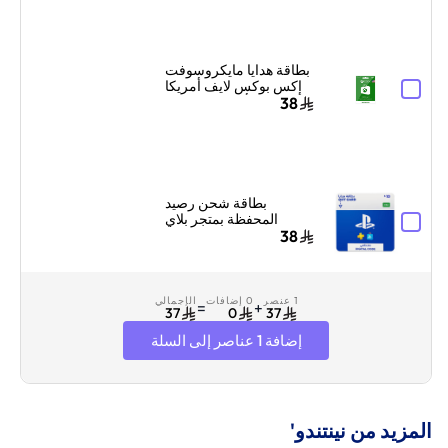
والرسائل أزرق/أبيض
بطاقة هدايا مايكروسوفت
إكس بوكس لايف أمريكا
10 دولار أمريكي إرسال
38
البطاقة الرقمية بالبريد
الإلكتروني والرسائل
أخضر
بطاقة شحن رصيد
المحفظة بمتجر بلاي
ستيشن سوني السعودية
38
10 دولار إرسال الكود
بالبريد الإلكتروني
والرسائل أزرق/أبيض
1 عنصر
0 إضافات
الإجمالي
=
+
37
0
37
إضافة 1 عناصر إلى السلة
المزيد من نينتندو'