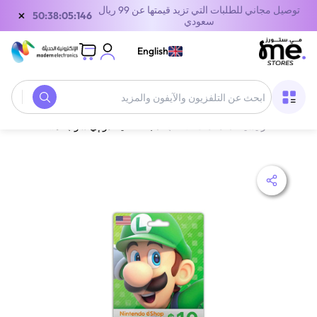
توصيل مجاني للطلبات التي تزيد قيمتها عن 99 ريال
×
50:38:05:146
سعودي
English
الصفحة الرئيسية
/
معدات الألعاب
/
بطاقة نينتندو إي شوب أمريكا 10 دولار أمريكي ألوان متعددة