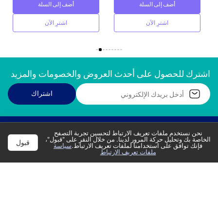
أضف إلى السلة
أضف إلى السلة
اشترِ الآن
اشترِ الآن
اشترك للحصول على أحدث العروض والخصومات والمزيد
اشتراك
نحن نستخدم ملفات تعريف الارتباط لتحسين تجربة التصفح
الخاصة بك وتحليل حركة المرور لدينا. من خلال النقر على "قبول"،
اتصل بالدعم
دعونا ندردش
قبول
فإنك توافق على استخدامنا لملفات تعريف الارتباط.
سياسة
8001207669
واتس اب
ملفات تعريف الارتباط
:راسلنا عبر البريد الإلكتروني
متاجر
mestores@modern-electronics.com
ابحث عن متجر
‫الطلبات‬
‫تتبع الطلب‬