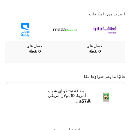
المزيد من المكافآت
احصل على
احصل على
0
نقطة
0
نقطة
غالبًا ما يتم شراؤها معًا
بطاقة نينتندو إي شوب
أمريكا 10 دولار أمريكي
ألوان متعددة
37
37
بطاقة هدايا جيم ستوب