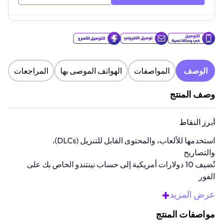
الوصف
المواصفات
الهواتف الموصى بها
المراجعات
وصف المنتج
أبرز النقاط
استخدمها للألعاب، والمحتوى القابل للتنزيل (DLCs)،
والتصاريح
تُضيف 10 دولارات أمريكية إلى حساب نينتندو الخاص بك على
الفور
تعمل مع سويتش لعمليات الشراء الرقمية
+
عرض المزيد
مثالية للهدايا أو للاستخدام الشخصي
لا حاجة لبطاقة ائتمان لاستخدامها
مواصفات المنتج