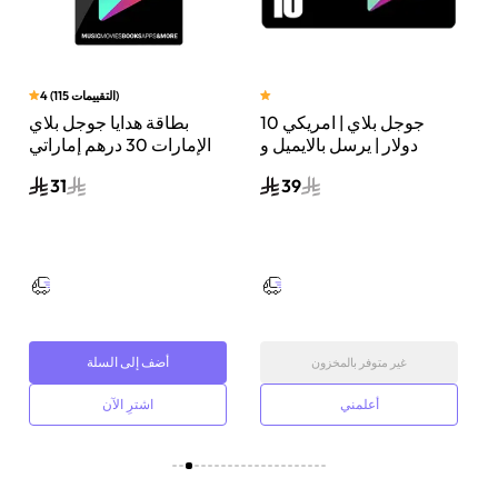
)
التقييمات
115
(
4
جوجل بلاي | امريكي 10
بطاقة هدايا جوجل بلاي
دولار | يرسل بالايميل و
الإمارات 30 درهم إماراتي
ل
الرسائل النصية
إرسال الكود الرقمي بالبريد
31
39
الإلكتروني أسود
أضف إلى السلة
غير متوفر بالمخزون
أعلمني
اشترِ الآن