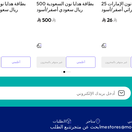
بطاقة هدايا نون الإمارات 25
بطاقة هدايا نون السعودية 500
راتي أصفر/أسود
ريال سعودي أصفر/أسود
ريال سعو
500
26
أعلمني
أعلمني
غير متوفر بالمخزون
غير متوفر بالمخزون
ني
متاجر
‫الطلبات‬
mestores@mod
ابحث عن متجر
‫تتبع الطلب‬