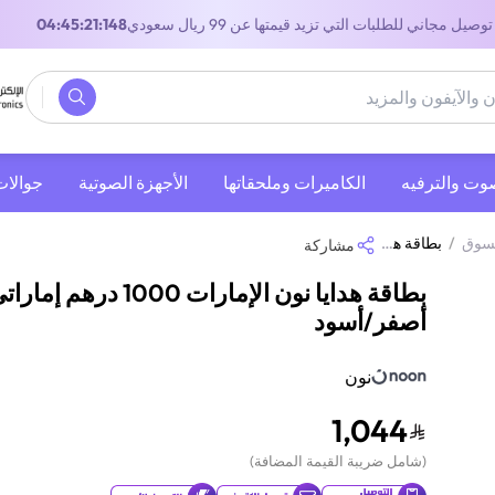
توصيل مجاني للطلبات التي تزيد قيمتها عن 99 ريال سعودي
03:45:21:148
صوت والترفيه
‫الكاميرات وملحقاتها‬
الأجهزة الصوتية
جوالات
تسوق
/
بطاقة هدايا نون الإمارات 1000 درهم إماراتي أصفر/أسود
مشاركة
بطاقة هدايا نون الإمارات 1000 درهم إمار
أصفر/أسود
نون
1,044
(
شامل ضريبة القيمة المضافة
)