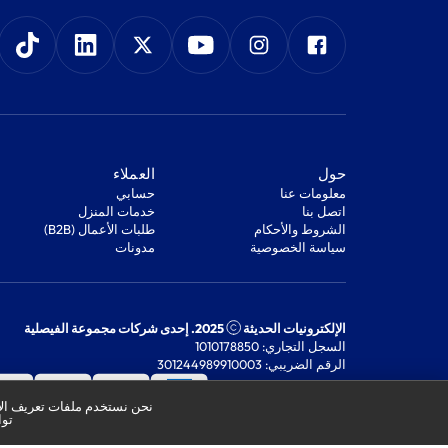
‫حول‬
‫العملاء‬
معلومات عنا
‫حسابي‬
اتصل بنا
‫خدمات المنزل‬
‫الشروط والأحكام‬
‫طلبات الأعمال (B2B)‬
‫سياسة الخصوصية‬
مدونات
الإلكترونيات الحديثة
2025. إحدى شركات مجموعة الفيصلية
السجل التجاري: 1010178850
الرقم الضريبي: 301244989910003
نحن نستخدم ملفات تعريف الار
توا