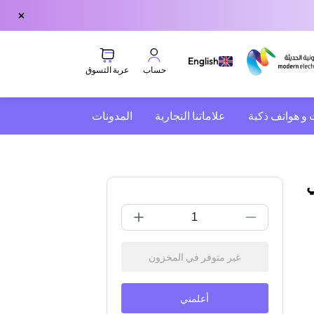
×
English
عربة التسوق
حساب
 و هواتف ذكية
علاماتنا التجارية
المدونات
اتي
غير متوفر في المخزون
أعلمني