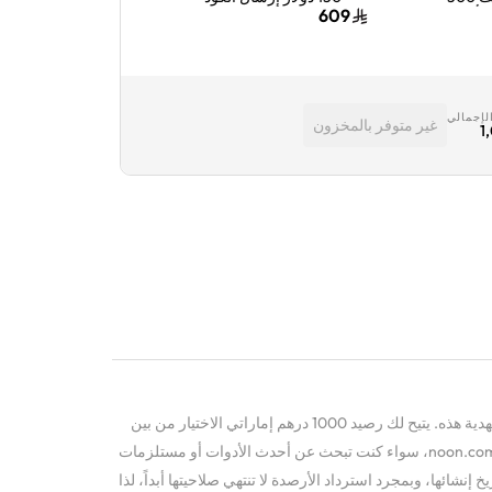
جيجابايت لمدة 3 أشهر
الرقمي بالبريد الإلكتروني
532
609
أخضر
أسود
لإجمالي
غير متوفر بالمخزون
1
استمتع بتجربة تسوق بسيطة مع بطاقة الهدية هذه. يتيح لك رصيد 1000 درهم إماراتي الاختيار من بين
مجموعة كبيرة من المنتجات على موقع noon.com، سواء كنت تبحث عن أحدث الأدوات أو مستلزمات
إنشائها، وبمجرد استرداد الأرصدة لا تنتهي صلاحيتها أبداً، لذا