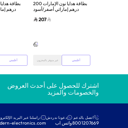
ايا نون السعودية
بطاقة هدايا نون الإمارات 200
درهم إماراتي أصفر/أسود
درهم إما
207
1,000
أضف إلى السلة
أعلمني
أعلمني
غير متوفر بالمخزون
اشترك للحصول على أحدث العروض
والخصومات والمزيد
اتصل بالدعم
دعونا ندردش
:راسلنا عبر البريد الإلكترو
8001207669
واتس اب
ern-electronics.com