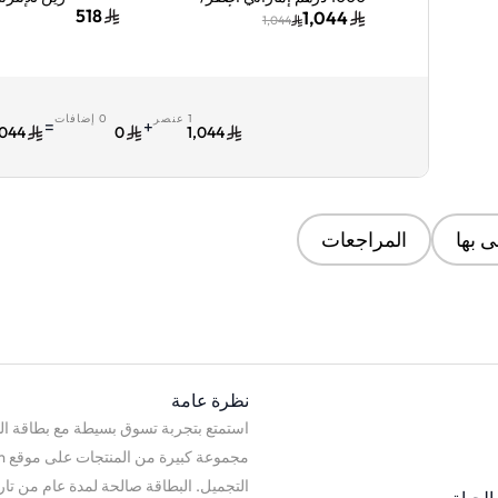
أسود
518
1,044
1,044
1 عنصر
0 إضافات
ا
=
+
,044
0
1,044
 بها
المراجعات
نظرة عامة
التجميل. البطاقة صالحة لمدة عام من تاريخ 