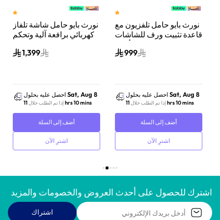
نورث بايو حامل تلفزيون مع
نورث بايو حامل شاشة تلفاز
سب
قاعدة تثبيت ورف للشاشات
كهربائي برافعة آلية وتحكم
 120
من 55 إلى 85 بوصة أسود
عن بعد، مناسب من 55 إلى
1,399
999
85 إنش أسود
Sat, Aug 8
Sat, Aug 8
احصل عليه بحلول
احصل عليه بحلول
11 hrs 10 mins
11 hrs 10 mins
إذا تم الطلب خلال
إذا تم الطلب خلال
أضف إلى السلة
أضف إلى السلة
اشترِ الآن
اشترِ الآن
اشترك للحصول على أحدث العروض والخصومات والمزيد
اشتراك