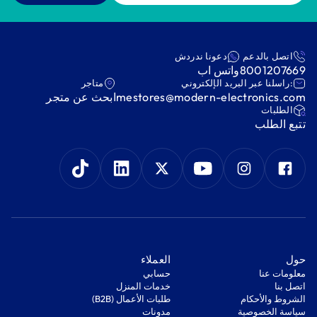
اتصل بالدعم
دعونا ندردش
8001207669
واتس اب
:راسلنا عبر البريد الإلكتروني
متاجر
mestores@modern-electronics.com
ابحث عن متجر
‫الطلبات‬
‫تتبع الطلب‬
‫حول‬
‫العملاء‬
معلومات عنا
‫حسابي‬
اتصل بنا
‫خدمات المنزل‬
‫الشروط والأحكام‬
‫طلبات الأعمال (B2B)‬
‫سياسة الخصوصية‬
مدونات