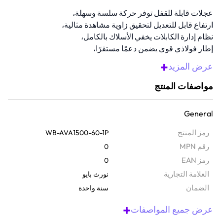
عجلات قابلة للقفل توفر حركة سلسة وسهلة،
ارتفاع قابل للتعديل لتحقيق زاوية مشاهدة مثالية،
نظام إدارة الكابلات يخفي الأسلاك بالكامل،
إطار فولاذي قوي يضمن دعمًا مستقرًا،
مثالي لدعم شاشات من 32 إلى 75 بوصة.
+
عرض المزيد
نظرة عامة
مواصفات المنتج
دعم الشاشات من 32 إلى 75 بوصة بسهولة مع هذا الحامل المتحرك للتلفاز.
توافقه العالمي مع VESA، وارتفاعه القابل للتعديل، وإدارة الكابلات
General
المدمجة تجعله مثاليًا للمنازل، والمكاتب، والفصول الدراسية، أو المعارض
التجارية. تضيف الرفوف القوية للوسائط المتعددة فائدة للإكسسوارات،
رمز المنتج
WB-AVA1500-60-1P
بينما يحافظ تصميمه المحمول على ترتيب إعدادك بشكل أنيق واحترافي.
رقم MPN
0
رمز EAN
0
‫العلامة التجارية
نورث بايو
الضمان‬
سنة واحدة
+
عرض جميع المواصفات