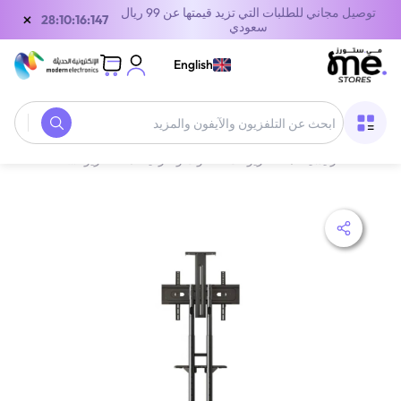
توصيل مجاني للطلبات التي تزيد قيمتها عن 99 ريال
×
28:10:16:147
سعودي
English
الصفحة الرئيسية
/
التلفزيونات، الصوت والترفيه
/
‫التلفزيونات والإكسسوارات‬