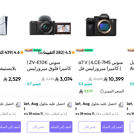
4.5
(
282
التقييمات
)
4.6
(
439
الت
ل
سوني a7 V | ILCE-7M5
سوني ZV-E10K |
Aqu
| كاميرا ميرورليس فل
كاميرا فلوق ميرورليس
 نظام
فريم | 33 ميجابكسل |
APS-C | 24.2
2,529
3,074
10,399
3,299
10,699
ف
جسم الكاميرا فقط |
ميجابكسل | كيت عدسة
%
خصم
3
%
خصم
7
%
أسود
باور زوم 16–50mm |
فائق السر
السعر المميز
9,879
أسود
تتبع ال
01Y
Sat, Aug
Sat, Aug
Sat,
احصل عليه بحلول
احصل عليه بحلول
احصل علي
8
8
8
إذا تم الطلب خلال
11 hrs 39 mins
إذا تم الطلب خلال
11 hrs 39 mins
إذا تم الطلب
أضف إلى السلة
أضف إلى السلة
أضف إلى السلة
اشترِ الآن
اشترِ الآن