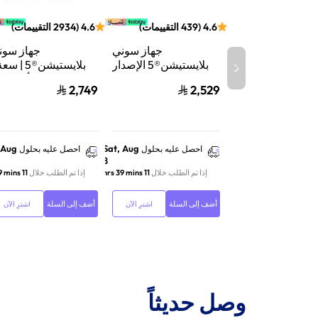
4.6
(
439
التقييمات
)
4.6
(
2934
التقييمات
)
جهاز سوني
جهاز سون
بلايستيشن®5 الإصدار
الرقمي | سعة 825
تيرابايت SSD | أداء
2,749
2,529
جيجابايت SSD | أداء
السرعة للألعاب | تت
فائق السرعة للألعاب |
الأشعة | أب
تتبع الأشعة | أبيض |
116A01Y
CFI-2116B01Y
 Aug
Sat, Aug
احصل عليه بحلول
احصل عليه بحلول
8
إذا تم الطلب خلال
11 hrs 39 mins
إذا تم الطلب خلال
11 hrs 39 mins
أضف إلى السلة
أضف إلى السلة
اشترِ الآن
اشترِ الآن
وصل حديثاً