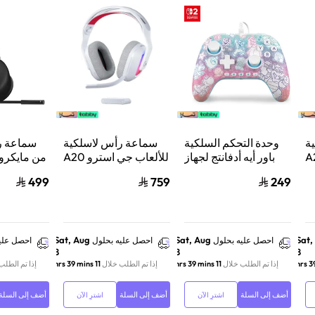
ة
وحدة التحكم السلكية
سماعة رأس لاسلكية
سماعة ر
استرو A20
باور أيه أدفانتج لجهاز
للألعاب جي استرو A20
من مايكر
من
ننتيندو سويتش 2 مملكة
X لايت سبيد، لبلاي
ب
499
759
249
لوجيتك، لبلايستيشن 5
الفطر
ستيشن 5 واكس بوكس
ش
وسويتش والكمبيوتر -
ود
أبيض
Sat, Aug
Sat, Aug
Sat,
احصل عليه بحلول
احصل عليه بحلول
احصل علي
8
8
8
إذا تم الطلب خلال
11 hrs 39 mins
إذا تم الطلب خلال
11 hrs 39 mins
إذا تم الطلب
أضف إلى السلة
أضف إلى السلة
أضف إلى السلة
اشترِ الآن
اشترِ الآن