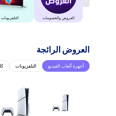
العروض والخصومات
التلفزيونات
‫العروض الرائجة‬
أجهزة ألعاب الفيديو
التلفزيونات
كا