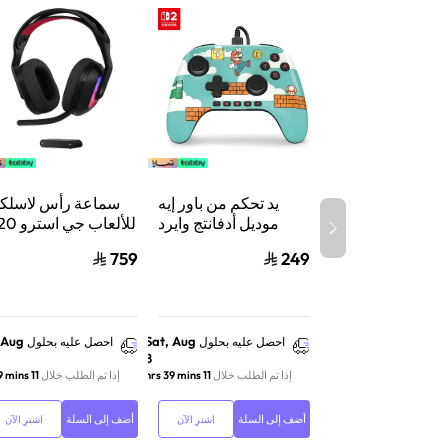
يد تحكم من باور إيه
سماعة رأس لاسلكي
موديل أدفانتج وايرد
للألعاب جي 
لنينتندو سويتش 2،
X لايت سبيد 
759
249
سلكي، بتقنية هول
إيفكت وأزرار قابلة
واكس بوكس وسويت
للبرمجة ومنفذ سماعة،
والكمبيوتر أس
بتصميم ماريو تايم
 Aug
Sat, Aug
احصل عليه بحلول
احصل عليه بحلول
8
إذا تم الطلب خلال
11 hrs 39 mins
إذا تم الطلب خلال
11 hrs 39 mins
أضف إلى السلة
أضف إلى السلة
اشترِ الآن
اشترِ الآن