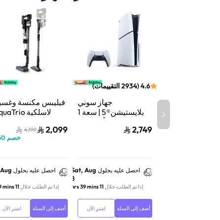
4.6
(
2934
التقييمات
)
جهاز سوني
فيليبس مكنسة وغسي
بلايستيشن®5 | سعة 1
لاسلكية aTrio
تيرابايت SSD | أداء فائق
سلسلة 9000 |
2,099
2,749
4,199
السرعة للألعاب | تتبع
شفط وغسيل | تنظي
خصم
50
الأشعة | أبيض | CFI-
عميق | XW9463/10
2116A01Y
 Aug
Sat, Aug
احصل عليه بحلول
احصل عليه بحلول
8
إذا تم الطلب خلال
11 hrs 39 mins
إذا تم الطلب خلال
11 hrs 39 mins
أضف إلى السلة
أضف إلى السلة
اشترِ الآن
اشترِ الآن