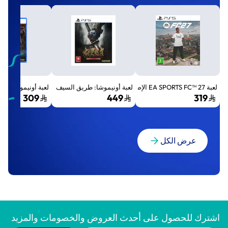
لعبة EA SPORTS FC™ 27 الإصدار القياسي لجهاز بلايستيشن 5 (PS5)
لعبة أونيموشا: طريق السيف الإصدار الفاخر المميز (Premium Deluxe Edition) - بلايستي
لعبة أونيموشا: طريق السيف إصد
309
449
319
عرض الكل
اشترك للحصول على أحدث العروض والخصومات والمزيد