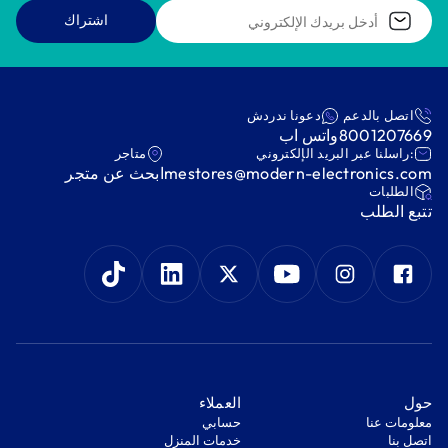
اشتراك
اتصل بالدعم
دعونا ندردش
8001207669
واتس اب
:راسلنا عبر البريد الإلكتروني
متاجر
mestores@modern-electronics.com
ابحث عن متجر
‫الطلبات‬
‫تتبع الطلب‬
‫حول‬
‫العملاء‬
معلومات عنا
‫حسابي‬
اتصل بنا
‫خدمات المنزل‬