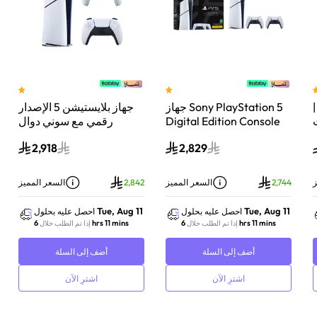
 سوني بلايستيشن®5 |
جهاز Sony PlayStation 5
جهاز بلايستيشن 5 الإصدار
اء
Digital Edition Console
رقمي مع سوني دوال
سعة 825 جيجابايت مع
سينس وحدة تحكم لاسلكية
2,918
2,829
-
وحدة تحكم إضافية
بلايستيشن 5 لؤلؤي لامع
DualSense Wireless
Controller لاسلكية – أبيض
ز
2,744
السعر المميز
2,842
السعر المميز
Tue, Aug 11
Tue, Aug 11
احصل عليه بحلول
احصل عليه بحلول
6 hrs 11 mins
6 hrs 11 mins
إذا تم الطلب خلال
إذا تم الطلب خلال
أضف إلى السلة
أضف إلى السلة
اشترِ الآن
اشترِ الآن