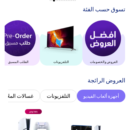
‫تسوق حسب الفئة‬
العروض والخصومات
التلفزيونات
الطلب المسبق
‫العروض الرائجة‬
التلفزيونات
غسالات الملابس
أجهزة ألعاب الفيديو