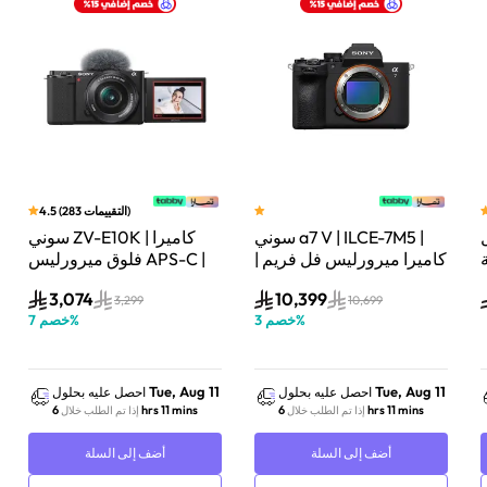
)
التقييمات
283
(
4.5
سوني a7 V | ILCE-7M5 |
سوني ZV-E10K | كاميرا
لة
كاميرا ميرورليس فل فريم |
فلوق ميرورليس APS-C |
33 ميجابكسل | جسم
24.2 ميجابكسل | كيت
3,074
10,399
الكاميرا فقط | أسود
عدسة باور زوم 16–50mm
3,299
10,699
%
خصم
3
%
خصم
7
| أسود
Tue, Aug 11
Tue, Aug 11
احصل عليه بحلول
احصل عليه بحلول
6 hrs 11 mins
6 hrs 11 mins
إذا تم الطلب خلال
إذا تم الطلب خلال
أضف إلى السلة
أضف إلى السلة