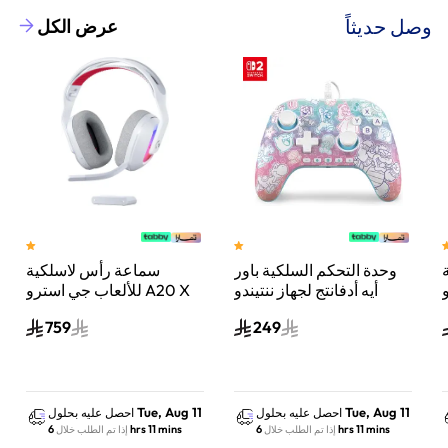
وصل حديثاً
عرض الكل
وحدة التحكم السلكية باور
سماعة رأس لاسلكية
A
أيه أدفانتج لجهاز ننتيندو
للألعاب جي استرو A20 X
سويتش 2 مملكة الفطر
لايت سبيد، لبلاي ستيشن 5
759
249
س
واكس بوكس وسويتش
والكمبيوتر - أبيض
Tue, Aug 11
Tue, Aug 11
احصل عليه بحلول
احصل عليه بحلول
6 hrs 11 mins
6 hrs 11 mins
إذا تم الطلب خلال
إذا تم الطلب خلال