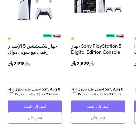
 سوني بلايستيشن®5 |
جهاز Sony PlayStation 5
جهاز بلايستيشن 5 الإصدار
اء
Digital Edition Console
رقمي مع سوني دوال
سعة 825 جيجابايت مع
سينس وحدة تحكم لاسلكية
2,918
2,829
-
وحدة تحكم إضافية
بلايستيشن 5 لؤلؤي لامع
DualSense Wireless
Controller لاسلكية – أبيض
Sat, Aug 8
Sat, Aug 8
احصل عليه بحلول
احصل عليه بحلول
15 hrs 23 mins
15 hrs 23 mins
إذا تم الطلب خلال
إذا تم الطلب خلال
أضف إلى السلة
أضف إلى السلة
اشترِ الآن
اشترِ الآن