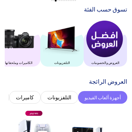
‫تسوق حسب الفئة‬
العروض والخصومات
التلفزيونات
‫الكاميرات وملحقاتها‬
‫العروض الرائجة‬
التلفزيونات
كاميرات
غ
أجهزة ألعاب الفيديو