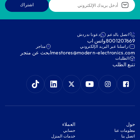
اشتراك
اتصل بالدعم
دعونا ندردش
8001207669
واتس اب
:راسلنا عبر البريد الإلكتروني
متاجر
mestores@modern-electronics.com
ابحث عن متجر
‫الطلبات‬
‫تتبع الطلب‬
‫حول‬
‫العملاء‬
معلومات عنا
‫حسابي‬
اتصل بنا
‫خدمات المنزل‬