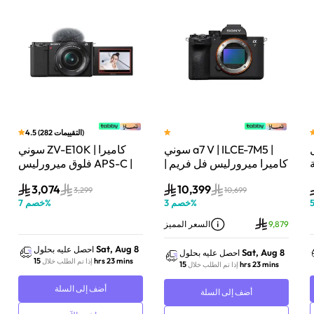
)
التقييمات
282
(
4.5
سوني a7 V | ILCE-7M5 |
سوني ZV-E10K | كاميرا
لة
كاميرا ميرورليس فل فريم |
فلوق ميرورليس APS-C |
33 ميجابكسل | جسم
24.2 ميجابكسل | كيت
3,074
10,399
الكاميرا فقط | أسود
عدسة باور زوم 16–50mm
3,299
10,699
%
خصم
3
%
خصم
7
| أسود
9,879
السعر المميز
Sat, Aug 8
احصل عليه بحلول
Sat, Aug 8
احصل عليه بحلول
15 hrs 23 mins
إذا تم الطلب خلال
15 hrs 23 mins
إذا تم الطلب خلال
أضف إلى السلة
أضف إلى السلة