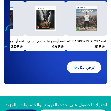
لعبة EA SPORTS FC™ 27 الإصدار القياسي لجهاز بلايستيشن 5 (PS5)
لعبة أونيموشا: طريق السيف الإصدار الفاخر المميز (Premium Deluxe Edition) - بلايستي
لعبة أونيموشا: طريق السيف إصد
309
449
319
عرض الكل
اشترك للحصول على أحدث العروض والخصومات والمزيد