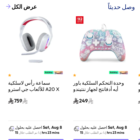
وصل حديثاً
عرض الكل
وحدة التحكم السلكية باور
سماعة رأس لاسلكية
A
أيه أدفانتج لجهاز ننتيندو
للألعاب جي استرو A20 X
سويتش 2 مملكة الفطر
لايت سبيد، لبلاي ستيشن 5
759
249
س
واكس بوكس وسويتش
والكمبيوتر - أبيض
Sat, Aug 8
Sat, Aug 8
احصل عليه بحلول
احصل عليه بحلول
15 hrs 23 mins
15 hrs 23 mins
إذا تم الطلب خلال
إذا تم الطلب خلال