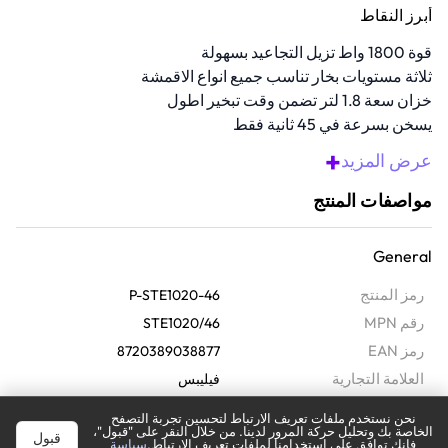
أبرز النقاط
قوة 1800 واط تزيل التجاعيد بسهولة
ثلاثة مستويات بخار تناسب جميع انواع الاقمشة
خزان سعة 1.8 لتر تضمن وقت تبخير اطول
يسخن بسرعة في 45 ثانية فقط
يقتل البخار 99.9٪ من البكتيريا لتعزيز السلامة
+
عرض المزيد
نظرة عامة
مواصفات المنتج
تخلص من التجاعيد بسهولة باستخدام مكواة البخار هذه. تتميز بمحرك بقوة
1800 واط, وتتيح لك ضبط كمية البخار, مما تمنحك تدفقا ثابتا للبخار بمعدل
General
36 غ/دقيقة لمعالجة التجاعيد. خزان البخار سعة 1.8 لتر قابل للازالة, ويسخن
في 45 ثانية فقط, وياتي مع علاقة ملابس وقفاز, مما يجعله مثاليا للاستخدام
رمز المنتج
P-STE1020-46
اليومي.
رقم MPN
STE1020/46
رمز EAN
8720389038877
‫العلامة التجارية
فيليبس
الضمان‬
سنتين
نحن نستخدم ملفات تعريف الارتباط لتحسين تجربة التصفح
الخاصة بك وتحليل حركة المرور لدينا. من خلال النقر على "قبول"،
قبول
فإنك توافق على استخدامنا لملفات تعريف الارتباط.
سياسة