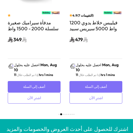
)
التقييمات
7
(
4.9
فيليبس خلاط يدوي 1200
مدفأة سيراميك صغيرة
 نانو
واط 5000 سيريس سبيد
سلسلة 2000 - 1500 واط
تاتش بحماية من الرذاذ
من فيليبس، إعدادين
349
479
اسود/فضي
للتسخين و3 إعدادات
للتحكم في درجة الحرارة،
إيقاف تلقائي، مناسبة
للغرفة حتى 15 متر مربع،
لون رمادي داكن-
Mon, Aug
Mon, Aug
احصل عليه بحلول
احصل عليه بحلول
CX2120/01
10
10
11 hrs 1 mins
11 hrs 1 mins
إذا تم الطلب خلال
إذا تم الطلب خلال
أضف إلى السلة
أضف إلى السلة
اشترِ الآن
اشترِ الآن
اشترك للحصول على أحدث العروض والخصومات والمزيد