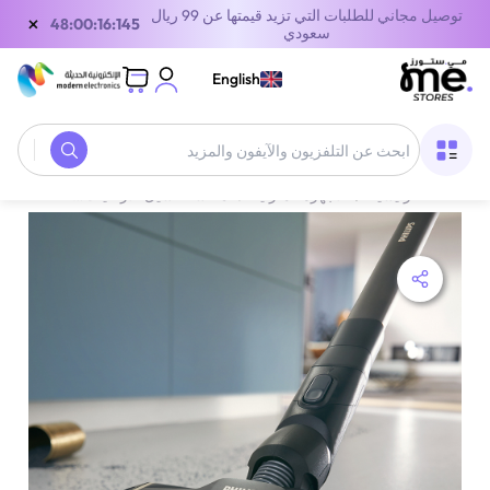
توصيل مجاني للطلبات التي تزيد قيمتها عن 99 ريال
×
48:00:16:145
سعودي
English
الصفحة الرئيسية
/
الأجهزة المنزلية
/
مكنسة غسيل الأرضيات
/
فيليبس مكنسة وغسيل لاسلكية io