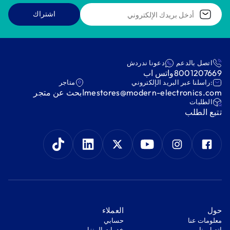
اشتراك
اتصل بالدعم
دعونا ندردش
8001207669
واتس اب
:راسلنا عبر البريد الإلكتروني
متاجر
mestores@modern-electronics.com
ابحث عن متجر
‫الطلبات‬
‫تتبع الطلب‬
‫حول‬
‫العملاء‬
معلومات عنا
‫حسابي‬
اتصل بنا
‫خدمات المنزل‬