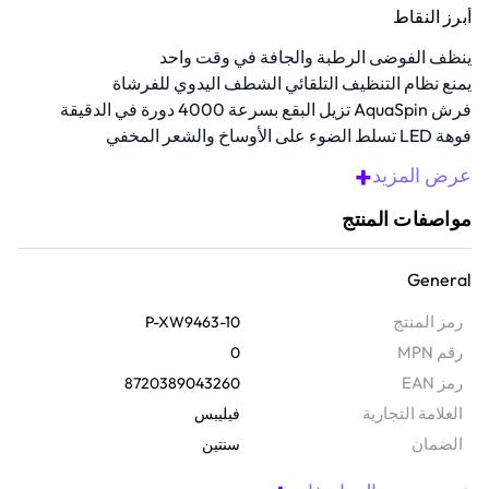
أبرز النقاط
ينظف الفوضى الرطبة والجافة في وقت واحد
يمنع نظام التنظيف التلقائي الشطف اليدوي للفرشاة
فرش AquaSpin تزيل البقع بسرعة 4000 دورة في الدقيقة
فوهة LED تسلط الضوء على الأوساخ والشعر المخفي
يغطي ما يصل إلى 285 مترا مربعا لكل شحنة كاملة
+
عرض المزيد
نظرة عامة
مواصفات المنتج
تمت ترقية التنظيف الشامل مع هذا المكنسة اللاسلكية، وهي حل 3 في 1
تقوم بالكنس، والمسح، وإزالة الفوضى الرطبة والجافة في حركة سلسة
General
واحدة. مدعومة بفرش AquaSpin التي تدور بسرعة 4000 دورة في
الدقيقة ومعززة بتقنية PowerCyclone Aqua، توفر نتائج خالية من البقع
رمز المنتج
P-XW9463-10
باستخدام الماء النظيف في كل مرة. قم بالتبديل بسهولة بين أوضاع الكنس
رقم MPN
0
والغسل، والكنس فقط، ووضع اليد للتعامل مع السجاد، والزوايا، والأثاث،
رمز EAN
8720389043260
والأرضيات الصلبة بدقة.
‫العلامة التجارية
فيليبس
الضمان‬
سنتين