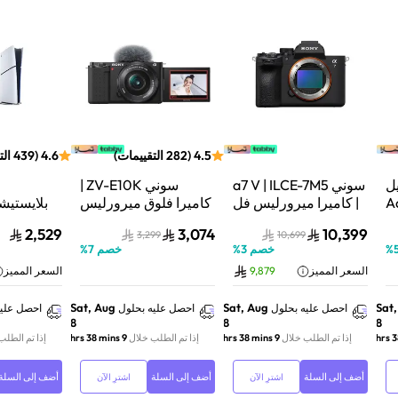
4.5
(
282
التقييمات
)
4.6
(
439
الت
ل
سوني a7 V | ILCE-7M5
سوني ZV-E10K |
Aqu
| كاميرا ميرورليس فل
كاميرا فلوق ميرورليس
 نظام
فريم | 33 ميجابكسل |
APS-C | 24.2
2,529
3,074
10,399
3,299
10,699
ف
جسم الكاميرا فقط |
ميجابكسل | كيت عدسة
%
خصم
3
%
خصم
7
%
أسود
باور زوم 16–50mm |
فائق السر
السعر المميز
9,879
السعر المميز
أسود
تتبع ال
01Y
Sat, Aug
Sat, Aug
Sat
احصل عليه بحلول
احصل عليه بحلول
احصل عليه
8
8
8
إذا تم الطلب خلال
9 hrs 38 mins
إذا تم الطلب خلال
9 hrs 38 mins
إذا تم الطلب
أضف إلى السلة
أضف إلى السلة
أضف إلى السلة
اشترِ الآن
اشترِ الآن