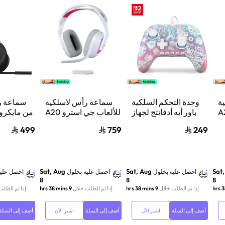
ة
وحدة التحكم السلكية
سماعة رأس لاسلكية
سماعة ر
استرو A20
باور أيه أدفانتج لجهاز
للألعاب جي استرو A20
من مايكر
من
ننتيندو سويتش 2 مملكة
X لايت سبيد، لبلاي
ب
499
759
249
لوجيتك، لبلايستيشن 5
الفطر
ستيشن 5 واكس بوكس
ش
وسويتش والكمبيوتر -
ود
أبيض
Sat, Aug
Sat, Aug
Sat
احصل عليه بحلول
احصل عليه بحلول
احصل عليه
8
8
8
إذا تم الطلب خلال
9 hrs 38 mins
إذا تم الطلب خلال
9 hrs 38 mins
إذا تم الطلب
أضف إلى السلة
أضف إلى السلة
أضف إلى السلة
اشترِ الآن
اشترِ الآن