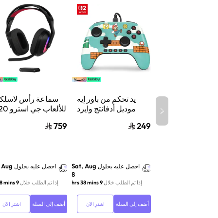
يد تحكم من باور إيه
سماعة رأس لاسلكي
موديل أدفانتج وايرد
للألعاب جي 
لنينتندو سويتش 2،
X لايت سبيد 
759
249
سلكي، بتقنية هول
إيفكت وأزرار قابلة
واكس بوكس وسويت
للبرمجة ومنفذ سماعة،
والكمبيوتر أس
بتصميم ماريو تايم
, Aug
Sat, Aug
احصل عليه بحلول
احصل عليه بحلول
8
إذا تم الطلب خلال
9 hrs 38 mins
إذا تم الطلب خلال
9 hrs 38 mins
أضف إلى السلة
أضف إلى السلة
اشترِ الآن
اشترِ الآن