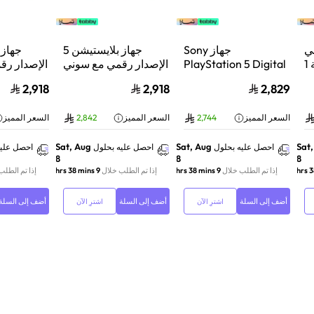
ي
جهاز Sony
جهاز بلايستيشن 5
بلايستيشن®5 | سعة 1
PlayStation 5 Digital
الإصدار رقمي مع سوني
الإصدار رق
 فائق
Edition Console سعة
دوال سينس وحدة تحكم
دوال سينس
2,918
2,918
2,829
بع
825 جيجابايت مع وحدة
لاسلكية بلايستيشن 5
يض | CFI-
تحكم إضافية
لؤلؤي لامع
السعر المميز
2,744
السعر المميز
2,842
السعر المميز
DualSense Wireless
2
Controller لاسلكية –
أبيض
Sat, Aug
Sat, Aug
Sat
احصل عليه بحلول
احصل عليه بحلول
احصل عليه
8
8
8
إذا تم الطلب خلال
9 hrs 38 mins
إذا تم الطلب خلال
9 hrs 38 mins
إذا تم الطلب
أضف إلى السلة
أضف إلى السلة
أضف إلى السلة
اشترِ الآن
اشترِ الآن