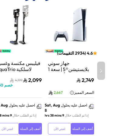
4.6
(
2934
التقييمات
)
جهاز سوني
فيليبس مكنسة وغسي
بلايستيشن®5 | سعة 1
لاسلكية aTrio
تيرابايت SSD | أداء فائق
سلسلة 9000 |
2,099
2,749
4,199
السرعة للألعاب | تتبع
شفط وغسيل | تنظي
خصم
50
الأشعة | أبيض | CFI-
عميق | XW9463/10
السعر المميز
2,667
2116A01Y
, Aug
Sat, Aug
احصل عليه بحلول
احصل عليه بحلول
8
إذا تم الطلب خلال
9 hrs 38 mins
إذا تم الطلب خلال
9 hrs 38 mins
أضف إلى السلة
أضف إلى السلة
اشترِ الآن
اشترِ الآن