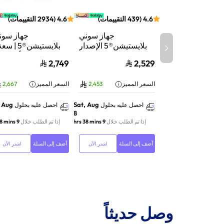
4.6
(
439
التقييمات
)
4.6
(
2934
التقييمات
)
جهاز سوني
جهاز سون
بلايستيشن®5 الإصدار
الرقمي | سعة 825
تيرابايت SSD | أداء
2,749
2,529
جيجابايت SSD | أداء
السرعة للألعاب | تت
فائق السرعة للألعاب |
الأشعة | أب
السعر المميز
2,453
السعر المميز
2,667
تتبع الأشعة | أبيض |
116A01Y
CFI-2116B01Y
, Aug
Sat, Aug
احصل عليه بحلول
احصل عليه بحلول
8
إذا تم الطلب خلال
9 hrs 38 mins
إذا تم الطلب خلال
9 hrs 38 mins
أضف إلى السلة
أضف إلى السلة
اشترِ الآن
اشترِ الآن
وصل حديثاً