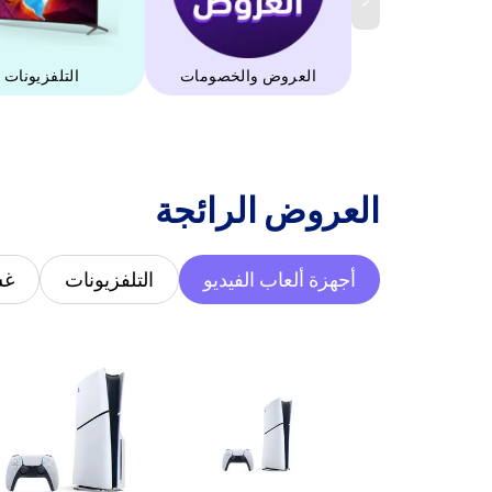
العروض والخصومات
التلفزيونات
‫العروض الرائجة‬
أجهزة ألعاب الفيديو
التلفزيونات
غس