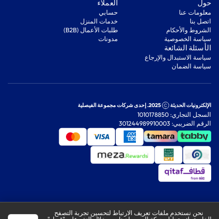
‫حول‬
‫العملاء‬
معلومات عنا
‫حسابي‬
اتصل بنا
‫خدمات المنزل‬
‫الشروط والأحكام‬
‫طلبات الأعمال (B2B)‬
‫سياسة الخصوصية‬
مدونات
‫الأسئلة الشائعة‬
‫سياسة الاستبدال والإرجاع‬
‫سياسة الضمان‬
الإلكترونيات الحديثة
2025. إحدى شركات مجموعة الفيصلية
السجل التجاري: 1010178850
الرقم الضريبي: 301244989910003
نحن نستخدم ملفات تعريف الارتباط لتحسين تجربة التصفح