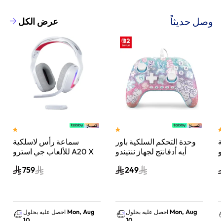
وصل حديثاً
عرض الكل
وحدة التحكم السلكية باور
سماعة رأس لاسلكية
A
أيه أدفانتج لجهاز ننتيندو
للألعاب جي استرو A20 X
سويتش 2 مملكة الفطر
لايت سبيد، لبلاي ستيشن 5
759
249
س
واكس بوكس وسويتش
والكمبيوتر - أبيض
Mon, Aug
Mon, Aug
احصل عليه بحلول
احصل عليه بحلول
10
10