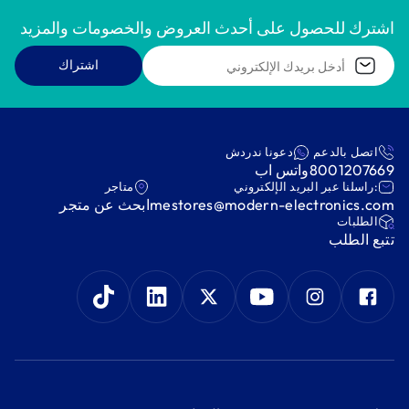
اشترك للحصول على أحدث العروض والخصومات والمزيد
اشتراك
اتصل بالدعم
دعونا ندردش
8001207669
واتس اب
:راسلنا عبر البريد الإلكتروني
متاجر
mestores@modern-electronics.com
ابحث عن متجر
‫الطلبات‬
‫تتبع الطلب‬