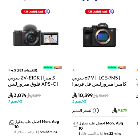
)
التقييمات
283
(
4.5
سوني a7 V | ILCE-7M5 |
سوني ZV-E10K | كاميرا
لة
كاميرا ميرورليس فل فريم |
فلوق ميرورليس APS-C |
33 ميجابكسل | جسم
24.2 ميجابكسل | كيت
3,074
10,399
الكاميرا فقط | أسود
عدسة باور زوم 16–50mm
3,299
10,699
%
خصم
3
%
خصم
7
| أسود
9,879
السعر المميز
Mon, Aug
احصل عليه بحلول
Mon, Aug
احصل عليه بحلول
10
10
8 hrs 22 mins
إذا تم الطلب خلال
8 hrs 22 mins
إذا تم الطلب خلال