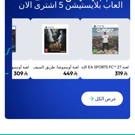
العاب بلايستيشن 5 اشترى الان
لعبة EA SPORTS FC™ 27 الإصدار القياسي لجهاز بلايستيشن 5 (PS5)
لعبة أونيموشا: طريق السيف الإصدار الفاخر المميز (Premium Deluxe Edition) - بلايستي
لعبة أونيموشا: طريق السيف إصد
309
449
319
عرض الكل