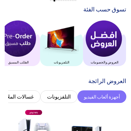
‫تسوق حسب الفئة‬
العروض والخصومات
التلفزيونات
الطلب المسبق
‫العروض الرائجة‬
التلفزيونات
غسالات الملابس
أجهزة ألعاب الفيديو