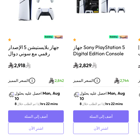
 سوني بلايستيشن®5 |
جهاز Sony PlayStation 5
جهاز بلايستيشن 5 الإصدار
اء
Digital Edition Console
رقمي مع سوني دوال
سعة 825 جيجابايت مع
سينس وحدة تحكم لاسلكية
2,918
2,829
-
وحدة تحكم إضافية
بلايستيشن 5 لؤلؤي لامع
DualSense Wireless
Controller لاسلكية – أبيض
ز
2,744
السعر المميز
2,842
السعر المميز
Mon, Aug
Mon, Aug
احصل عليه بحلول
احصل عليه بحلول
10
10
8 hrs 22 mins
8 hrs 22 mins
إذا تم الطلب خلال
إذا تم الطلب خلال
أضف إلى السلة
أضف إلى السلة
اشترِ الآن
اشترِ الآن