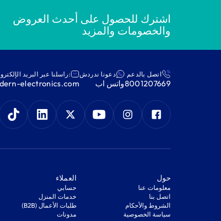
اشترك للحصول على أحدث العروض
والخصومات والمزيد
اتصل بالدعم
دعونا ندردش
:راسلنا عبر البريد الإلكترو
8001207669
واتس اب
ern-electronics.com
‫حول‬
‫العملاء‬
معلومات عنا
‫حسابي‬
اتصل بنا
‫خدمات المنزل‬
‫الشروط والأحكام‬
‫طلبات الأعمال (B2B)‬
‫سياسة الخصوصية‬
مدونات