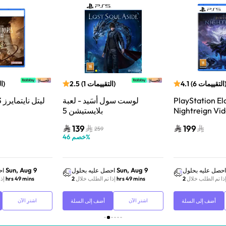
التقييمات
6
(
4.1
)
التقييمات
1
(
2.5
)
ا
PlayStation El
لوست سول أسَيد - لعبة
ليتل نايتمايرز 3 | بلايستيشن 5
Nightreign Vi
بلايستيشن 5
Playstation 5
139
199
259
%
خصم
46
Sun, Aug 9
Sun, Aug 9
احصل عليه بحلول
احصل عليه بحلول
اح
ذا تم الطلب خلال
2 hrs 49 mins
إذا تم الطلب خلال
2 hrs 49 mins
إذ
أضف إلى السلة
أضف إلى السلة
اشترِ الآن
اشترِ الآن