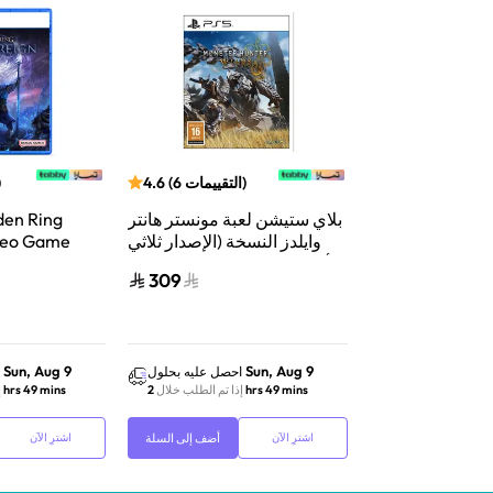
التقييمات
49
(
4.7
)
التقييمات
6
(
4.6
)
بلاي ستيشن لعبة مونستر هانتر
den Ring
وايلدز النسخة (الإصدار ثلاثي
deo Game
الأبعاد المتحرك) بلاي ستيشن 5
309
299
Sun, Aug 9
Sun, Aug 9
احصل عليه بحلول
احصل عليه بحلول
2
إذا تم الطلب خلال
2 hrs 49 mins
إذا تم الطلب خلال
2 hrs 49 mins
إ
أضف إلى السلة
أضف إلى السلة
اشترِ الآن
اشترِ الآن