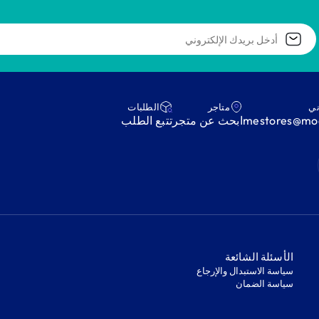
ني
متاجر
‫الطلبات‬
mestores@mod
ابحث عن متجر
‫تتبع الطلب‬
‫الأسئلة الشائعة‬
‫سياسة الاستبدال والإرجاع‬
‫سياسة الضمان‬