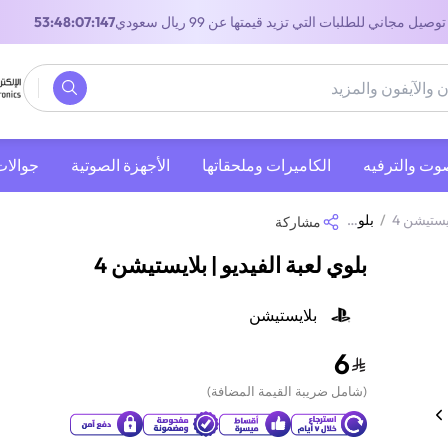
توصيل مجاني للطلبات التي تزيد قيمتها عن 99 ريال سعودي
53:48:07:147
صوت والترفيه
‫الكاميرات وملحقاتها‬
الأجهزة الصوتية
جوالات
يستيشن 4
/
بلوي لعبة الفيديو | بلايستيشن 4
مشاركة
بلوي لعبة الفيديو | بلايستيشن 4
بلايستيشن
6
(
شامل ضريبة القيمة المضافة
)