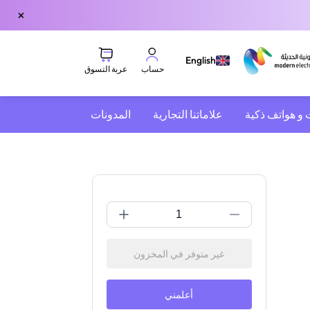
×
English
عربة التسوق
حساب
 و هواتف ذكية
علاماتنا التجارية
المدونات
غير متوفر في المخزون
أعلمني