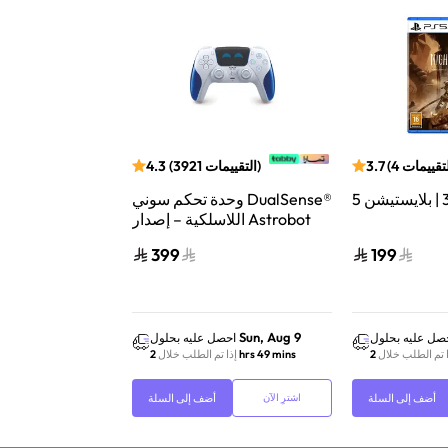
لتقييمات
4
(
3.7
)
التقييمات
3921
(
4.3
وحدة تحكم سوني DualSense®
اللاسلكية – إصدار Astrobot
الإصدار الذهب
Joyful المحدود V2
399
199
Sun, Aug 9
Sun, Aug 9
صل عليه بحلول
احصل عليه بحلول
احص
ا تم الطلب خلال
2 hrs 49 mins
إذا تم الطلب خلال
2 hrs 49 mins
إذا 
أضف إلى السلة
أضف إلى السلة
اشترِ الآن
اشترِ الآن