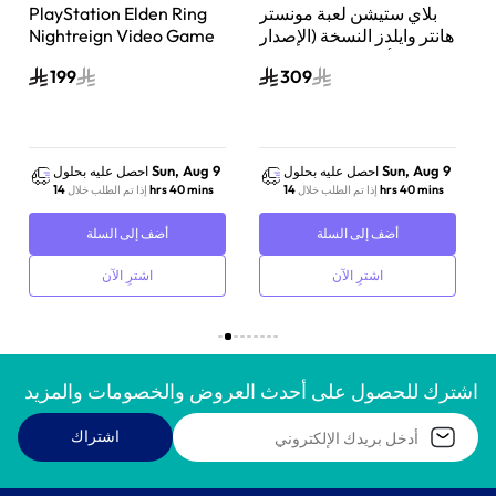
ن
بلاي ستيشن لعبة مونستر
PlayStation Elden Ring
هانتر وايلدز النسخة (الإصدار
Nightreign Video Game
ثلاثي الأبعاد المتحرك) بلاي
Playstation 5
199
309
ستيشن 5
Sun, Aug 9
Sun, Aug 9
احصل عليه بحلول
احصل عليه بحلول
14 hrs 40 mins
14 hrs 40 mins
إذا تم الطلب خلال
إذا تم الطلب خلال
أضف إلى السلة
أضف إلى السلة
اشترِ الآن
اشترِ الآن
اشترك للحصول على أحدث العروض والخصومات والمزيد
اشتراك