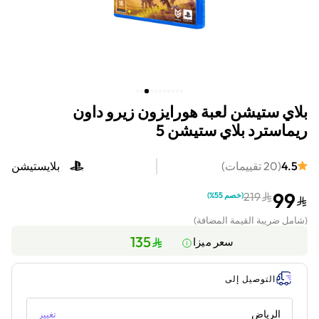
بلاي ستيشن لعبة هورايزون زيرو داون
ريماسترد بلاي ستيشن 5
4.5
(
20
تقييمات
)
بلايستيشن
99
219
(
خصم 55%
)
(
شامل ضريبة القيمة المضافة
)
135
سعر ميزا
التوصيل إلى
الرياض
تغيير