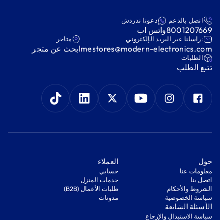
اتصل بالدعم
دعونا ندردش
8001207669
واتس اب
:راسلنا عبر البريد الإلكتروني
متاجر
mestores@modern-electronics.com
ابحث عن متجر
‫الطلبات‬
‫تتبع الطلب‬
‫حول‬
‫العملاء‬
معلومات عنا
‫حسابي‬
اتصل بنا
‫خدمات المنزل‬
‫الشروط والأحكام‬
‫طلبات الأعمال (B2B)‬
‫سياسة الخصوصية‬
مدونات
‫الأسئلة الشائعة‬
‫سياسة الاستبدال والإرجاع‬