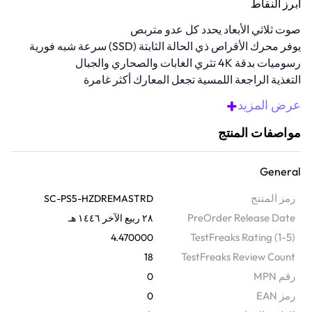
أبرز النقاط
صوت ثلاثي الأبعاد يحدد كل عدو متربص
يوفر محرك الأقراص ذي الحالة الثابتة (SSD) سرعة شبه فورية
رسوميات بدقة 4K تثري الغابات والصحاري والجبال
التغذية الراجعة اللمسية تجعل المعارك أكثر غامرة
متوافقة مع بلاي ستيشن 5
+
عرض المزيد
مواصفات المنتج
General
رمز المنتج
SC-PS5-HZDREMASTRD
PreOrder Release Date
٢٨ ربيع الآخر ١٤٤٦ هـ
TestFreaks Rating (1-5)
4.470000
TestFreaks Review Count
18
رقم MPN
0
رمز EAN
0