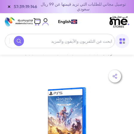
توصيل مجاني للطلبات التي تزيد قيمتها عن 99 ريال
×
57:39:19:146
سعودي
English
الصفحة الرئيسية
/
معدات الألعاب
/
ألعاب CDS
/
ألعاب بلايستيشن 5
/
بل