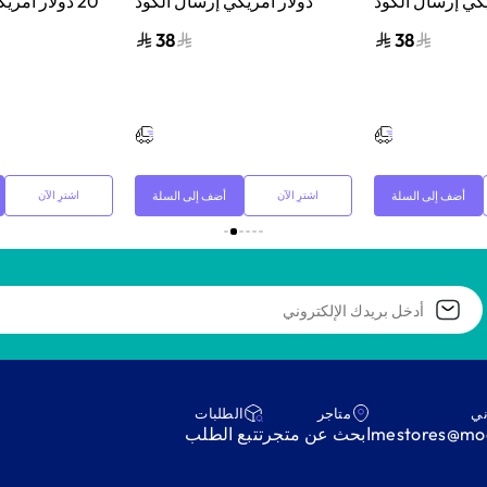
ريكي إرسال الكود
دولار أمريكي إرسال الكود
20 دولار أمر
لبريد الإلكتروني
الرقمي بالبريد الإلكتروني
الرقمي بال
38
38
والرسائل أسود
والرسائل أسود
أضف إلى السلة
أضف إلى السلة
اشترِ الآن
اشترِ الآن
ني
متاجر
‫الطلبات‬
mestores@mod
ابحث عن متجر
‫تتبع الطلب‬