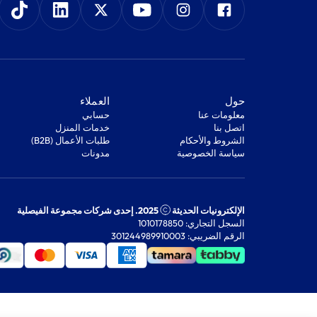
‫حول‬
‫العملاء‬
معلومات عنا
‫حسابي‬
اتصل بنا
‫خدمات المنزل‬
‫الشروط والأحكام‬
‫طلبات الأعمال (B2B)‬
‫سياسة الخصوصية‬
مدونات
الإلكترونيات الحديثة
2025. إحدى شركات مجموعة الفيصلية
السجل التجاري: 1010178850
الرقم الضريبي: 301244989910003