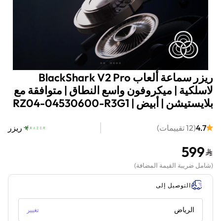
ريزر سماعة ألعاب BlackShark V2 Pro
لاسلكية | ميكروفون واسع النطاق | متوافقة مع
بلايستيشن | أبيض | RZ04-04530600-R3G1
4.7
(
12
تقييمات
)
ريزر
599
(
شامل ضريبة القيمة المضافة
)
التوصيل إلى
الرياض
تغيير