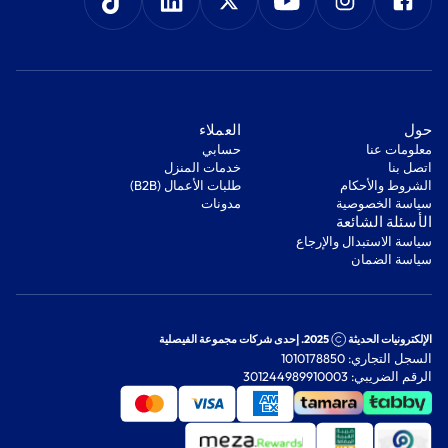
‫حول‬
‫العملاء‬
معلومات عنا
‫حسابي‬
اتصل بنا
‫خدمات المنزل‬
‫الشروط والأحكام‬
‫طلبات الأعمال (B2B)‬
‫سياسة الخصوصية‬
مدونات
‫الأسئلة الشائعة‬
‫سياسة الاستبدال والإرجاع‬
‫سياسة الضمان‬
الإلكترونيات الحديثة
2025. إحدى شركات مجموعة الفيصلية
السجل التجاري: 1010178850
الرقم الضريبي: 301244989910003