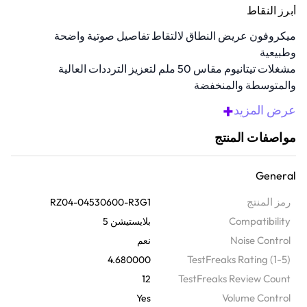
أبرز النقاط
ميكروفون عريض النطاق لالتقاط تفاصيل صوتية واضحة
وطبيعية
مشغلات تيتانيوم مقاس 50 ملم لتعزيز الترددات العالية
والمتوسطة والمنخفضة
يوفر الاتصال اللاسلكي فائق السرعة (HyperSpeed) بمعامل
+
عرض المزيد
تاخير منخفض
وسادات أذن ميموري فوم لضمان راحة ممتدة
مواصفات المنتج
بطارية تدوم 70 ساعة تدعم جلسات اللعب الطويلة
General
نظرة عامة
استمتع بصوت واضح للغاية مع سماعة الألعاب اللاسلكية هذه. تنتج ملفات
رمز المنتج
RZ04-04530600-R3G1
FPS المضبوطة بشكل احترافي ومشغلات تيتانيوم مقاس 50 ملم صوتاً
Compatibility
بلايستيشن 5
شديد الوضوح. تتميز بكونها مصنوعة لجلسات الألعاب الحماسية حيث تمتاز
Noise Control
نعم
بعمر بطارية 70 ساعة، وسرعة اتصال لاسلكي فائقة 2.4 جيجا هرتز،
TestFreaks Rating (1-5)
4.680000
وبتوافقية مع منصات ألعاب متعددة. مع ميكروفون HyperClear ذو النطاق
TestFreaks Review Count
12
العريض الفائق وسادات أذن بعزل للضوضاء بواسطة الميموري فوم تتمتع
Volume Control
بإتصال ذو وضوح صوت فائق.
Yes