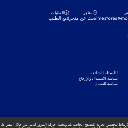
ني
متاجر
‫الطلبات‬
mestores@mod
ابحث عن متجر
‫تتبع الطلب‬
‫الأسئلة الشائعة‬
‫سياسة الاستبدال والإرجاع‬
‫سياسة الضمان‬
تباط لتحسين تجربة التصفح الخاصة بك وتحليل حركة المرور لدينا. من خلال النقر على