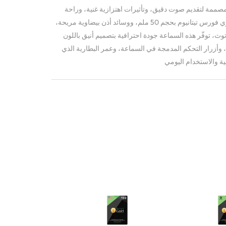
مصممة لتقديم صوت دقيق، وتأثيرات اهتزازية غنية، وراحة
تدوم طوال اليوم بفضل مشغلات ريزر تري فورس تيتانيوم بحجم 50 ملم، ووسائد أذن بيضاوية مريحة،
ال لاسلكي عبر USB-C أو بلوتوث، توفّر هذه السماعة جودة احترافية بتصميم أنيق باللون
 وأزرار التحكم المدمجة في السماعة، وعمر البطارية الذي