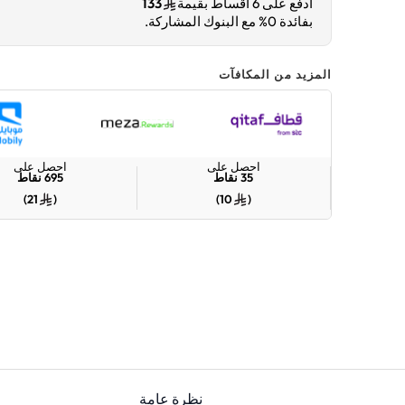
ادفع على 6 أقساط بقيمة
133
بفائدة 0% مع البنوك المشاركة.
المزيد من المكافآت
احصل على
احصل على
35
نقاط
695
نقاط
)
21
(
)
10
(
نظرة عامة