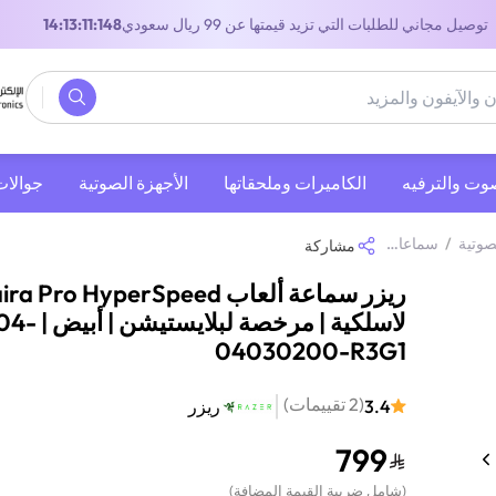
توصيل مجاني للطلبات التي تزيد قيمتها عن 99 ريال سعودي
13:13:11:148
صوت والترفيه
‫الكاميرات وملحقاتها‬
الأجهزة الصوتية
جوالات
صوتية
/
سماعات رأس
/
سماعات رأس لاسلكية
/
ريزر سماعة ألعاب Kaira Pro HyperSpeed لاسلكية | مرخصة لبلايستيشن | أبيض | RZ04-04030200-R3G1
مشاركة
ريزر سماعة ألعاب ra Pro HyperSpeed
لاسلكية | مرخصة لبلاي
04030200-R3G1
(
2
تقييمات
)
3.4
ريزر
799
(
شامل ضريبة القيمة المضافة
)