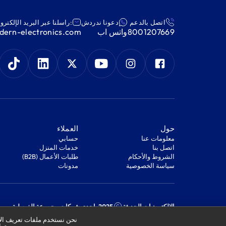
اتصل بالدعم
دعونا ندردش
:راسلنا عبر البريد الإلكترو
8001207669
واتس اب
ern-electronics.com
‫حول‬
‫العملاء‬
معلومات عنا
‫حسابي‬
اتصل بنا
‫خدمات المنزل‬
‫الشروط والأحكام‬
‫طلبات الأعمال (B2B)‬
‫سياسة الخصوصية‬
مدونات
الإلكترونيات الحديثة
2025. إحدى شركات مجموعة الفيصلية
السجل التجاري: 1010178850
نحن نستخدم ملفات تعريف الار
الرقم الضريبي: 301244989910003