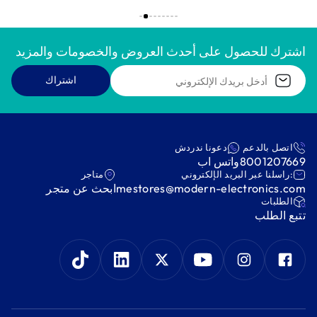
اشترك للحصول على أحدث العروض والخصومات والمزيد
اشتراك
اتصل بالدعم
دعونا ندردش
8001207669
واتس اب
:راسلنا عبر البريد الإلكتروني
متاجر
mestores@modern-electronics.com
ابحث عن متجر
‫الطلبات‬
‫تتبع الطلب‬