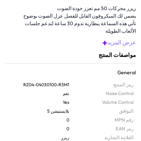
ريزر محركات 50 مم تعزز جودة الصوت
يضمن لك الميكروفون القابل للفصل عزل الصوت بوضوح
تأتي هذه السماعة ببطارية تدوم 30 ساعة لتدعم جلسات
الألعاب الطويلة
تسمح أدوات التحكم على السماعة بتعديلات سريعة ومريحة
+
عرض المزيد
يضمن لك الاتصال السلكي بقياس 3.5 مم صوتًا منخفض
التأخير
مواصفات المنتج
نظرة عامة
استمتع بكل نبضة من الصوت مع هذه السماعة اللاسلكية للألعاب بسرعة
General
فائقة محركات تيتانيوم بقياس 50 مم لصوت غني ومتعدد الطبقات
رمز المنتج
RZ04-04030100-R3M1
وميكروفون قابل للفصل مع نمط سوبركارديويد للتواصل الواضح انتقل
Noise Control
نعم
بسلاسة بين الاتصال اللاسلكي بسرعة فائقة والبلوتوث باستخدام ميزة
Volume Control
Yes
التبديل الذكي، واستمتع بتقنية بلوتوث منخفضة التأخير لألعاب الهاتف
التوافق
بلايستيشن 5
المحمول
رقم MPN
0
رمز EAN
0
‫العلامة التجارية
ريزر