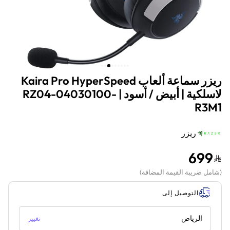
ريزر سماعة ألعاب Kaira Pro HyperSpeed
لاسلكية | أبيض / أسود | RZ04-04030100-
R3M1
ريزر
699
(
شامل ضريبة القيمة المضافة
)
التوصيل إلى
الرياض
تغيير