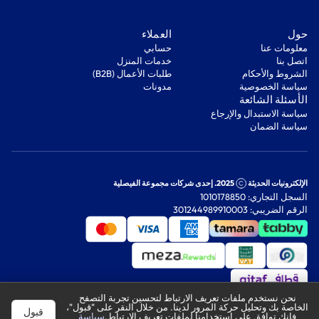
‫حول‬
‫العملاء‬
معلومات عنا
‫حسابي‬
اتصل بنا
‫خدمات المنزل‬
‫الشروط والأحكام‬
‫طلبات الأعمال (B2B)‬
‫سياسة الخصوصية‬
مدونات
‫الأسئلة الشائعة‬
‫سياسة الاستبدال والإرجاع‬
‫سياسة الضمان‬
الإلكترونيات الحديثة
2025. إحدى شركات مجموعة الفيصلية
السجل التجاري: 1010178850
الرقم الضريبي: 301244989910003
نحن نستخدم ملفات تعريف الارتباط لتحسين تجربة التصفح
الخاصة بك وتحليل حركة المرور لدينا. من خلال النقر على "قبول"،
قبول
فإنك توافق على استخدامنا لملفات تعريف الارتباط.
سياسة