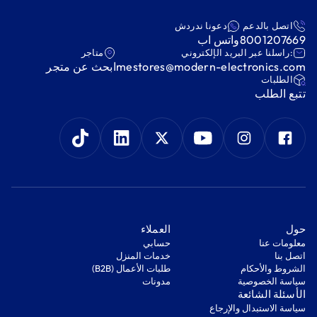
اتصل بالدعم
دعونا ندردش
8001207669
واتس اب
:راسلنا عبر البريد الإلكتروني
متاجر
mestores@modern-electronics.com
ابحث عن متجر
‫الطلبات‬
‫تتبع الطلب‬
‫حول‬
‫العملاء‬
معلومات عنا
‫حسابي‬
اتصل بنا
‫خدمات المنزل‬
‫الشروط والأحكام‬
‫طلبات الأعمال (B2B)‬
‫سياسة الخصوصية‬
مدونات
‫الأسئلة الشائعة‬
‫سياسة الاستبدال والإرجاع‬