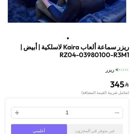
ريزر سماعة ألعاب Kaira لاسلكية | أبيض |
RZ04-03980100-R3M1
ريزر
345
(
شامل ضريبة القيمة المضافة
)
غير متوفر في المخزون
أعلمني