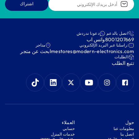
اشتراك
اتصل بالدعم
دعونا ندردش
8001207669
واتس اب
:راسلنا عبر البريد الإلكتروني
متاجر
mestores@modern-electronics.com
ابحث عن متجر
‫الطلبات‬
‫تتبع الطلب‬
‫حول‬
‫العملاء‬
معلومات عنا
‫حسابي‬
اتصل بنا
‫خدمات المنزل‬