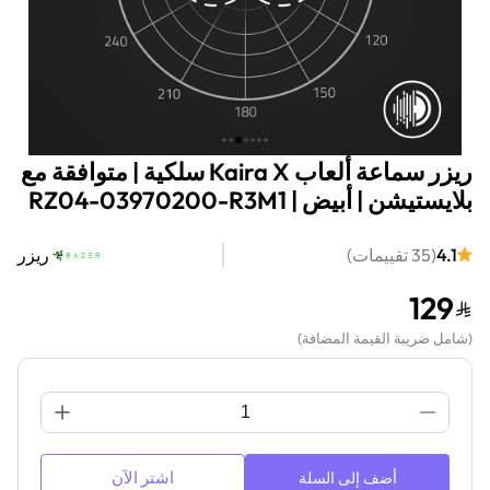
ريزر سماعة ألعاب Kaira X سلكية | متوافقة مع
بلايستيشن | أبيض | RZ04-03970200-R3M1
4.1
(
35
تقييمات
)
ريزر
129
(
شامل ضريبة القيمة المضافة
)
اشتر الآن
أضف إلى السلة