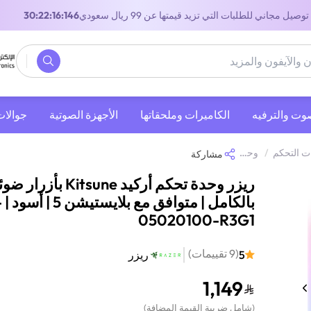
توصيل مجاني للطلبات التي تزيد قيمتها عن 99 ريال سعودي
29:22:16:146
صوت والترفيه
‫الكاميرات وملحقاتها‬
الأجهزة الصوتية
جوالات
ت التحكم
/
وحدة تحكم ريزر
/
ريزر وحدة تحكم أركيد Kitsune بأزرار ضوئية بالكامل | متوافق مع بلايستيشن 5 | أسود | RZ06-05020100-R3G1
مشاركة
ريزر وحدة تحكم أركيد Kitsune بأزرا
بال
05020100-R3G1
(
9
تقييمات
)
5
ريزر
1,149
(
شامل ضريبة القيمة المضافة
)