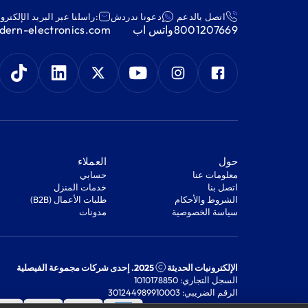
اتصل بالدعم
دعونا ندردش
:راسلنا عبر البريد الإلكترو
8001207669
واتس اب
ern-electronics.com
‫حول‬
‫العملاء‬
معلومات عنا
‫حسابي‬
اتصل بنا
‫خدمات المنزل‬
‫الشروط والأحكام‬
‫طلبات الأعمال (B2B)‬
‫سياسة الخصوصية‬
مدونات
الإلكترونيات الحديثة
2025. إحدى شركات مجموعة الفيصلية
السجل التجاري: 1010178850
الرقم الضريبي: 301244989910003