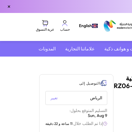
×
English
عربة التسوق
حساب
 و هواتف ذكية
علاماتنا التجارية
المدونات
ر ضوئية
التوصيل إلى
كامل | متوافق مع بلايستيشن 5 | أسود | RZ06-
الرياض
تغيير
التسليم المتوقع بحلول:
Sun, Aug 9
إذا تم الطلب خلال
11 ساعة و 22 دقيقة