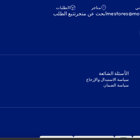
ني
متاجر
‫الطلبات‬
mestores@mod
ابحث عن متجر
‫تتبع الطلب‬
‫الأسئلة الشائعة‬
‫سياسة الاستبدال والإرجاع‬
‫سياسة الضمان‬