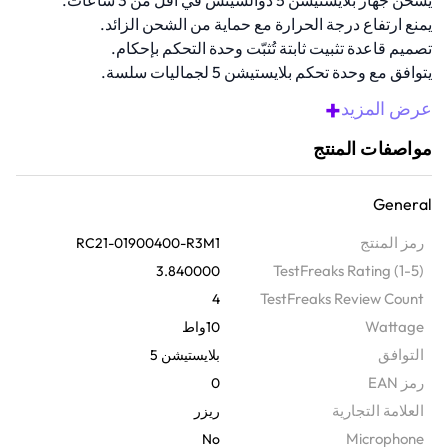
يشحن جهاز بلايستيشن 5 دوالسينس في أقل من 3 ساعات.
يمنع ارتفاع درجة الحرارة مع حماية من الشحن الزائد.
تصميم قاعدة تثبيت ثابتة تُثبّت وحدة التحكم بإحكام.
يتوافق مع وحدة تحكم بلايستيشن 5 لجماليات سلسة.
قاعدة مغناطيسية تضمن اتصال شحن ثابت.
+
عرض المزيد
نظرة عامة
مواصفات المنتج
شحن سريع، وملاءمة مثالية، وتحكم كامل مع حامل الشحن السريع هذا.
مرخص رسميًا، ويشحن وحدة تحكم دوالسينس في أقل من 3 ساعات مع
General
الحفاظ عليها آمنة من الشحن الزائد والسخونة الزائدة. تصميمه المنحني
يضمن ثباته، وتشطيبه المتناسق يكمل إعدادات بلايستيشن 5 تمامًا؛ ما عليك
رمز المنتج
RC21-01900400-R3M1
سوى توصيله عبر يو إس بي بجهازك أو جهاز الكمبيوتر أو مقبس الحائط
TestFreaks Rating (1-5)
3.840000
المتوافق.
TestFreaks Review Count
4
Wattage
10واط
التوافق
بلايستيشن 5
رمز EAN
0
‫العلامة التجارية
ريزر
Microphone
No