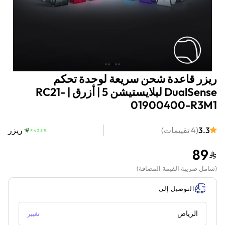
ريزر قاعدة شحن سريعة لوحدة تحكم
DualSense لبلايستيشن 5 | أزرق | RC21-
01900400-R3M1
3.3
(
4
تقييمات
)
ريزر
89
(
شامل ضريبة القيمة المضافة
)
التوصيل إلى
الرياض
تغيير