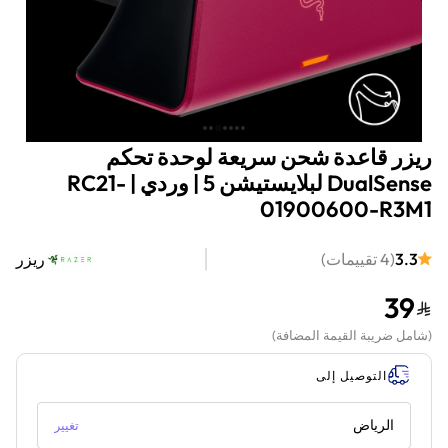
ريزر قاعدة شحن سريعة لوحدة تحكم
DualSense لبلايستيشن 5 | وردي | RC21-
01900600-R3M1
3.3
(
4
تقييمات
)
ريزر
39
(
شامل ضريبة القيمة المضافة
)
التوصيل إلى
الرياض
تغيير