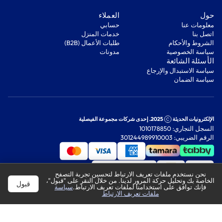
‫حول‬
‫العملاء‬
معلومات عنا
‫حسابي‬
اتصل بنا
‫خدمات المنزل‬
‫الشروط والأحكام‬
‫طلبات الأعمال (B2B)‬
‫سياسة الخصوصية‬
مدونات
‫الأسئلة الشائعة‬
‫سياسة الاستبدال والإرجاع‬
‫سياسة الضمان‬
الإلكترونيات الحديثة
2025. إحدى شركات مجموعة الفيصلية
السجل التجاري: 1010178850
الرقم الضريبي: 301244989910003
نحن نستخدم ملفات تعريف الارتباط لتحسين تجربة التصفح
الخاصة بك وتحليل حركة المرور لدينا. من خلال النقر على "قبول"،
قبول
فإنك توافق على استخدامنا لملفات تعريف الارتباط.
سياسة
ملفات تعريف الارتباط