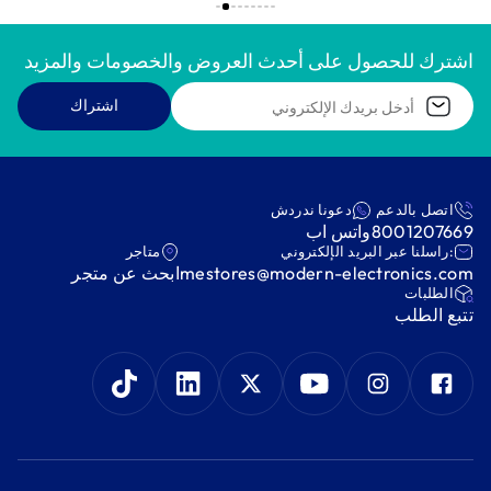
اشترك للحصول على أحدث العروض والخصومات والمزيد
اشتراك
اتصل بالدعم
دعونا ندردش
8001207669
واتس اب
:راسلنا عبر البريد الإلكتروني
متاجر
mestores@modern-electronics.com
ابحث عن متجر
‫الطلبات‬
‫تتبع الطلب‬