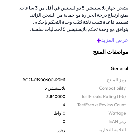
يشحن جهاز بلايستيشن 5 دوالسينس في أقل من 3 ساعات.
يمنع ارتفاع درجة الحرارة مع حماية من الشحن الزائد.
تصميم قاعدة تثبيت ثابتة تُثبّت وحدة التحكم بإحكام.
يتوافق مع وحدة تحكم بلايستيشن 5 لجماليات سلسة.
قاعدة مغناطيسية تضمن اتصال شحن ثابت.
+
عرض المزيد
نظرة عامة
مواصفات المنتج
شحنٌ رائعٌ وفعالٌ في آنٍ واحد مع حامل الشحن السريع هذا. مرخصٌ رسميًا،
يشحن وحدة تحكم دوالسينس في أقل من 3 ساعات مع حماية من الشحن
General
الزائد والسخونة الزائدة. يضمن الحامل المنحني تثبيتًا ثابتًا، كما أن لونه
المتناسق يُكمل إعدادات بلايستيشن 5؛ يمكنك توصيله عبر يو إس بي
رمز المنتج
RC21-01900600-R3M1
بجهازك أو حاسوبك الشخصي أو مقبس الحائط المتوافق.
Compatibility
بلايستيشن 5
TestFreaks Rating (1-5)
3.840000
TestFreaks Review Count
4
Wattage
10واط
رمز EAN
0
‫العلامة التجارية
ريزر