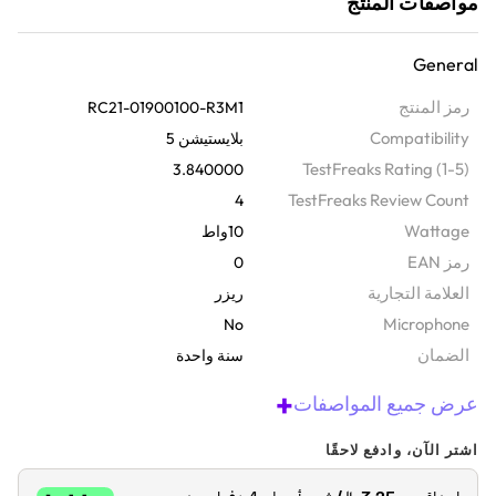
مواصفات المنتج
استمتع بالشحن السريع بأناقة مع حامل الشحن السريع هذا. إنه مرخص
رسميًا، ويشحن وحدة تحكم دوالسينس في أقل من 3 ساعات مع الحفاظ
General
عليها آمنة من الشحن الزائد والسخونة الزائدة. تصميمه المنحني يضمن
ثباته، وتشطيبه المتناسق اللون يكمل إعدادات بلايستيشن 5 تمامًا؛ ما عليك
رمز المنتج
RC21-01900100-R3M1
سوى توصيله عبر يو إس بي بجهازك أو جهاز الكمبيوتر أو مقبس الحائط
Compatibility
بلايستيشن 5
المتوافق.
TestFreaks Rating (1-5)
3.840000
TestFreaks Review Count
4
Wattage
10واط
رمز EAN
0
‫العلامة التجارية
ريزر
Microphone
No
الضمان‬
سنة واحدة
+
عرض جميع المواصفات
اشتر الآن، وادفع لاحقًا