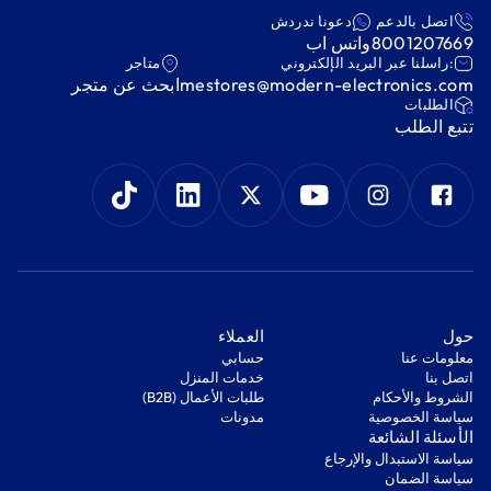
اتصل بالدعم
دعونا ندردش
8001207669
واتس اب
:راسلنا عبر البريد الإلكتروني
متاجر
mestores@modern-electronics.com
ابحث عن متجر
‫الطلبات‬
‫تتبع الطلب‬
‫حول‬
‫العملاء‬
معلومات عنا
‫حسابي‬
اتصل بنا
‫خدمات المنزل‬
‫الشروط والأحكام‬
‫طلبات الأعمال (B2B)‬
‫سياسة الخصوصية‬
مدونات
‫الأسئلة الشائعة‬
‫سياسة الاستبدال والإرجاع‬
‫سياسة الضمان‬