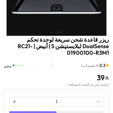
ريزر قاعدة شحن سريعة لوحدة تحكم
DualSense لبلايستيشن 5 | أبيض | RC21-
01900100-R3M1
3.3
(
4
تقييمات
)
ريزر
39
(
شامل ضريبة القيمة المضافة
)