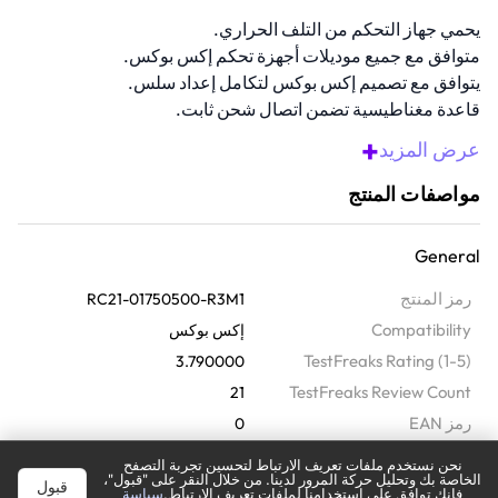
يحمي جهاز التحكم من التلف الحراري.
متوافق مع جميع موديلات أجهزة تحكم إكس بوكس.
يتوافق مع تصميم إكس بوكس لتكامل إعداد سلس.
قاعدة مغناطيسية تضمن اتصال شحن ثابت.
يشحن بالكامل في أقل من 3 ساعات.
+
عرض المزيد
نظرة عامة
مواصفات المنتج
اشحن بذكاء مع حامل الشحن السريع هذا. يعمل مع وحدات تحكم إكس
بوكس الفئة اكس|اس واكس بوكس وان وايليت الفئة 1. يحافظ نظام
General
التلامس المغناطيسي على ثبات كل شيء في مكانه، مما يجعله سهل
الاستخدام للغاية. كما أنه يطابق مواد وألوان وحدات تحكم إكس بوكس
رمز المنتج
RC21-01750500-R3M1
الرسمية، ليبدو رائعًا مع جهازك.
Compatibility
إكس بوكس
TestFreaks Rating (1-5)
3.790000
TestFreaks Review Count
21
رمز EAN
0
‫العلامة التجارية
ريزر
نحن نستخدم ملفات تعريف الارتباط لتحسين تجربة التصفح
الخاصة بك وتحليل حركة المرور لدينا. من خلال النقر على "قبول"،
Microphone
No
قبول
فإنك توافق على استخدامنا لملفات تعريف الارتباط.
سياسة