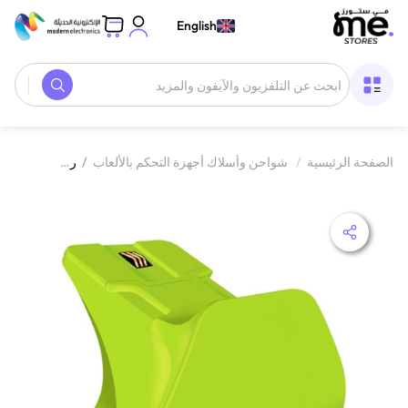
English
الصفحة الرئيسية
/
شواحن وأسلاك أجهزة التحكم بالألعاب
/
ريزر قاعدة شحن سريعة لوحدة تحكم إكس بوكس | Electric Volt Wake | RC21-01750500-R3M1