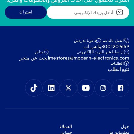
اشتراك
اتصل بالدعم
دعونا ندردش
8001207669
واتس اب
:راسلنا عبر البريد الإلكتروني
متاجر
mestores@modern-electronics.com
ابحث عن متجر
‫الطلبات‬
‫تتبع الطلب‬
‫حول‬
‫العملاء‬
معلومات عنا
‫حسابي‬