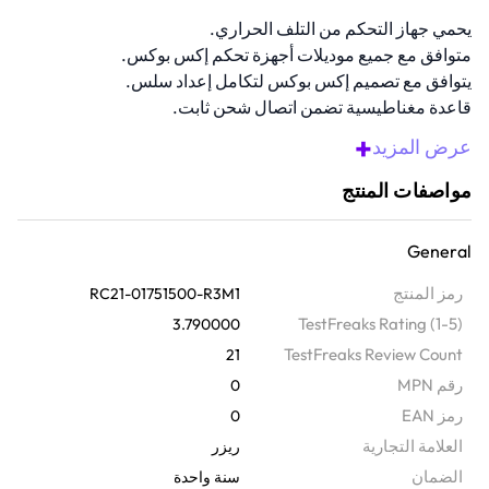
يحمي جهاز التحكم من التلف الحراري.
متوافق مع جميع موديلات أجهزة تحكم إكس بوكس.
يتوافق مع تصميم إكس بوكس لتكامل إعداد سلس.
قاعدة مغناطيسية تضمن اتصال شحن ثابت.
يشحن بالكامل في أقل من 3 ساعات.
+
عرض المزيد
نظرة عامة
مواصفات المنتج
اشحن جهازك بسرعة وأمان مع حامل الشحن السريع هذا. يعمل مع وحدات
تحكم إكس بوكس الفئة اكس|اس واكس بوكس وان وايليت الفئة 1. يحافظ
General
نظام التلامس المغناطيسي على ثبات الجهاز، مما يجعله سهل الاستخدام
للغاية. كما أنه يطابق مواد وألوان وحدات تحكم إكس بوكس الرسمية، ليبدو
رمز المنتج
RC21-01751500-R3M1
رائعًا مع جهازك.
TestFreaks Rating (1-5)
3.790000
TestFreaks Review Count
21
رقم MPN
0
رمز EAN
0
‫العلامة التجارية
ريزر
الضمان‬
سنة واحدة