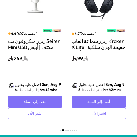
)
التقييمات
9
(
4.7
)
التقييمات
607
(
4.4
ريزر سماعة ألعاب Kraken
ريزر ميكروفون بث Seiren
ي
X Lite خفيفة الوزن سلكية |
Mini USB مكثف | أبيض
صوت محيطي 7.1 | أسود |
Mercury | RZ19-
249
99
03450300-R3M1
RZ04-02950100-R381
Sun, Aug 9
Sun, Aug 9
احصل عليه بحلول
احصل عليه بحلول
6 hrs 42 mins
6 hrs 42 mins
إذا تم الطلب خلال
إذا تم الطلب خلال
أضف إلى السلة
أضف إلى السلة
اشترِ الآن
اشترِ الآن