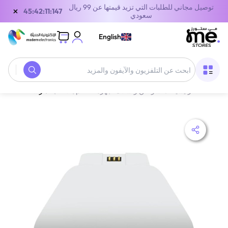
توصيل مجاني للطلبات التي تزيد قيمتها عن 99 ريال
×
45:42:11:147
سعودي
English
الصفحة الرئيسية
/
شواحن وأسلاك أجهزة التحكم بالألعاب
/
ريزر قاعدة شحن سريعة لوحدة تحكم إكس بوكس | أبيض Robot | RC21-01750300-R3M1