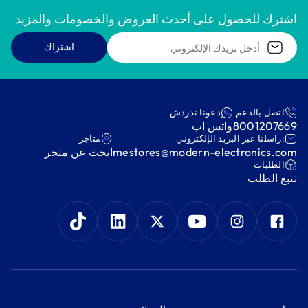
اشترك للحصول على أحدث العروض والخصومات والمزيد
اشتراك
اتصل بالدعم
دعونا ندردش
8001207669
واتس اب
:راسلنا عبر البريد الإلكتروني
متاجر
mestores@modern-electronics.com
ابحث عن متجر
‫الطلبات‬
‫تتبع الطلب‬