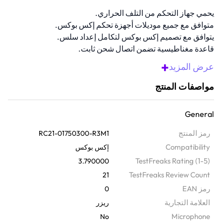
يحمي جهاز التحكم من التلف الحراري.
متوافق مع جميع موديلات أجهزة تحكم إكس بوكس.
يتوافق مع تصميم إكس بوكس لتكامل إعداد سلس.
قاعدة مغناطيسية تضمن اتصال شحن ثابت.
يشحن بالكامل في أقل من 3 ساعات.
+
عرض المزيد
نظرة عامة
مواصفات المنتج
حسّن تجربة الشحن لديك مع حامل الشحن السريع هذا. يعمل مع وحدات
تحكم إكس بوكس الفئة اكس|اس واكس بوكس وان وايليت الفئة 1. يحافظ
General
نظام التلامس المغناطيسي على ثبات كل شيء في مكانه، مما يجعله سهل
الاستخدام للغاية. كما أنه يطابق مواد وألوان وحدات تحكم إكس بوكس
رمز المنتج
RC21-01750300-R3M1
الرسمية، ليبدو رائعًا مع جهازك.
Compatibility
إكس بوكس
TestFreaks Rating (1-5)
3.790000
TestFreaks Review Count
21
رمز EAN
0
‫العلامة التجارية
ريزر
Microphone
No