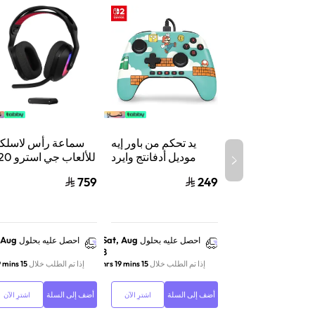
يد تحكم من باور إيه
سماعة رأس لاسلكي
موديل أدفانتج وايرد
للألعاب جي 
لنينتندو سويتش 2،
X لايت سبيد 
759
249
سلكي، بتقنية هول
إيفكت وأزرار قابلة
واكس بوكس وسويت
للبرمجة ومنفذ سماعة،
والكمبيوتر أس
بتصميم ماريو تايم
 Aug
Sat, Aug
احصل عليه بحلول
احصل عليه بحلول
8
إذا تم الطلب خلال
15 hrs 19 mins
إذا تم الطلب خلال
15 hrs 19 mins
أضف إلى السلة
أضف إلى السلة
اشترِ الآن
اشترِ الآن