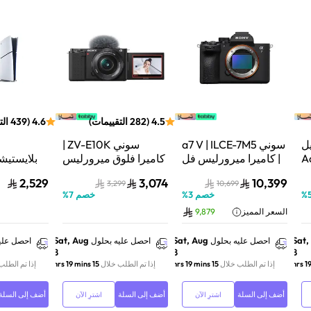
4.5
(
282
التقييمات
)
4.6
(
439
الت
ل
سوني a7 V | ILCE-7M5
سوني ZV-E10K |
Aqu
| كاميرا ميرورليس فل
كاميرا فلوق ميرورليس
 نظام
فريم | 33 ميجابكسل |
APS-C | 24.2
2,529
3,074
10,399
3,299
10,699
ف
جسم الكاميرا فقط |
ميجابكسل | كيت عدسة
%
خصم
3
%
خصم
7
%
أسود
باور زوم 16–50mm |
فائق السر
السعر المميز
9,879
أسود
تتبع ال
01Y
Sat, Aug
Sat, Aug
Sat,
احصل عليه بحلول
احصل عليه بحلول
احصل علي
8
8
8
إذا تم الطلب خلال
15 hrs 19 mins
إذا تم الطلب خلال
15 hrs 19 mins
إذا تم الطلب
أضف إلى السلة
أضف إلى السلة
أضف إلى السلة
اشترِ الآن
اشترِ الآن