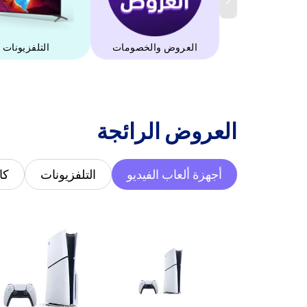
العروض والخصومات
التلفزيونات
‫العروض الرائجة‬
أجهزة ألعاب الفيديو
التلفزيونات
كا