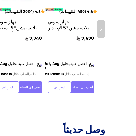
4.6
(
439
التقييمات
)
4.6
(
2934
التقييمات
)
جهاز سوني
جهاز سون
بلايستيشن®5 الإصدار
الرقمي | سعة 825
تيرابايت SSD | أداء
2,749
2,529
جيجابايت SSD | أداء
السرعة للألعاب | تت
فائق السرعة للألعاب |
الأشعة | أب
تتبع الأشعة | أبيض |
116A01Y
CFI-2116B01Y
 Aug
Sat, Aug
احصل عليه بحلول
احصل عليه بحلول
8
إذا تم الطلب خلال
15 hrs 19 mins
إذا تم الطلب خلال
15 hrs 19 mins
أضف إلى السلة
أضف إلى السلة
اشترِ الآن
اشترِ الآن
وصل حديثاً