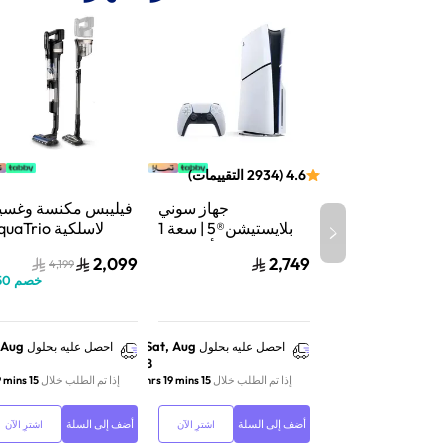
4.6
(
2934
التقييمات
)
جهاز سوني
فيليبس مكنسة وغسي
بلايستيشن®5 | سعة 1
لاسلكية aTrio
تيرابايت SSD | أداء فائق
سلسلة 9000 |
2,099
2,749
4,199
السرعة للألعاب | تتبع
شفط وغسيل | تنظي
خصم
50
الأشعة | أبيض | CFI-
عميق | XW9463/10
2116A01Y
 Aug
Sat, Aug
احصل عليه بحلول
احصل عليه بحلول
8
إذا تم الطلب خلال
15 hrs 19 mins
إذا تم الطلب خلال
15 hrs 19 mins
أضف إلى السلة
أضف إلى السلة
اشترِ الآن
اشترِ الآن