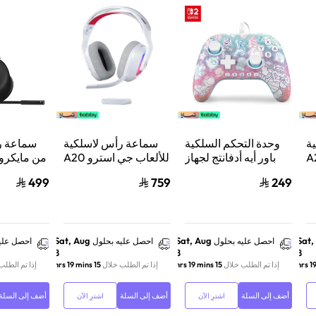
ة
وحدة التحكم السلكية
سماعة رأس لاسلكية
سماعة ر
استرو A20
باور أيه أدفانتج لجهاز
للألعاب جي استرو A20
من مايكر
من
ننتيندو سويتش 2 مملكة
X لايت سبيد، لبلاي
ب
499
759
249
لوجيتك، لبلايستيشن 5
الفطر
ستيشن 5 واكس بوكس
ش
وسويتش والكمبيوتر -
ود
أبيض
Sat, Aug
Sat, Aug
Sat,
احصل عليه بحلول
احصل عليه بحلول
احصل علي
8
8
8
إذا تم الطلب خلال
15 hrs 19 mins
إذا تم الطلب خلال
15 hrs 19 mins
إذا تم الطلب
أضف إلى السلة
أضف إلى السلة
أضف إلى السلة
اشترِ الآن
اشترِ الآن