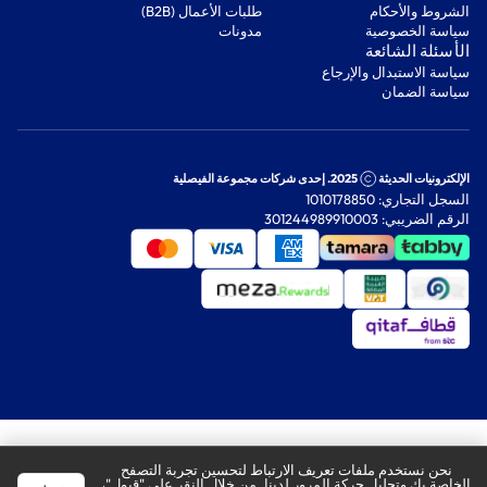
‫الشروط والأحكام‬
‫طلبات الأعمال (B2B)‬
‫سياسة الخصوصية‬
مدونات
‫الأسئلة الشائعة‬
‫سياسة الاستبدال والإرجاع‬
‫سياسة الضمان‬
الإلكترونيات الحديثة
2025. إحدى شركات مجموعة الفيصلية
السجل التجاري: 1010178850
الرقم الضريبي: 301244989910003
نحن نستخدم ملفات تعريف الارتباط لتحسين تجربة التصفح
الخاصة بك وتحليل حركة المرور لدينا. من خلال النقر على "قبول"،