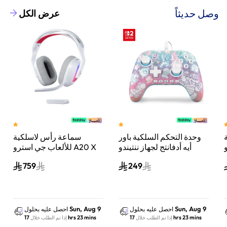
وصل حديثاً
عرض الكل
وحدة التحكم السلكية باور
سماعة رأس لاسلكية
A
أيه أدفانتج لجهاز ننتيندو
للألعاب جي استرو A20 X
سويتش 2 مملكة الفطر
لايت سبيد، لبلاي ستيشن 5
759
249
س
واكس بوكس وسويتش
والكمبيوتر - أبيض
Sun, Aug 9
Sun, Aug 9
احصل عليه بحلول
احصل عليه بحلول
17 hrs 23 mins
17 hrs 23 mins
إذا تم الطلب خلال
إذا تم الطلب خلال