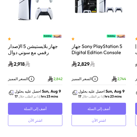
 سوني بلايستيشن®5 |
جهاز Sony PlayStation 5
جهاز بلايستيشن 5 الإصدار
اء
Digital Edition Console
رقمي مع سوني دوال
سعة 825 جيجابايت مع
سينس وحدة تحكم لاسلكية
2,918
2,829
-
وحدة تحكم إضافية
بلايستيشن 5 لؤلؤي لامع
DualSense Wireless
Controller لاسلكية – أبيض
ز
2,744
السعر المميز
2,842
السعر المميز
Sun, Aug 9
Sun, Aug 9
احصل عليه بحلول
احصل عليه بحلول
17 hrs 23 mins
17 hrs 23 mins
إذا تم الطلب خلال
إذا تم الطلب خلال
أضف إلى السلة
أضف إلى السلة
اشترِ الآن
اشترِ الآن