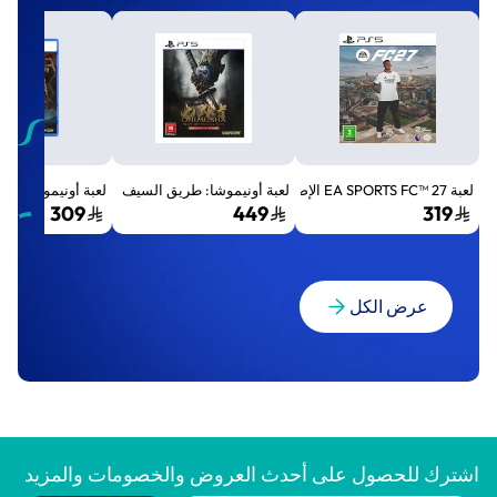
لعبة EA SPORTS FC™ 27 الإصدار القياسي لجهاز بلايستيشن 5 (PS5)
لعبة أونيموشا: طريق السيف الإصدار الفاخر المميز (Premium Deluxe Edition) - بلايستي
لعبة أونيموشا: طريق السيف إصد
309
449
319
عرض الكل
اشترك للحصول على أحدث العروض والخصومات والمزيد