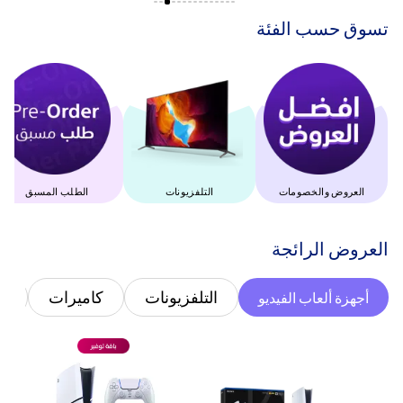
‫تسوق حسب الفئة‬
العروض والخصومات
التلفزيونات
الطلب المسبق
‫العروض الرائجة‬
التلفزيونات
كاميرات
غ
أجهزة ألعاب الفيديو