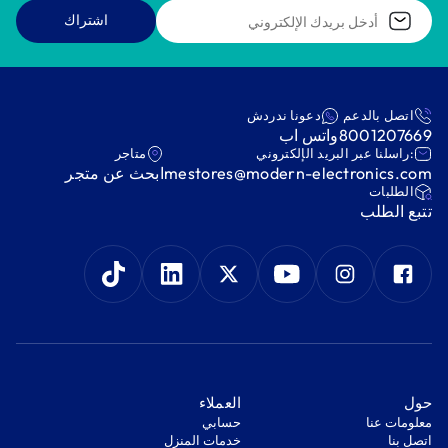
اشتراك
اتصل بالدعم
دعونا ندردش
8001207669
واتس اب
:راسلنا عبر البريد الإلكتروني
متاجر
mestores@modern-electronics.com
ابحث عن متجر
‫الطلبات‬
‫تتبع الطلب‬
‫حول‬
‫العملاء‬
معلومات عنا
‫حسابي‬
اتصل بنا
‫خدمات المنزل‬