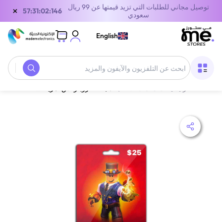
توصيل مجاني للطلبات التي تزيد قيمتها عن 99 ريال
×
56:31:02:146
سعودي
English
الصفحة الرئيسية
/
معدات الألعاب
/
بطاقة روبلوكس أمريكا 25 دولار أمريكي ألوان متعددة