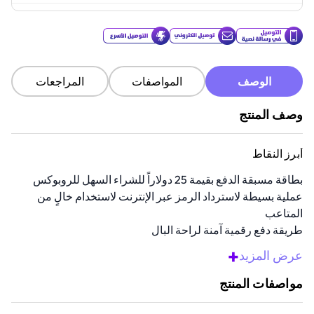
الوصف
المواصفات
المراجعات
وصف المنتج
أبرز النقاط
بطاقة مسبقة الدفع بقيمة 25 دولاراً للشراء السهل للروبوكس
عملية بسيطة لاسترداد الرمز عبر الإنترنت لاستخدام خالٍ من
المتاعب
طريقة دفع رقمية آمنة لراحة البال
يسمح بالتخصيص الفوري للأفاتار مع العناصر الجديدة
+
عرض المزيد
تمكن الانضمام إلى المجموعات والدردشة مع الأصدقاء
مواصفات المنتج
نظرة عامة
استعد للارتقاء بمغامراتك في روبلوكس مع بطاقة ألعاب روبلوكس مسبقة