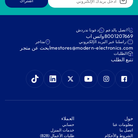
اشتراك
اتصل بالدعم
دعونا ندردش
8001207669
واتس اب
:راسلنا عبر البريد الإلكتروني
متاجر
mestores@modern-electronics.com
ابحث عن متجر
‫الطلبات‬
‫تتبع الطلب‬
‫حول‬
‫العملاء‬
معلومات عنا
‫حسابي‬
اتصل بنا
‫خدمات المنزل‬
‫الشروط والأحكام‬
‫طلبات الأعمال (B2B)‬