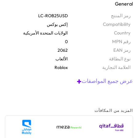
General
الدفع هذه. رائعة لشراء روبوكس وأشياء رائعة داخل اللعبة، مما يساعدك
على تخصيص رمزك الشخصي والاستمتاع أكثر أثناء اللعب. تُعد البطاقة
رمز المنتج
LC-ROB25USD
طريقة سهلة وآمنة للإضافة إلى تجربة روبلوكس الخاصة بك، مما يمنحك
Compatibility
إكس بوكس
الكثير من الطرق للإبداع. إن استرداد الرمز الخاص بك عبر الإنترنت أمر
Country
الولايات المتحدة الأمريكية
سهل للغاية، وستتمكن من بناء شخصيتك ومجموعاتك في وقت قصير.
رقم MPN
0
رمز EAN
2062
نوع البطاقة
الألعاب
‫العلامة التجارية
Roblox
+
عرض جميع المواصفات
المزيد من المكافآت