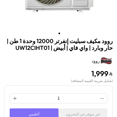
روود مكيف سبليت إنفرتر 12000 وحدة 1 طن |
حار وبارد | واي فاي | أبيض | UW12CIHT01
روود
1,999
(
شامل ضريبة القيمة المضافة
)
غير متوفر في المخزون
أعلمني