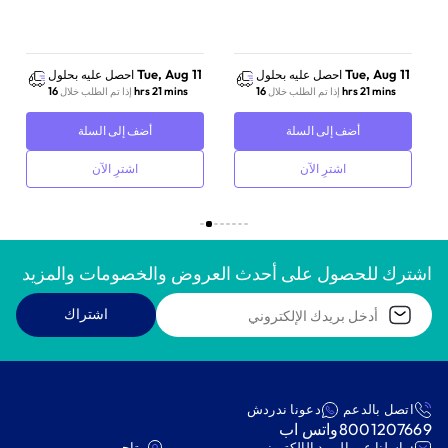
Tue, Aug 11
Tue, Aug 11
احصل عليه بحلول
احصل عليه بحلول
16 hrs 21 mins
16 hrs 21 mins
إذا تم الطلب خلال
إذا تم الطلب خلال
أضف إلى السلة
أضف إلى السلة
اشترِ الآن
اشترِ الآن
اشترك للحصول على أحدث العروض والخصومات والمزيد
اشتراك
اتصل بالدعم
دعونا ندردش
8001207669
واتس اب
:راسلنا عبر البريد الإلكتروني
متاجر