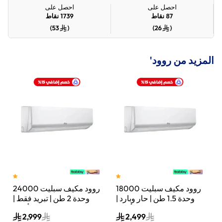
احصل على
احصل على
87
نقاط
1739
نقاط
)
53
(
)
26
(
المزيد من روود'
18
روود مكيف سبليت 18000
روود مكيف سبليت 24000
|
وحدة 1.5 طن | حار وبارد |
وحدة 2 طن | تبريد فقط |
واي فاي | أبيض |
واي فاي | أبيض |
2,999
2,499
UW24CRCT01
UW18CRHT00