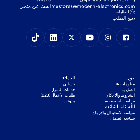
mestores@modern-electronics.com
ابحث عن متجر
‫الطلبات‬
‫تتبع الطلب‬
‫حول‬
‫العملاء‬
معلومات عنا
‫حسابي‬
اتصل بنا
‫خدمات المنزل‬
‫الشروط والأحكام‬
‫طلبات الأعمال (B2B)‬
‫سياسة الخصوصية‬
مدونات
‫الأسئلة الشائعة‬
‫سياسة الاستبدال والإرجاع‬
‫سياسة الضمان‬