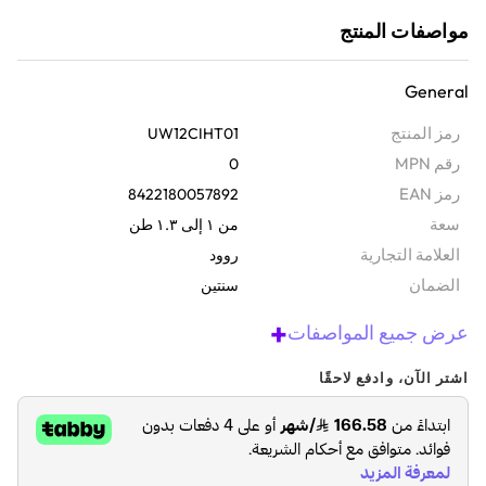
مواصفات المنتج
General
رمز المنتج
UW12CIHT01
رقم MPN
0
رمز EAN
8422180057892
سعة
من ١ إلى ١.٣ طن
‫العلامة التجارية
روود
الضمان‬
سنتين
+
عرض جميع المواصفات
اشتر الآن، وادفع لاحقًا