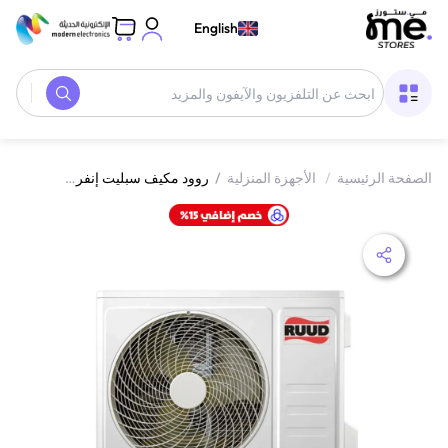
English
الصفحة الرئيسية
/
الأجهزة المنزلية
/
روود مكيف سبليت إنفرتر 12000 وحدة 1 طن | حار وبارد | واي فاي | أبيض | UW12CIHT01