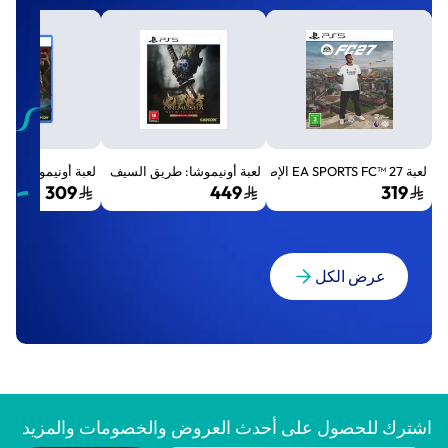
لعبة EA SPORTS FC™ 27 الإصدار القياسي لجهاز بلايستيشن 5 (PS5)
لعبة أونيموشا: طريق السيف الإصدار الفاخر المميز (Premium Deluxe Edition) - بلايستي
لعبة أونيموشا: طريق السيف إصد
309
449
319
عرض الكل
اشترك للحصول على أحدث العروض والخصومات والمزيد