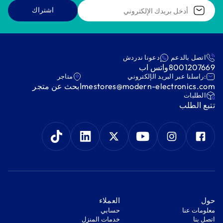
اشتراك
اتصل بالدعم
دعونا ندردش
8001207669
واتس اب
:راسلنا عبر البريد الإلكتروني
متاجر
mestores@modern-electronics.com
ابحث عن متجر
‫الطلبات‬
‫تتبع الطلب‬
‫حول‬
‫العملاء‬
معلومات عنا
‫حسابي‬
اتصل بنا
‫خدمات المنزل‬