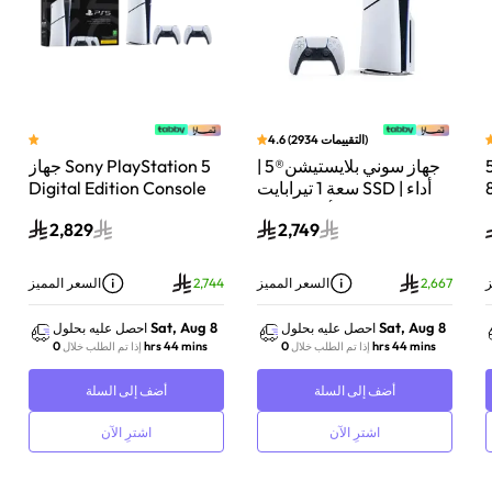
)
التقييمات
2934
(
4.6
ني بلايستيشن®5
جهاز سوني بلايستيشن®5 |
جهاز Sony PlayStation 5
ة 825
سعة 1 تيرابايت SSD | أداء
Digital Edition Console
ئق
فائق السرعة للألعاب | تتبع
سعة 825 جيجابايت مع
2,829
2,749
الأشعة | أبيض | CFI-
وحدة تحكم إضافية
-
2116A01Y
DualSense Wireless
Controller لاسلكية – أبيض
ز
2,667
السعر المميز
2,744
السعر المميز
Sat, Aug 8
Sat, Aug 8
احصل عليه بحلول
احصل عليه بحلول
0 hrs 44 mins
0 hrs 44 mins
إذا تم الطلب خلال
إذا تم الطلب خلال
أضف إلى السلة
أضف إلى السلة
اشترِ الآن
اشترِ الآن