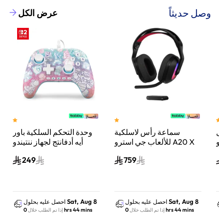
وصل حديثاً
عرض الكل
سماعة رأس لاسلكية
وحدة التحكم السلكية باور
و
للألعاب جي استرو A20 X
أيه أدفانتج لجهاز ننتيندو
ة
لايت سبيد من لوجيتك،
سويتش 2 مملكة الفطر
249
759
لبلايستيشن 5 واكس بوكس
وسويتش والكمبيوتر أسود
Sat, Aug 8
Sat, Aug 8
احصل عليه بحلول
احصل عليه بحلول
0 hrs 44 mins
0 hrs 44 mins
إذا تم الطلب خلال
إذا تم الطلب خلال