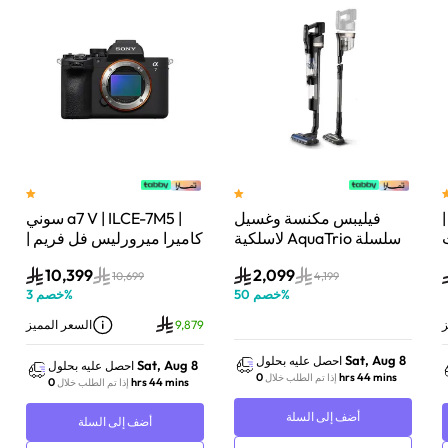
فيليبس مكنسة وغسيل
سوني a7 V | ILCE-7M5 |
لاسلكية AquaTrio سلسلة
كاميرا ميرورليس فل فريم |
9000 | نظام شفط وغسيل
33 ميجابكسل | جسم
10,399
2,099
| تنظيف عميق |
الكاميرا فقط | أسود
10,699
4,199
%
خصم
50
%
خصم
3
XW9463/10
9,879
السعر المميز
8
Sat, Aug 8
احصل عليه بحلول
Sat, Aug 8
احصل عليه بحلول
0 hrs 44 mins
إذا تم الطلب خلال
0 hrs 44 mins
إذا تم الطلب خلال
أضف إلى السلة
أضف إلى السلة