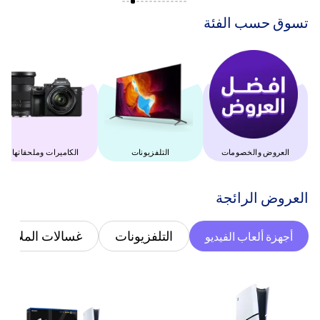
‫تسوق حسب الفئة‬
العروض والخصومات
التلفزيونات
‫الكاميرات وملحقاتها‬
‫العروض الرائجة‬
التلفزيونات
غسالات الملابس
أجهزة ألعاب الفيديو