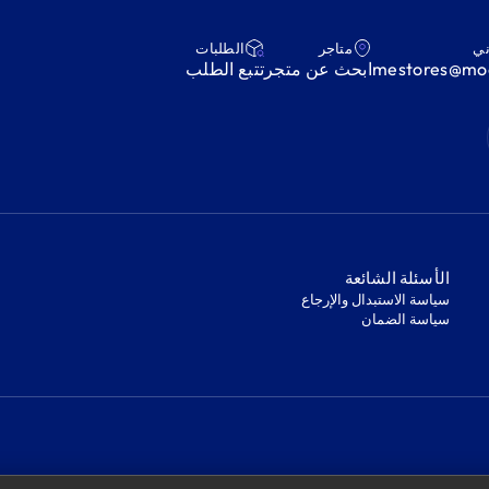
ني
متاجر
‫الطلبات‬
mestores@mod
ابحث عن متجر
‫تتبع الطلب‬
‫الأسئلة الشائعة‬
‫سياسة الاستبدال والإرجاع‬
‫سياسة الضمان‬