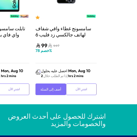
تقييمات
1531
(
4.5
سونج جالاكسي A56 5G،
سامسونج غطاء واقي شفاف
تابلت سامسو
ذاكرة 8 جيجابايت / 128
لهاتف جالكسي زد فليب 6
ايت – رمادي رائع
وذ
99
1,199
449
1,549
%
خصم
23
%
خصم
78
Mon, Aug 10
Mon, Aug 10
احصل عليه بحلول
احصل عليه بحلول
2
إذا تم الطلب خلال
2 hrs 2 mins
إذا تم الطلب خلال
2 hrs 2 mins
إ
أضف إلى السلة
أضف إلى السلة
اشترِ الآن
اشترِ الآن
اشترك للحصول على أحدث العروض
والخصومات والمزيد