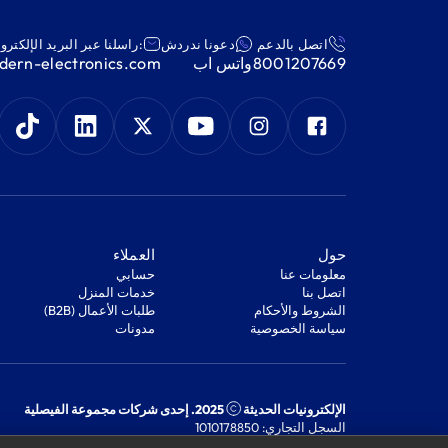
اتصل بالدعم
دعونا ندردش
:راسلنا عبر البريد الإلكترو
8001207669
واتس اب
ern-electronics.com
‫حول‬
‫العملاء‬
معلومات عنا
‫حسابي‬
اتصل بنا
‫خدمات المنزل‬
‫الشروط والأحكام‬
‫طلبات الأعمال (B2B)‬
‫سياسة الخصوصية‬
مدونات
الإلكترونيات الحديثة
2025. إحدى شركات مجموعة الفيصلية
السجل التجاري: 1010178850
الرقم الضريبي: 301244989910003