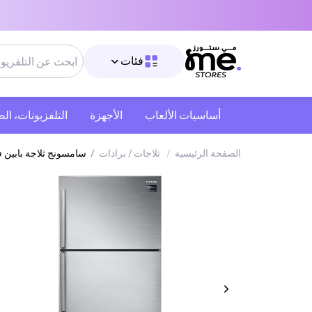
فئات
أساسيات الألعاب
الأجهزة
التلفزيونات، ال
الصفحة الرئيسية
/
ثلاجات / برادات
/
سامسونج ثلاجة بابين فريزر علوي | 18.6 قدم مكعب (528 لتر) | ling Plus