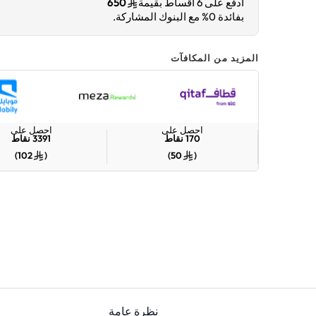
ادفع على 6 أقساط بقيمة
650
بفائدة 0% مع البنوك المشاركة.
المزيد من المكافآت
احصل على
احصل على
170
نقاط
3391
نقاط
)
102
(
)
50
(
نظرة عامة