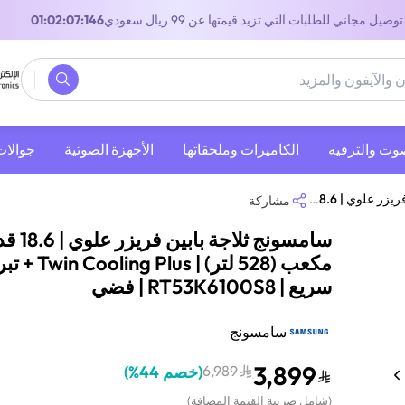
توصيل مجاني للطلبات التي تزيد قيمتها عن 99 ريال سعودي
00:02:07:146
صوت والترفيه
‫الكاميرات وملحقاتها‬
الأجهزة الصوتية
جوالات
Twin Coo + تبريد سريع | RT53K6100S8 | فضي
مشاركة
سامسونج ثلاجة بابين فر
مكعب (528 لتر) | ooling Plus
سريع | RT53K6100S8 | فضي
سامسونج
3,899
6,989
(
خصم 44%
)
(
شامل ضريبة القيمة المضافة
)