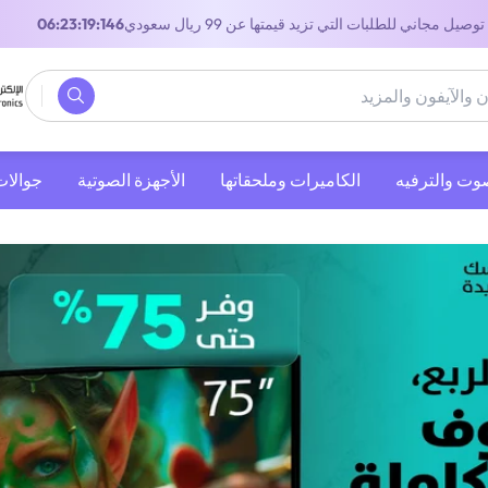
توصيل مجاني للطلبات التي تزيد قيمتها عن 99 ريال سعودي
05:23:19:146
صوت والترفيه
‫الكاميرات وملحقاتها‬
الأجهزة الصوتية
جوالات