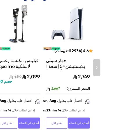
4.6
(
2934
التقييمات
)
جهاز سوني
فيليبس مكنسة وغسي
بلايستيشن®5 | سعة 1
لاسلكية aTrio
تيرابايت SSD | أداء فائق
سلسلة 9000 |
2,099
2,749
4,199
السرعة للألعاب | تتبع
شفط وغسيل | تنظي
خصم
50
الأشعة | أبيض | CFI-
عميق | XW9463/10
السعر المميز
2,667
2116A01Y
 Aug
Sun, Aug
احصل عليه بحلول
احصل عليه بحلول
9
إذا تم الطلب خلال
14 hrs 23 mins
إذا تم الطلب خلال
14 hrs 23 mins
أضف إلى السلة
أضف إلى السلة
اشترِ الآن
اشترِ الآن