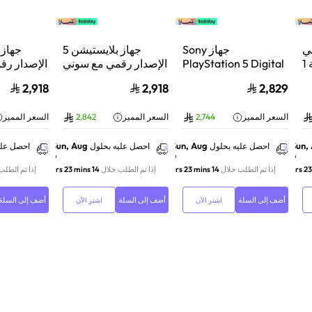
ي
جهاز Sony
جهاز بلايستيشن 5
بلايستيشن®5 | سعة 1
PlayStation 5 Digital
الإصدار رقمي مع سوني
الإصدار رق
 فائق
Edition Console سعة
دوال سينس وحدة تحكم
دوال سينس
2,918
2,918
2,829
بع
825 جيجابايت مع وحدة
لاسلكية بلايستيشن 5
يض | CFI-
تحكم إضافية
لؤلؤي لامع
السعر المميز
2,744
السعر المميز
2,842
السعر المميز
DualSense Wireless
2
Controller لاسلكية –
أبيض
Sun, Aug
Sun, Aug
Sun,
احصل عليه بحلول
احصل عليه بحلول
احصل علي
9
9
9
إذا تم الطلب خلال
14 hrs 23 mins
إذا تم الطلب خلال
14 hrs 23 mins
إذا تم الطلب
أضف إلى السلة
أضف إلى السلة
أضف إلى السلة
اشترِ الآن
اشترِ الآن