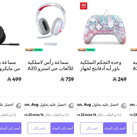
ة
وحدة التحكم السلكية
سماعة رأس لاسلكية
سماعة ر
استرو A20
باور أيه أدفانتج لجهاز
للألعاب جي استرو A20
من مايكر
من
ننتيندو سويتش 2 مملكة
X لايت سبيد، لبلاي
ب
499
759
249
لوجيتك، لبلايستيشن 5
الفطر
ستيشن 5 واكس بوكس
ش
وسويتش والكمبيوتر -
ود
أبيض
Sun, Aug
Sun, Aug
Sun,
احصل عليه بحلول
احصل عليه بحلول
احصل علي
9
9
9
إذا تم الطلب خلال
14 hrs 23 mins
إذا تم الطلب خلال
14 hrs 23 mins
إذا تم الطلب
أضف إلى السلة
أضف إلى السلة
أضف إلى السلة
اشترِ الآن
اشترِ الآن