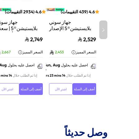
4.6
(
439
التقييمات
)
4.6
(
2934
التقييمات
)
جهاز سوني
جهاز سون
بلايستيشن®5 الإصدار
الرقمي | سعة 825
تيرابايت SSD | أداء
2,749
2,529
جيجابايت SSD | أداء
السرعة للألعاب | تت
فائق السرعة للألعاب |
الأشعة | أب
السعر المميز
2,453
السعر المميز
2,667
تتبع الأشعة | أبيض |
116A01Y
CFI-2116B01Y
 Aug
Sun, Aug
احصل عليه بحلول
احصل عليه بحلول
9
إذا تم الطلب خلال
14 hrs 23 mins
إذا تم الطلب خلال
14 hrs 23 mins
أضف إلى السلة
أضف إلى السلة
اشترِ الآن
اشترِ الآن
وصل حديثاً