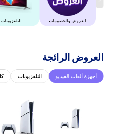
العروض والخصومات
التلفزيونات
‫العروض الرائجة‬
أجهزة ألعاب الفيديو
التلفزيونات
كا