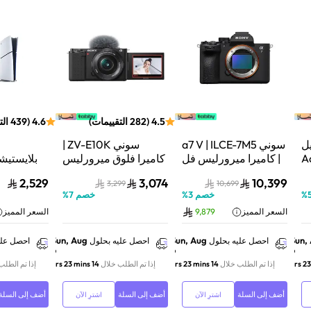
4.5
(
282
التقييمات
)
4.6
(
439
الت
ل
سوني a7 V | ILCE-7M5
سوني ZV-E10K |
Aqu
| كاميرا ميرورليس فل
كاميرا فلوق ميرورليس
 نظام
فريم | 33 ميجابكسل |
APS-C | 24.2
2,529
3,074
10,399
3,299
10,699
ف
جسم الكاميرا فقط |
ميجابكسل | كيت عدسة
%
خصم
3
%
خصم
7
%
أسود
باور زوم 16–50mm |
فائق السر
السعر المميز
9,879
السعر المميز
أسود
تتبع ال
01Y
Sun, Aug
Sun, Aug
Sun,
احصل عليه بحلول
احصل عليه بحلول
احصل علي
9
9
9
إذا تم الطلب خلال
14 hrs 23 mins
إذا تم الطلب خلال
14 hrs 23 mins
إذا تم الطلب
أضف إلى السلة
أضف إلى السلة
أضف إلى السلة
اشترِ الآن
اشترِ الآن