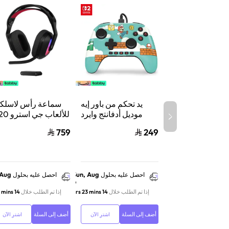
يد تحكم من باور إيه
سماعة رأس لاسلكي
موديل أدفانتج وايرد
للألعاب جي 
لنينتندو سويتش 2،
X لايت سبيد 
759
249
سلكي، بتقنية هول
إيفكت وأزرار قابلة
واكس بوكس وسويت
للبرمجة ومنفذ سماعة،
والكمبيوتر أس
بتصميم ماريو تايم
 Aug
Sun, Aug
احصل عليه بحلول
احصل عليه بحلول
9
إذا تم الطلب خلال
14 hrs 23 mins
إذا تم الطلب خلال
14 hrs 23 mins
أضف إلى السلة
أضف إلى السلة
اشترِ الآن
اشترِ الآن