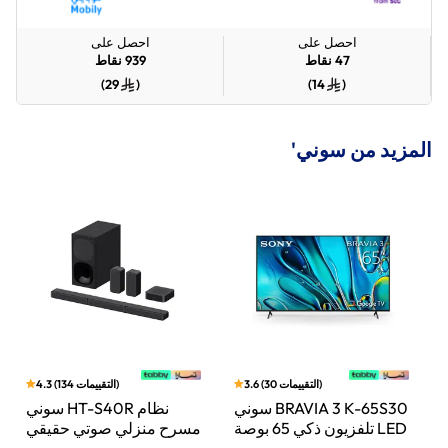
احصل على
احصل على
47
نقاط
939
نقاط
)
29
(
)
14
(
المزيد من سوني'
)
التقييمات
30
(
3.6
)
التقييمات
134
(
4.3
بار
سوني BRAVIA 3 K-65S30
سوني HT-S40R نظام
اط،
تلفزيون ذكي 65 بوصة LED
مسرح منزلي صوتي حقيقي
Do
بدقة 4K مع Dolby Vision
5.1 قناة مع تقنية دولبي