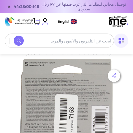
توصيل مجاني للطلبات التي تزيد قيمتها عن 99 ريال
×
44:28:00:148
سعودي
English
الصفحة الرئيسية
/
معدات الألعاب
/
ملحقات الالعاب
/
سوني SDXC UHS-II M Series | SF-M256 | 256 جيجابايت | سرعة قراءة 277MB/s | سرعة كتابة 150MB/s | أسود