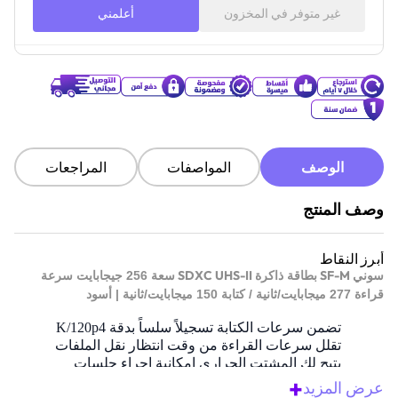
غير متوفر في المخزون
أعلمني
الوصف
المواصفات
المراجعات
وصف المنتج
أبرز النقاط
SDXC UHS-II
SF-M
سوني
بطاقة ذاكرة
سعة 256 جيجابايت سرعة
قراءة 277 ميجابايت/ثانية / كتابة 150 ميجابايت/ثانية | أسود
تضمن سرعات الكتابة تسجيلاً سلساً بدقة 4
K/120p
تقلل سرعات القراءة من وقت انتظار نقل الملفات
يتيح لك المشتت الحراري إمكانية إجراء جلسات
+
تسجيل فيديو عالية الدقة لفترة طويلة
عرض المزيد