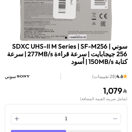
سوني SDXC UHS-II M Series | SF-M256 |
256 جيجابايت | سرعة قراءة 277MB/s | سرعة
كتابة 150MB/s | أسود
4.6
(
28
تقييمات
)
سوني
1,079
(
شامل ضريبة القيمة المضافة
)