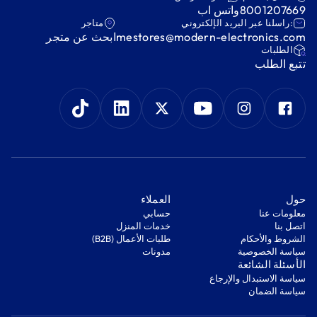
8001207669
واتس اب
:راسلنا عبر البريد الإلكتروني
متاجر
mestores@modern-electronics.com
ابحث عن متجر
‫الطلبات‬
‫تتبع الطلب‬
‫حول‬
‫العملاء‬
معلومات عنا
‫حسابي‬
اتصل بنا
‫خدمات المنزل‬
‫الشروط والأحكام‬
‫طلبات الأعمال (B2B)‬
‫سياسة الخصوصية‬
مدونات
‫الأسئلة الشائعة‬
‫سياسة الاستبدال والإرجاع‬
‫سياسة الضمان‬