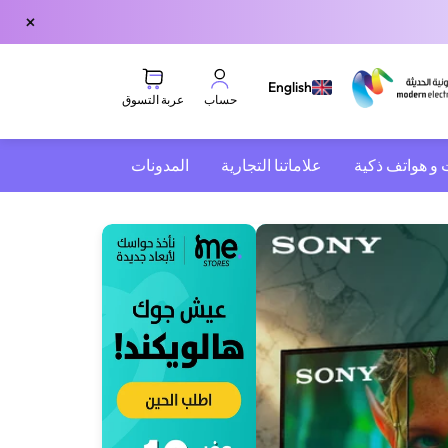
×
English
عربة التسوق
حساب
 و هواتف ذكية
علاماتنا التجارية
المدونات