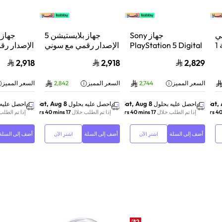
ي
جهاز Sony
جهاز بلايستيشن 5
بلايستيشن®5 | سعة 1
PlayStation 5 Digital
الإصدار رقمي مع سوني
الإصدار رق
 فائق
Edition Console سعة
دوال سينس وحدة تحكم
دوال سينس
2,918
2,918
2,829
بع
825 جيجابايت مع وحدة
لاسلكية بلايستيشن 5
يض | CFI-
تحكم إضافية
لؤلؤي لامع
السعر المميز
2,744
السعر المميز
2,842
السعر المميز
DualSense Wireless
2
Controller لاسلكية –
أبيض
Sat, Aug 8
Sat, Aug 8
Sat,
احصل عليه بحلول
احصل عليه بحلول
احصل عليه 
إذا تم الطلب خلال
17 hrs 40 mins
إذا تم الطلب خلال
17 hrs 40 mins
إذا تم الطلب
أضف إلى السلة
أضف إلى السلة
أضف إلى السلة
اشترِ الآن
اشترِ الآن