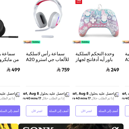
ة
وحدة التحكم السلكية
سماعة رأس لاسلكية
سماعة ر
استرو A20
باور أيه أدفانتج لجهاز
للألعاب جي استرو A20
من مايكر
من
ننتيندو سويتش 2 مملكة
X لايت سبيد، لبلاي
ب
499
759
249
لوجيتك، لبلايستيشن 5
الفطر
ستيشن 5 واكس بوكس
ش
وسويتش والكمبيوتر -
ود
أبيض
Sat, Aug 8
Sat, Aug 8
Sat,
احصل عليه بحلول
احصل عليه بحلول
احصل عليه 
إذا تم الطلب خلال
17 hrs 40 mins
إذا تم الطلب خلال
17 hrs 40 mins
إذا تم الطلب
أضف إلى السلة
أضف إلى السلة
أضف إلى السلة
اشترِ الآن
اشترِ الآن