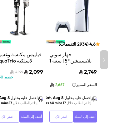
4.6
(
2934
التقييمات
)
جهاز سوني
فيليبس مكنسة وغسي
بلايستيشن®5 | سعة 1
لاسلكية aTrio
تيرابايت SSD | أداء فائق
سلسلة 9000 |
2,099
2,749
4,199
السرعة للألعاب | تتبع
شفط وغسيل | تنظي
خصم
50
الأشعة | أبيض | CFI-
عميق | XW9463/10
السعر المميز
2,667
2116A01Y
 Aug 8
Sat, Aug 8
احصل عليه بحلول
احصل عليه بحلول
إذا تم الطلب خلال
17 hrs 40 mins
إذا تم الطلب خلال
17 hrs 40 mins
أضف إلى السلة
أضف إلى السلة
اشترِ الآن
اشترِ الآن