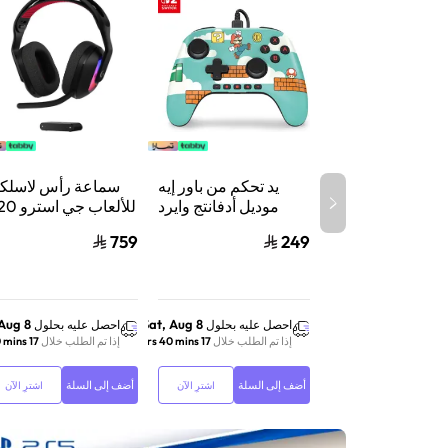
يد تحكم من باور إيه
سماعة رأس لاسلكي
موديل أدفانتج وايرد
للألعاب جي 
لنينتندو سويتش 2،
X لايت سبيد 
759
249
سلكي، بتقنية هول
إيفكت وأزرار قابلة
واكس بوكس وسويت
للبرمجة ومنفذ سماعة،
والكمبيوتر أس
بتصميم ماريو تايم
 Aug 8
Sat, Aug 8
احصل عليه بحلول
احصل عليه بحلول
إذا تم الطلب خلال
17 hrs 40 mins
إذا تم الطلب خلال
17 hrs 40 mins
أضف إلى السلة
أضف إلى السلة
اشترِ الآن
اشترِ الآن