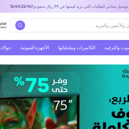
توصيل مجاني للطلبات التي تزيد قيمتها عن 99 ريال سعودي
11:40:22:147
صوت والترفيه
‫الكاميرات وملحقاتها‬
الأجهزة الصوتية
جوالات