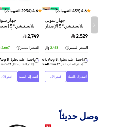
4.6
(
439
التقييمات
)
4.6
(
2934
التقييمات
)
جهاز سوني
جهاز سون
بلايستيشن®5 الإصدار
الرقمي | سعة 825
تيرابايت SSD | أداء
2,749
2,529
جيجابايت SSD | أداء
السرعة للألعاب | تت
فائق السرعة للألعاب |
الأشعة | أب
السعر المميز
2,453
السعر المميز
2,667
تتبع الأشعة | أبيض |
116A01Y
CFI-2116B01Y
 Aug 8
Sat, Aug 8
احصل عليه بحلول
احصل عليه بحلول
إذا تم الطلب خلال
17 hrs 40 mins
إذا تم الطلب خلال
17 hrs 40 mins
أضف إلى السلة
أضف إلى السلة
اشترِ الآن
اشترِ الآن
وصل حديثاً