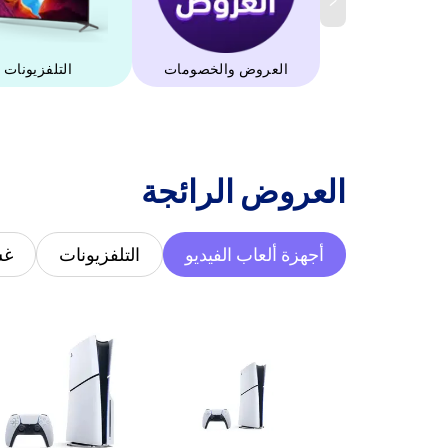
العروض والخصومات
التلفزيونات
‫العروض الرائجة‬
أجهزة ألعاب الفيديو
التلفزيونات
غس