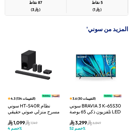
5
نقاط
87
نقاط
)
3
(
)
1
(
المزيد من سوني'
)
التقييمات
30
(
3.6
)
التقييمات
134
(
4.3
بار
سوني BRAVIA 3 K-65S30
سوني HT-S40R نظام
اط،
تلفزيون ذكي 65 بوصة LED
مسرح منزلي صوتي حقيقي
Do
بدقة 4K مع Dolby Vision
5.1 قناة مع تقنية دولبي
1,099
3,299
وت
ونظام Google TV
أسود
1,149
6,849
%
خصم
52
%
خصم
4