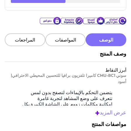
الوصف
المواصفات
المراجعات
وصف المنتج
أبرز النقاط
|
CMU-BC1
سوني
كاميرا تلفزيون برافيا للتحسين المحيطي الاحترافي
أسود
يتضمن التحكم بالإيماءات لتصفح بدون لمس
تتعرف على وضع المشاهد لتجربة غامرة
إمكانية مكالمات زووم على الشاشة الكبيرة بكل
سهولة
+
عرض المزيد
غطاء مدمج يضمن الخصوصية عند الحاجة
ضبط جودة الصوت والصورة تلقائياً
مواصفات المنتج