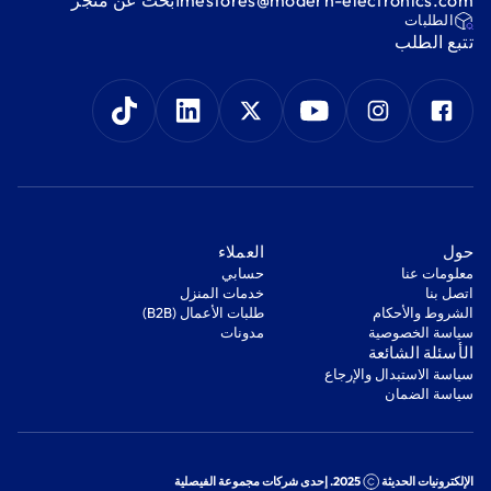
‫الطلبات‬
‫تتبع الطلب‬
‫حول‬
‫العملاء‬
معلومات عنا
‫حسابي‬
اتصل بنا
‫خدمات المنزل‬
‫الشروط والأحكام‬
‫طلبات الأعمال (B2B)‬
‫سياسة الخصوصية‬
مدونات
‫الأسئلة الشائعة‬
‫سياسة الاستبدال والإرجاع‬
‫سياسة الضمان‬
الإلكترونيات الحديثة
2025. إحدى شركات مجموعة الفيصلية