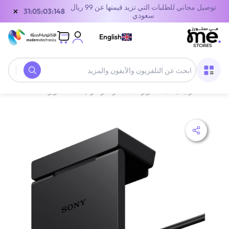
توصيل مجاني للطلبات التي تزيد قيمتها عن 99 ريال
×
31:05:03:148
سعودي
English
الصفحة الرئيسية
/
التلفزيونات، الصوت والترفيه
/
‫التلفزيونات والإكسسوارات‬