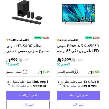
)
التقييمات
30
(
3.6
)
التقييمات
134
(
4.3
بار
سوني BRAVIA 3 K-65S30
سوني HT-S40R نظام
اط،
تلفزيون ذكي 65 بوصة LED
مسرح منزلي صوتي حقيقي
Do
بدقة 4K مع Dolby Vision
5.1 قناة مع تقنية دولبي
999
2,999
وت
ونظام Google TV
أسود
1,149
4,699
1
%
خصم
36
%
خصم
13
ز
3,059
السعر المميز
1,034
السعر المميز
Sat, Aug 8
Sat, Aug 8
احصل عليه بحلول
احصل عليه بحلول
14 hrs 16 mins
14 hrs 16 mins
إذا تم الطلب خلال
إذا تم الطلب خلال
أضف إلى السلة
أضف إلى السلة
اشترِ الآن
اشترِ الآن