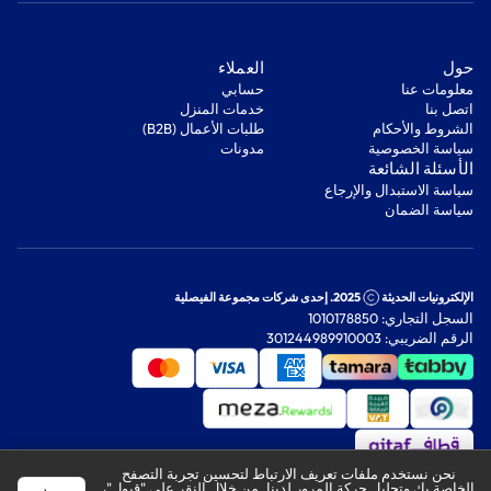
‫حول‬
‫العملاء‬
معلومات عنا
‫حسابي‬
اتصل بنا
‫خدمات المنزل‬
‫الشروط والأحكام‬
‫طلبات الأعمال (B2B)‬
‫سياسة الخصوصية‬
مدونات
‫الأسئلة الشائعة‬
‫سياسة الاستبدال والإرجاع‬
‫سياسة الضمان‬
الإلكترونيات الحديثة
2025. إحدى شركات مجموعة الفيصلية
السجل التجاري: 1010178850
الرقم الضريبي: 301244989910003
نحن نستخدم ملفات تعريف الارتباط لتحسين تجربة التصفح
الخاصة بك وتحليل حركة المرور لدينا. من خلال النقر على "قبول"،