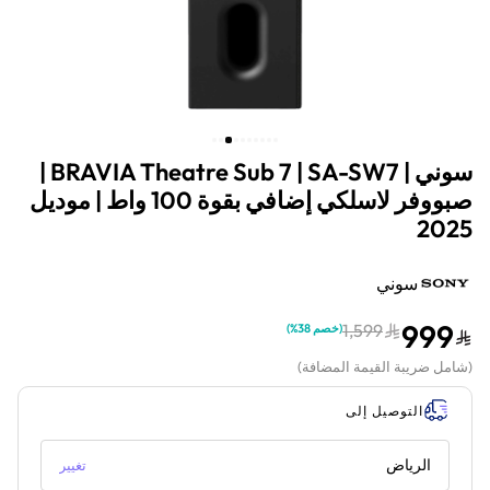
سوني | BRAVIA Theatre Sub 7 | SA-SW7 |
صبووفر لاسلكي إضافي بقوة 100 واط | موديل
2025
سوني
999
1,599
(
خصم 38%
)
(
شامل ضريبة القيمة المضافة
)
التوصيل إلى
الرياض
تغيير