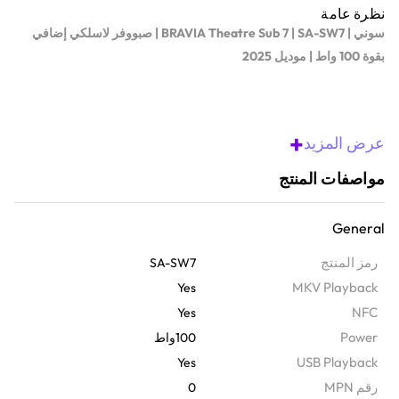
نظرة عامة
| BRAVIA Theatre Sub 7 | SA-SW7 |
سوني
صبووفر
لاسلكي
إضافي
2025
|
100
بقوة
واط
موديل
100
إجمالي
خرج
القدرة
واط
+
عرض المزيد
مواصفات المنتج
Separated Notch Edge
130
مضخم
صوت
بقياس
مم
مع
تقنية
يُقدّم
صوتًا
جهيرًا
قويًا
وخاليًا
من
التشويش
General
تصميم
ذو
اتجاهين
يوفر
مرونة
اختيار
الموضع
رمز المنتج
SA-SW7
100
يعزز
صبووفر
لاسلكي
إضافي
بقوة
واط
الصوت
لديك
بصوت
جهير
قوي
MKV Playback
Yes
.
وخالٍ
من
التشويش
NFC
Yes
Power
100واط
130
100
واط
من
صوت
الجهير
العميق
من
مضخم
صوت
بقياس
مم
ومشع
USB Playback
Yes
.
سلبي،
مما
يضيف
تأثيرًا
لكل
إيقاع
رقم MPN
0