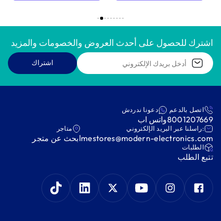
اشترك للحصول على أحدث العروض والخصومات والمزيد
اشتراك
اتصل بالدعم
دعونا ندردش
8001207669
واتس اب
:راسلنا عبر البريد الإلكتروني
متاجر
mestores@modern-electronics.com
ابحث عن متجر
‫الطلبات‬
‫تتبع الطلب‬