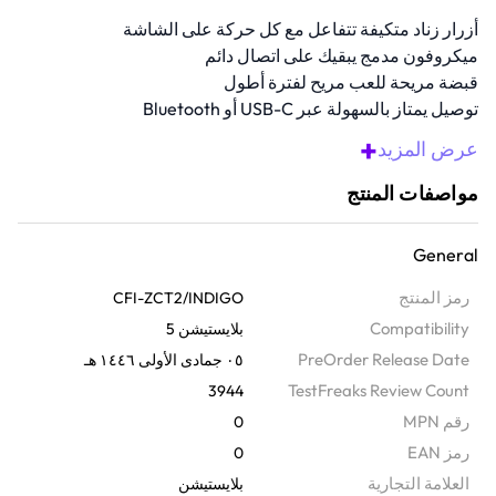
أزرار زناد متكيفة تتفاعل مع كل حركة على الشاشة
ميكروفون مدمج يبقيك على اتصال دائم
قبضة مريحة للعب مريح لفترة أطول
توصيل يمتاز بالسهولة عبر USB-C أو Bluetooth
ردود الفعل اللمسية لتحسين طريقة اللعب
+
عرض المزيد
مواصفات المنتج
General
رمز المنتج
CFI-ZCT2/INDIGO
Compatibility
بلايستيشن 5
PreOrder Release Date
٠٥ جمادى الأولى ١٤٤٦ هـ
TestFreaks Review Count
3944
رقم MPN
0
رمز EAN
0
‫العلامة التجارية
بلايستيشن