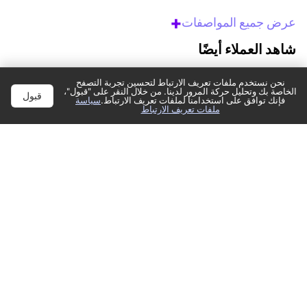
+
عرض جميع المواصفات
شاهد العملاء أيضًا
نحن نستخدم ملفات تعريف الارتباط لتحسين تجربة التصفح
الخاصة بك وتحليل حركة المرور لدينا. من خلال النقر على "قبول"،
قبول
فإنك توافق على استخدامنا لملفات تعريف الارتباط.
سياسة
ملفات تعريف الارتباط
)
التقييمات
3921
(
4.3
وحدة تحكم سوني
وحدة تحكم سوني
كم بلايستيشن 5
DualSense® اللاسلكية –
DualSense® اللاسلكية –
أسود
أحمر
369
369