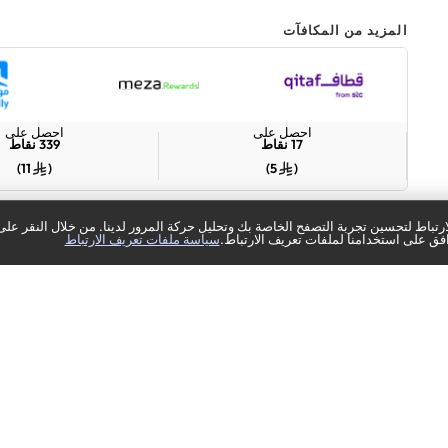
المزيد من المكافآت
احصل على
احصل على
17
نقاط
339
نقاط
)
11
(
)
5
(
غالبًا ما يتم شراؤها معًا
تباط لتحسين تجربة التصفح الخاصة بك وتحليل حركة المرور لدينا. من خلال النقر على
فق على استخدامنا لملفات تعريف الارتباط.
سياسة ملفات تعريف الارتباط
+
وحدة تحكم سوني
وحدة تحكم سو
DualSense® اللاسلكية –
DualSense® اللاسل