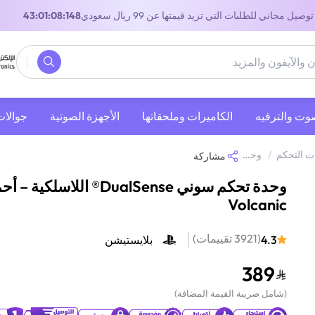
توصيل مجاني للطلبات التي تزيد قيمتها عن 99 ريال سعودي
42:01:08:148
صوت والترفيه
‫الكاميرات وملحقاتها‬
الأجهزة الصوتية
جوالات
ت التحكم
/
وحدة تحكم بلايستيشن
/
وحدة تحكم سوني DualSense® اللاسلكية – أحمر Volcanic
مشاركة
وحدة تحكم سوني DualSense® اللاسلكية –
Volcanic
(
3921
تقييمات
)
4.3
بلايستيشن
389
(
شامل ضريبة القيمة المضافة
)