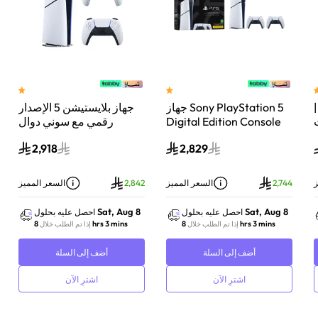
 سوني بلايستيشن®5 |
جهاز Sony PlayStation 5
جهاز بلايستيشن 5 الإصدار
اء
Digital Edition Console
رقمي مع سوني دوال
سعة 825 جيجابايت مع
سينس وحدة تحكم لاسلكية
2,918
2,829
-
وحدة تحكم إضافية
بلايستيشن 5 لؤلؤي لامع
DualSense Wireless
Controller لاسلكية – أبيض
ز
2,744
السعر المميز
2,842
السعر المميز
Sat, Aug 8
Sat, Aug 8
احصل عليه بحلول
احصل عليه بحلول
8 hrs 3 mins
8 hrs 3 mins
إذا تم الطلب خلال
إذا تم الطلب خلال
أضف إلى السلة
أضف إلى السلة
اشترِ الآن
اشترِ الآن