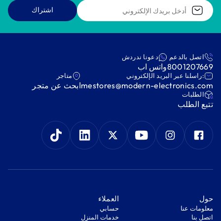
اشتراك
اتصل بالدعم
دعونا ندردش
8001207669
واتس اب
:راسلنا عبر البريد الإلكتروني
متاجر
mestores@modern-electronics.com
ابحث عن متجر
‫الطلبات‬
‫تتبع الطلب‬
‫حول‬
‫العملاء‬
معلومات عنا
‫حسابي‬
اتصل بنا
‫خدمات المنزل‬