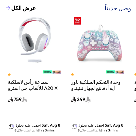
وصل حديثاً
عرض الكل
وحدة التحكم السلكية باور
سماعة رأس لاسلكية
A
أيه أدفانتج لجهاز ننتيندو
للألعاب جي استرو A20 X
سويتش 2 مملكة الفطر
لايت سبيد، لبلاي ستيشن 5
759
249
س
واكس بوكس وسويتش
والكمبيوتر - أبيض
Sat, Aug 8
Sat, Aug 8
احصل عليه بحلول
احصل عليه بحلول
8 hrs 3 mins
8 hrs 3 mins
إذا تم الطلب خلال
إذا تم الطلب خلال