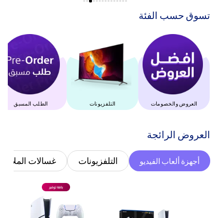
‫تسوق حسب الفئة‬
العروض والخصومات
التلفزيونات
الطلب المسبق
‫العروض الرائجة‬
التلفزيونات
غسالات الملابس
أجهزة ألعاب الفيديو