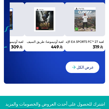
لعبة EA SPORTS FC™ 27 الإصدار القياسي لجهاز بلايستيشن 5 (PS5)
لعبة أونيموشا: طريق السيف الإصدار الفاخر المميز (Premium Deluxe Edition) - بلايستي
لعبة أونيموشا: طريق السيف إصد
309
449
319
عرض الكل
اشترك للحصول على أحدث العروض والخصومات والمزيد