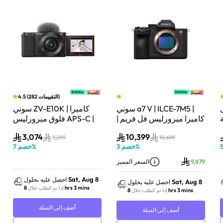
)
التقييمات
282
(
4.5
سوني a7 V | ILCE-7M5 |
سوني ZV-E10K | كاميرا
لة
كاميرا ميرورليس فل فريم |
فلوق ميرورليس APS-C |
33 ميجابكسل | جسم
24.2 ميجابكسل | كيت
3,074
10,399
الكاميرا فقط | أسود
عدسة باور زوم 16–50mm
3,299
10,699
%
خصم
3
%
خصم
7
| أسود
9,879
السعر المميز
Sat, Aug 8
احصل عليه بحلول
Sat, Aug 8
احصل عليه بحلول
8 hrs 3 mins
إذا تم الطلب خلال
8 hrs 3 mins
إذا تم الطلب خلال
أضف إلى السلة
أضف إلى السلة