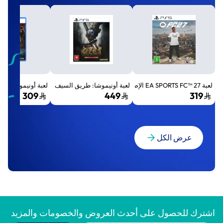
لعبة EA SPORTS FC™ 27 الإصدار القياسي لجهاز بلايستيشن 5 (PS5)
لعبة أونيموشا: طريق السيف الإصدار الفاخر المميز (Premium Deluxe Edition) - بلايستي
لعبة أونيموشا: طريق السيف إصد
309
449
319
عرض الكل
اشترك للحصول على أحدث العروض والخصومات والمزيد