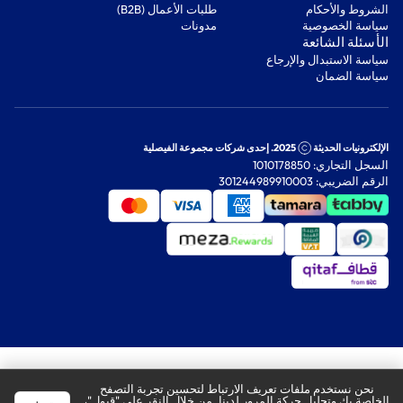
‫الشروط والأحكام‬
‫طلبات الأعمال (B2B)‬
‫سياسة الخصوصية‬
مدونات
‫الأسئلة الشائعة‬
‫سياسة الاستبدال والإرجاع‬
‫سياسة الضمان‬
الإلكترونيات الحديثة
2025. إحدى شركات مجموعة الفيصلية
السجل التجاري: 1010178850
الرقم الضريبي: 301244989910003
نحن نستخدم ملفات تعريف الارتباط لتحسين تجربة التصفح
الخاصة بك وتحليل حركة المرور لدينا. من خلال النقر على "قبول"،