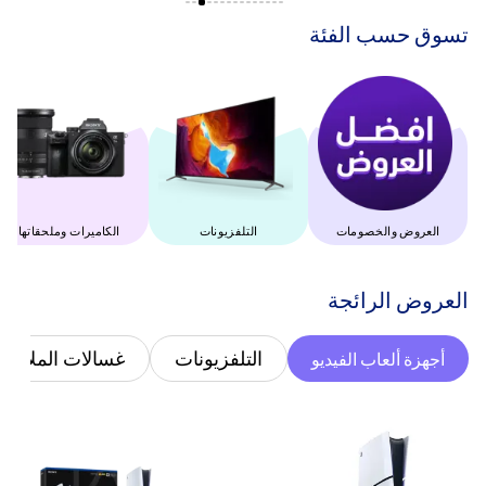
‫تسوق حسب الفئة‬
العروض والخصومات
التلفزيونات
‫الكاميرات وملحقاتها‬
‫العروض الرائجة‬
التلفزيونات
غسالات الملابس
أجهزة ألعاب الفيديو