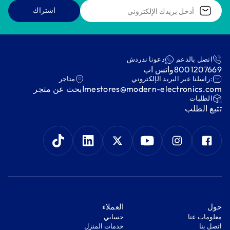
اشتراك
اتصل بالدعم
دعونا ندردش
8001207669
واتس اب
:راسلنا عبر البريد الإلكتروني
متاجر
mestores@modern-electronics.com
ابحث عن متجر
‫الطلبات‬
‫تتبع الطلب‬
‫حول‬
‫العملاء‬
معلومات عنا
‫حسابي‬
اتصل بنا
‫خدمات المنزل‬