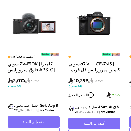
)
التقييمات
282
(
4.5
سوني a7 V | ILCE-7M5 |
سوني ZV-E10K | كاميرا
لة
كاميرا ميرورليس فل فريم |
فلوق ميرورليس APS-C |
33 ميجابكسل | جسم
24.2 ميجابكسل | كيت
3,074
10,399
الكاميرا فقط | أسود
عدسة باور زوم 16–50mm
3,299
10,699
%
خصم
3
%
خصم
7
| أسود
9,879
السعر المميز
Sat, Aug 8
احصل عليه بحلول
Sat, Aug 8
احصل عليه بحلول
22 hrs 2 mins
إذا تم الطلب خلال
22 hrs 2 mins
إذا تم الطلب خلال
أضف إلى السلة
أضف إلى السلة