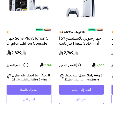
4.6
(
293
جهاز سوني بلايستيشن®5 |
جهاز Sony PlayStation 5
جهاز بلايستيشن
سعة 1 تيرابايت SSD | أداء
Digital Edition Console
رقمي مع سوني دو
ب | تتبع
سعة 825 جيجابايت مع
سينس وحدة تحكم لاسلك
2,918
2,829
2,74
 أبيض | CFI-
وحدة تحكم إضافية
بلايستيشن 5 لؤلؤي لامع
DualSense Wireless
2116A0
Controller لاسلكية – أبيض
عر المميز
2,744
السعر المميز
2,842
السعر ال
Sat, Aug 8
Sat, Aug 8
بحلول
احصل عليه بحلول
احصل عليه بحلول
22 hrs 2 mins
22 hrs 2 mins
خلال
إذا تم الطلب خلال
إذا تم الطلب خلال
أضف إلى السلة
أضف إلى السلة
اشترِ الآن
اشترِ الآن