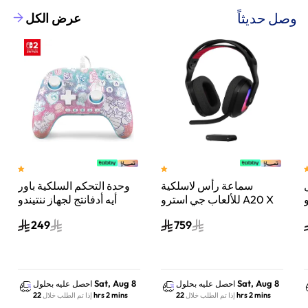
وصل حديثاً
عرض الكل
أس لاسلكية
وحدة التحكم السلكية باور
سماعة رأس ل
 جي استرو A20 X
أيه أدفانتج لجهاز ننتيندو
للألعاب جي اس
 من لوجيتك،
سويتش 2 مملكة الفطر
249
759
بلايستيشن 5 واكس بوكس
واكس بوكس و
مبيوتر أسود
والكمبيوتر
Sat, Aug 8
Sat, Aug 8
عليه بحلول
احصل عليه بحلول
احصل عليه ب
22 hrs 2 mins
22 hrs 2 mins
الطلب خلال
إذا تم الطلب خلال
إذا تم الطلب خ