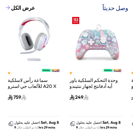
وصل حديثاً
عرض الكل
وحدة التحكم السلكية باور
سماعة رأس لاسلكية
A
أيه أدفانتج لجهاز ننتيندو
للألعاب جي استرو A20 X
سويتش 2 مملكة الفطر
لايت سبيد، لبلاي ستيشن 5
759
249
س
واكس بوكس وسويتش
والكمبيوتر - أبيض
Sat, Aug 8
Sat, Aug 8
احصل عليه بحلول
احصل عليه بحلول
9 hrs 29 mins
9 hrs 29 mins
إذا تم الطلب خلال
إذا تم الطلب خلال