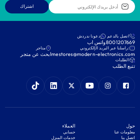
اشتراك
اتصل بالدعم
دعونا ندردش
8001207669
واتس اب
:راسلنا عبر البريد الإلكتروني
متاجر
mestores@modern-electronics.com
ابحث عن متجر
‫الطلبات‬
‫تتبع الطلب‬
‫حول‬
‫العملاء‬
معلومات عنا
‫حسابي‬
اتصل بنا
‫خدمات المنزل‬