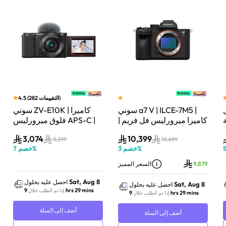
)
التقييمات
282
(
4.5
سوني a7 V | ILCE-7M5 |
سوني ZV-E10K | كاميرا
لة
كاميرا ميرورليس فل فريم |
فلوق ميرورليس APS-C |
33 ميجابكسل | جسم
24.2 ميجابكسل | كيت
3,074
10,399
الكاميرا فقط | أسود
عدسة باور زوم 16–50mm
3,299
10,699
%
خصم
3
%
خصم
7
| أسود
9,879
السعر المميز
Sat, Aug 8
احصل عليه بحلول
Sat, Aug 8
احصل عليه بحلول
9 hrs 29 mins
إذا تم الطلب خلال
9 hrs 29 mins
إذا تم الطلب خلال
أضف إلى السلة
أضف إلى السلة