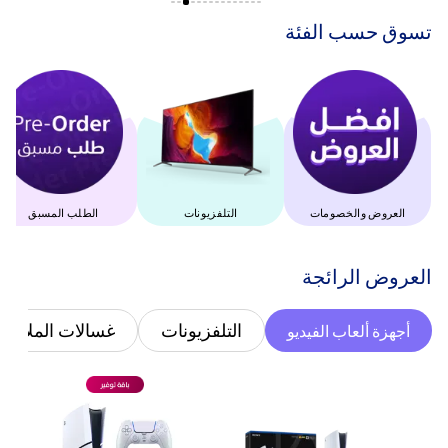
‫تسوق حسب الفئة‬
العروض والخصومات
التلفزيونات
الطلب المسبق
‫العروض الرائجة‬
التلفزيونات
غسالات الملابس
أجهزة ألعاب الفيديو