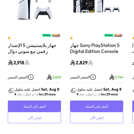
 سوني بلايستيشن®5 |
جهاز Sony PlayStation 5
جهاز بلايستيشن 5 الإصدار
اء
Digital Edition Console
رقمي مع سوني دوال
سعة 825 جيجابايت مع
سينس وحدة تحكم لاسلكية
2,918
2,829
-
وحدة تحكم إضافية
بلايستيشن 5 لؤلؤي لامع
DualSense Wireless
Controller لاسلكية – أبيض
ز
2,744
السعر المميز
2,842
السعر المميز
Sat, Aug 8
Sat, Aug 8
احصل عليه بحلول
احصل عليه بحلول
9 hrs 29 mins
9 hrs 29 mins
إذا تم الطلب خلال
إذا تم الطلب خلال
أضف إلى السلة
أضف إلى السلة
اشترِ الآن
اشترِ الآن