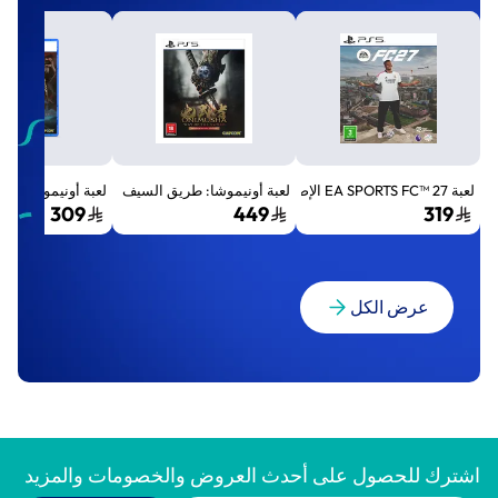
لعبة EA SPORTS FC™ 27 الإصدار القياسي لجهاز بلايستيشن 5 (PS5)
لعبة أونيموشا: طريق السيف الإصدار الفاخر المميز (Premium Deluxe Edition) - بلايستي
لعبة أونيموشا: طريق السيف إصد
309
449
319
عرض الكل
اشترك للحصول على أحدث العروض والخصومات والمزيد