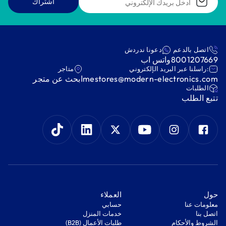
اشتراك
اتصل بالدعم
دعونا ندردش
8001207669
واتس اب
:راسلنا عبر البريد الإلكتروني
متاجر
mestores@modern-electronics.com
ابحث عن متجر
‫الطلبات‬
‫تتبع الطلب‬
‫حول‬
‫العملاء‬
معلومات عنا
‫حسابي‬
اتصل بنا
‫خدمات المنزل‬
‫الشروط والأحكام‬
‫طلبات الأعمال (B2B)‬