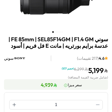
سوني FE 85mm | SEL85F14GM | F1.4 GM |
عدسة برايم بورتريه | مانت E فل فريم | أسود
4.6
(
217
تقييمات
)
سوني
5,199
6,299
(
خصم 17%
)
(
شامل ضريبة القيمة المضافة
)
4,939
سعر ميزا