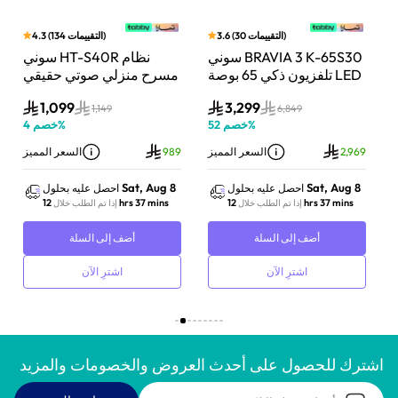
)
التقييمات
30
(
3.6
)
التقييمات
134
(
4.3
بار
سوني BRAVIA 3 K-65S30
سوني HT-S40R نظام
اط،
تلفزيون ذكي 65 بوصة LED
مسرح منزلي صوتي حقيقي
Do
بدقة 4K مع Dolby Vision
5.1 قناة مع تقنية دولبي
1,099
3,299
وت
ونظام Google TV
أسود
1,149
6,849
%
خصم
52
%
خصم
4
ز
2,969
السعر المميز
989
السعر المميز
Sat, Aug 8
Sat, Aug 8
احصل عليه بحلول
احصل عليه بحلول
12 hrs 37 mins
12 hrs 37 mins
إذا تم الطلب خلال
إذا تم الطلب خلال
أضف إلى السلة
أضف إلى السلة
اشترِ الآن
اشترِ الآن
اشترك للحصول على أحدث العروض والخصومات والمزيد