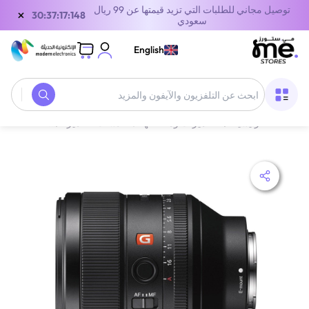
توصيل مجاني للطلبات التي تزيد قيمتها عن 99 ريال
×
30:37:17:148
سعودي
English
الصفحة الرئيسية
/
‫الكاميرات وملحقاتها‬
/
عدسات الكاميرا
/
سوني FE 85mm | SEL85F14GM | F1.4 GM | عدسة برايم بورتريه | مانت E فل فريم | أسود