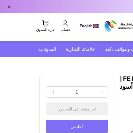
×
English
عربة التسوق
حساب
 و هواتف ذكية
علاماتنا التجارية
المدونات
سوني FE PZ 16–35mm | SELP1635G | F4 G |
غير متوفر في المخزون
أعلمني