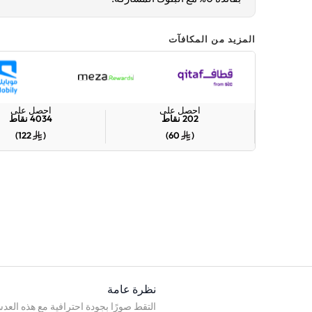
المزيد من المكافآت
احصل على
احصل على
202
نقاط
4034
نقاط
)
122
(
)
60
(
نظرة عامة