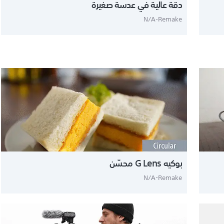
دقة عالية في عدسة صغيرة
N/A-Remake
بوكيه G Lens محسّن
N/A-Remake