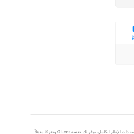
التقط صورًا بجودة احترافية مع هذه العدسة ذات الإطار الكامل. توفر لك عدسة G Lens وضوحًا مذهلاً