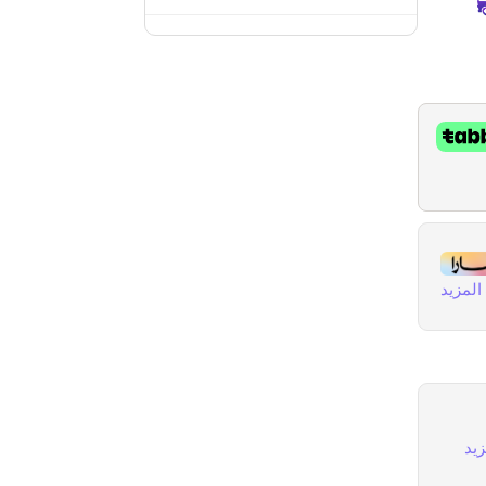
لمزيد
يد