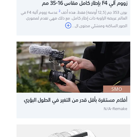
زووم آلي F4 بإطار كامل مقاس 16-35 مم
2
بوزن 353 جم (12,5 أونصة) فقط، هذه أخف
عدسة زووم آلية F4 في
العالم عريضة الزاوية ذات إطار كامل، مع ذلك فهي تقدم لمصوري
الصور الساكنة ومنشئي محتوى ال
...
أفلام مستقرة بأقل قدر من التغير في الطول البؤري
N/A-Remake