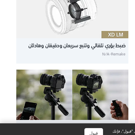
ضبط بؤري تلقائي وتتبع سريعان ودقيقان وهادئان
N/A-Remake
زووم آلي عن بُعد سلس
 "قبول"، فإنك
قبول