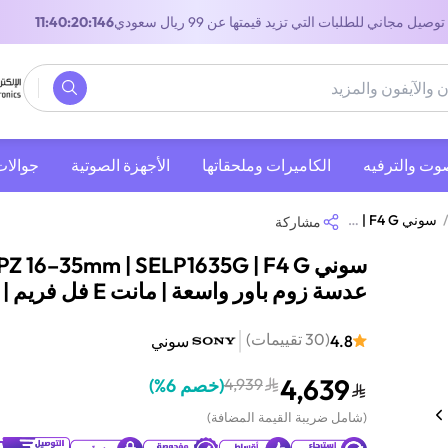
توصيل مجاني للطلبات التي تزيد قيمتها عن 99 ريال سعودي
10:40:20:146
صوت والترفيه
‫الكاميرات وملحقاتها‬
الأجهزة الصوتية
جوالات
سوني FE PZ 16–35mm | SELP1635G | F4 G | عدسة زوم باور واسعة | مانت E فل فريم | أسود
مشاركة
عدسة زوم باور واسعة | مانت E فل فريم | أسود
(
30
تقييمات
)
4.8
سوني
4,639
4,939
(
خصم 6%
)
(
شامل ضريبة القيمة المضافة
)