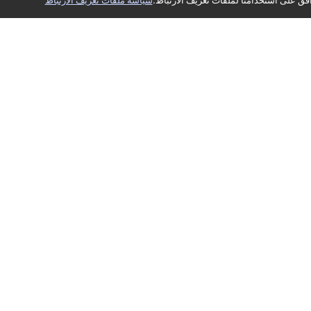
N/A-Remake
فق على استخدامنا لملفات تعريف الارتباط.
سياسة ملفات تعريف الارتباط
استجابة ضبط بؤري يدوي خطية طبيعية
N/A-Remake