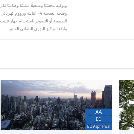
وبوكيه محسّنًا وتشغيلًا سلسًا وصامتًا لك
وفتحة العدسة F4 الثابتة وزو
الطبيعية أو التصوير باستخدام جهاز تثبيت
وأداء التركيز البؤري التلقائي الفائق.