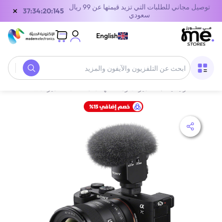
توصيل مجاني للطلبات التي تزيد قيمتها عن 99 ريال
×
37:34:20:145
سعودي
English
الصفحة الرئيسية
/
‫الكاميرات وملحقاتها‬
/
ملحقات الكاميرات
/
سوني ECM-M1 ميكروفون ديجيتال للكاميرا مع 8 أوضاع لتسجيل الصوت| أسود