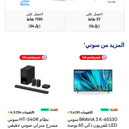
احصل على
احصل على
57
نقاط
1130
نقاط
)
34
(
)
16
(
المزيد من سوني'
)
التقييمات
30
(
3.6
)
التقييمات
134
(
4.3
بار
سوني BRAVIA 3 K-65S30
سوني HT-S40R نظام
اط،
تلفزيون ذكي 65 بوصة LED
مسرح منزلي صوتي حقيقي