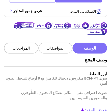
عرض جميع المتاجر
الاستلام من المتجر
الوصف
المواصفات
المراجعات
وصف المنتج
أبرز النقاط
|
ECM-M1
سوني
ميكروفون ديجيتال للكاميرا مع 8 أوضاع لتسجيل الصوت
أسود
صوت احترافي نقي
–
مثالي لصنّاع المحتوى، الفلّوجرز،
والمصورين السينمائيين
.
تقليل الضوضاء الخلفية
–
يركّز على صوتك ويعزل الأصوات
+
عرض المزيد