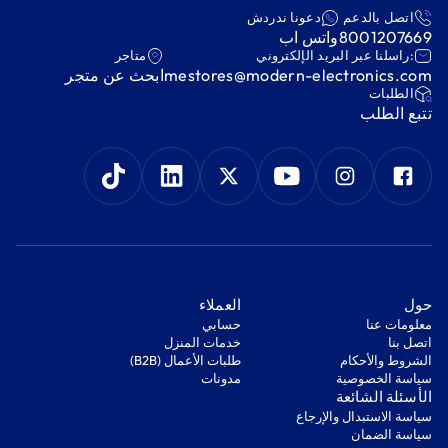
اتصل بالدعم
دعونا ندردش
8001207669
واتس اب
:راسلنا عبر البريد الإلكتروني
متاجر
mestores@modern-electronics.com
ابحث عن متجر
‫الطلبات‬
‫تتبع الطلب‬
‫حول‬
‫العملاء‬
معلومات عنا
‫حسابي‬
اتصل بنا
‫خدمات المنزل‬
‫الشروط والأحكام‬
‫طلبات الأعمال (B2B)‬
‫سياسة الخصوصية‬
مدونات
‫الأسئلة الشائعة‬
‫سياسة الاستبدال والإرجاع‬
‫سياسة الضمان‬